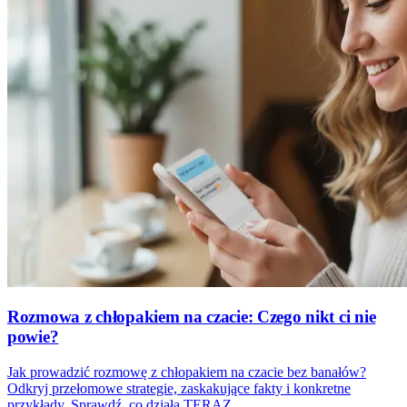
Rozmowa z chłopakiem na czacie: Czego nikt ci nie
powie?
Jak prowadzić rozmowę z chłopakiem na czacie bez banałów?
Odkryj przełomowe strategie, zaskakujące fakty i konkretne
przykłady. Sprawdź, co działa TERAZ.