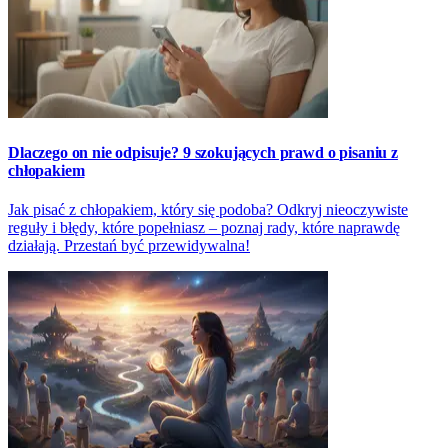
Dlaczego on nie odpisuje? 9 szokujących prawd o pisaniu z
chłopakiem
Jak pisać z chłopakiem, który się podoba? Odkryj nieoczywiste
reguły i błędy, które popełniasz – poznaj rady, które naprawdę
działają. Przestań być przewidywalna!