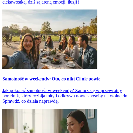
ciekawostką, dziś są areną emocji, iluzji i
Samotność w weekendy: Oto, co nikt Ci nie powie
Jak pokonać samotność w weekendy? Zanurz się w przewrotny
poradnik, który rozbija mity i odkrywa nowe sposoby na wolne dni.
Sprawdź, co działa naprawdę.