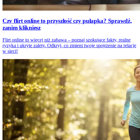
Czy flirt online to przyszłość czy pułapka? Sprawdź,
zanim klikniesz
Flirt online to więcej niż zabawa – poznaj szokujące fakty, realne
ryzyka i ukryte zalety. Odkryj, co zmieni twoje spojrzenie na relacje
w sieci!