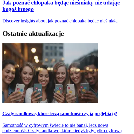
Jak poznać chłopaka będąc nieśmiałą, nie udając
kogoś innego
Discover insights about jak poznać chłopaka będąc nieśmiałą
Ostatnie aktualizacje
Czaty randkowe, które leczą samotność czy ją pogłębiają?
Samotność w cyfrowym świecie to nie banał, lecz nowa
codzienność. Czaty randkowe, które kiedyś były tylko cyfrową