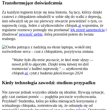
Transformujące doświadczenia
Za każdym loginem kryje się inna historia. Są tacy, którzy dzięki
czatowi z chłopakiem odnaleźli w sobie siłę do walki z depresją,
inni odważyli się po raz pierwszy otwarcie powiedzieć o tym, co
naprawdę czują. Jeden z użytkowników chlopak.
ai
wspomina, że
regularne rozmowy pomogły mu przełamać
lęk przed samotnością
i
zbudować
pewność siebie
, którą przeniósł potem do świata
realnego.
"Ważne było dla mnie poczucie, że ktoś mnie słyszy —
nawet jeśli to algorytm. Dzięki temu łatwiej mi dziś
rozmawiać z ludźmi naprawdę." — użytkowniczka
chlopak.
ai
, cytat z badania jakościowego 2024
Kiedy technologia zawodzi: studium przypadku
Nie zawsze jednak wszystko układa się idealnie. Bywają sytuacje,
gdy czat zamiast pomóc — pogłębia poczucie wyobcowania.
Przykład? Studentka, która po kilku miesiącach korzystania z
wirtualnego chłopaka, zorientowała się, że odsunęła się od
przyjaciół i przestała inwestować czas w realne
relacje
. Ostatecznie