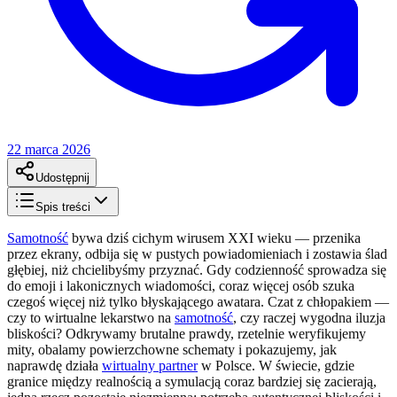
22 marca 2026
Udostępnij
Spis treści
Samotność
bywa dziś cichym wirusem XXI wieku — przenika
przez ekrany, odbija się w pustych powiadomieniach i zostawia ślad
głębiej, niż chcielibyśmy przyznać. Gdy codzienność sprowadza się
do emoji i lakonicznych wiadomości, coraz więcej osób szuka
czegoś więcej niż tylko błyskającego awatara. Czat z chłopakiem —
czy to wirtualne lekarstwo na
samotność
, czy raczej wygodna iluzja
bliskości? Odkrywamy brutalne prawdy, rzetelnie weryfikujemy
mity, obalamy powierzchowne schematy i pokazujemy, jak
naprawdę działa
wirtualny partner
w Polsce. W świecie, gdzie
granice między realnością a symulacją coraz bardziej się zacierają,