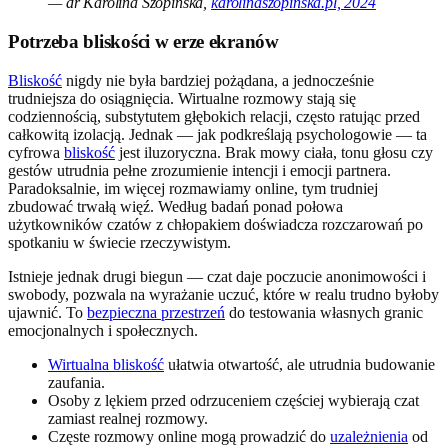
— dr Karolina Szopińska,
karolinaszopinska.pl, 2024
Potrzeba bliskości w erze ekranów
Bliskość
nigdy nie była bardziej pożądana, a jednocześnie
trudniejsza do osiągnięcia. Wirtualne rozmowy stają się
codziennością, substytutem głębokich relacji, często ratując przed
całkowitą izolacją. Jednak — jak podkreślają psychologowie — ta
cyfrowa
bliskość
jest iluzoryczna. Brak mowy ciała, tonu głosu czy
gestów utrudnia pełne zrozumienie intencji i emocji partnera.
Paradoksalnie, im więcej rozmawiamy online, tym trudniej
zbudować trwałą więź. Według badań ponad połowa
użytkowników czatów z chłopakiem doświadcza rozczarowań po
spotkaniu w świecie rzeczywistym.
Istnieje jednak drugi biegun — czat daje poczucie anonimowości i
swobody, pozwala na wyrażanie uczuć, które w realu trudno byłoby
ujawnić. To
bezpieczna przestrzeń
do testowania własnych granic
emocjonalnych i społecznych.
Wirtualna bliskość
ułatwia otwartość, ale utrudnia budowanie
zaufania.
Osoby z lękiem przed odrzuceniem częściej wybierają czat
zamiast realnej rozmowy.
Częste rozmowy online mogą prowadzić do
uzależnienia
od