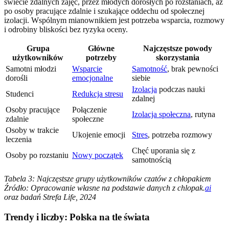
świecie zdalnych zajęć, przez młodych dorosłych po rozstaniach, aż
po osoby pracujące zdalnie i szukające oddechu od społecznej
izolacji. Wspólnym mianownikiem jest potrzeba wsparcia, rozmowy
i odrobiny bliskości bez ryzyka oceny.
Grupa
Główne
Najczęstsze powody
użytkowników
potrzeby
skorzystania
Samotni młodzi
Wsparcie
Samotność
, brak pewności
dorośli
emocjonalne
siebie
Izolacja
podczas nauki
Studenci
Redukcja stresu
zdalnej
Osoby pracujące
Połączenie
Izolacja społeczna
, rutyna
zdalnie
społeczne
Osoby w trakcie
Ukojenie emocji
Stres
, potrzeba rozmowy
leczenia
Chęć uporania się z
Osoby po rozstaniu
Nowy początek
samotnością
Tabela 3: Najczęstsze grupy użytkowników czatów z chłopakiem
Źródło: Opracowanie własne na podstawie danych z chlopak.
ai
oraz badań Strefa Life, 2024
Trendy i liczby: Polska na tle świata