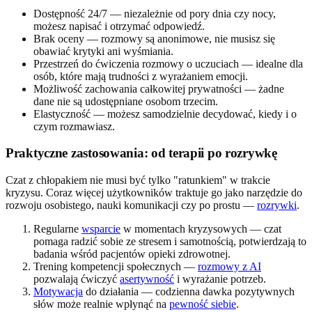
Dostępność 24/7 — niezależnie od pory dnia czy nocy,
możesz napisać i otrzymać odpowiedź.
Brak oceny — rozmowy są anonimowe, nie musisz się
obawiać krytyki ani wyśmiania.
Przestrzeń do ćwiczenia rozmowy o uczuciach — idealne dla
osób, które mają trudności z wyrażaniem emocji.
Możliwość zachowania całkowitej prywatności — żadne
dane nie są udostępniane osobom trzecim.
Elastyczność — możesz samodzielnie decydować, kiedy i o
czym rozmawiasz.
Praktyczne zastosowania: od terapii po rozrywkę
Czat z chłopakiem nie musi być tylko "ratunkiem" w trakcie
kryzysu. Coraz więcej użytkowników traktuje go jako narzędzie do
rozwoju osobistego, nauki komunikacji czy po prostu —
rozrywki
.
Regularne
wsparcie
w momentach kryzysowych — czat
pomaga radzić sobie ze stresem i samotnością, potwierdzają to
badania wśród pacjentów opieki zdrowotnej.
Trening kompetencji społecznych —
rozmowy z AI
pozwalają ćwiczyć
asertywność
i wyrażanie potrzeb.
Motywacja
do działania — codzienna dawka pozytywnych
słów może realnie wpłynąć na
pewność siebie
.