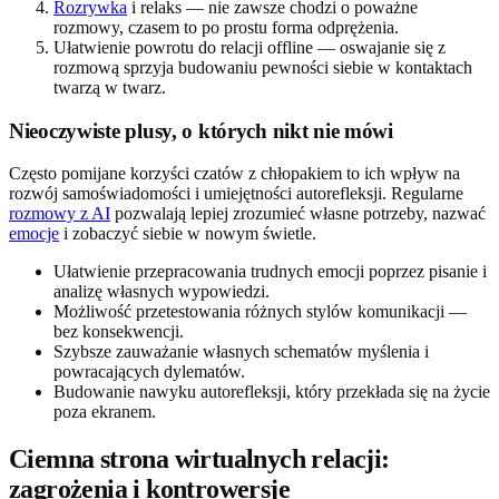
Rozrywka
i relaks — nie zawsze chodzi o poważne
rozmowy, czasem to po prostu forma odprężenia.
Ułatwienie powrotu do relacji offline — oswajanie się z
rozmową sprzyja budowaniu pewności siebie w kontaktach
twarzą w twarz.
Nieoczywiste plusy, o których nikt nie mówi
Często pomijane korzyści czatów z chłopakiem to ich wpływ na
rozwój samoświadomości i umiejętności autorefleksji. Regularne
rozmowy z AI
pozwalają lepiej zrozumieć własne potrzeby, nazwać
emocje
i zobaczyć siebie w nowym świetle.
Ułatwienie przepracowania trudnych emocji poprzez pisanie i
analizę własnych wypowiedzi.
Możliwość przetestowania różnych stylów komunikacji —
bez konsekwencji.
Szybsze zauważanie własnych schematów myślenia i
powracających dylematów.
Budowanie nawyku autorefleksji, który przekłada się na życie
poza ekranem.
Ciemna strona wirtualnych relacji:
zagrożenia i kontrowersje