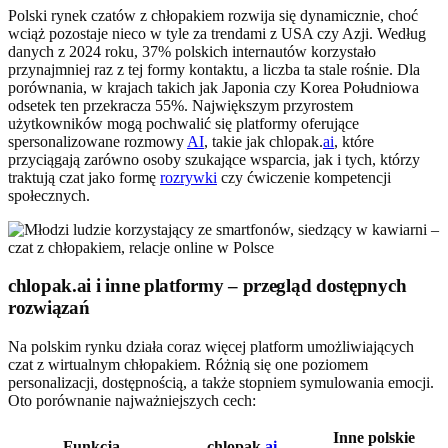
Polski rynek czatów z chłopakiem rozwija się dynamicznie, choć
wciąż pozostaje nieco w tyle za trendami z USA czy Azji. Według
danych z 2024 roku, 37% polskich internautów korzystało
przynajmniej raz z tej formy kontaktu, a liczba ta stale rośnie. Dla
porównania, w krajach takich jak Japonia czy Korea Południowa
odsetek ten przekracza 55%. Największym przyrostem
użytkowników mogą pochwalić się platformy oferujące
spersonalizowane rozmowy
AI
, takie jak chlopak.
ai
, które
przyciągają zarówno osoby szukające wsparcia, jak i tych, którzy
traktują czat jako formę
rozrywki
czy ćwiczenie kompetencji
społecznych.
chlopak.ai i inne platformy – przegląd dostępnych
rozwiązań
Na polskim rynku działa coraz więcej platform umożliwiających
czat z wirtualnym chłopakiem. Różnią się one poziomem
personalizacji, dostępnością, a także stopniem symulowania emocji.
Oto porównanie najważniejszych cech:
Inne polskie
Funkcja
chlopak.
ai