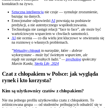
kontaktach na żywo.
Sztuczna inteligencja
nie czuje — symuluje zrozumienie,
bazując na danych.
Emocjonalne odpowiedzi
AI
powstają na podstawie
predykcji, a nie autentycznego współodczuwania.
Technologia nie zastąpi relacji “face to face”, ale może być
wartościowym wsparciem w chwilach samotności.
AI
nie ocenia — co dla wielu jest kluczowe w otwieraniu się
na rozmowę o własnych problemach.
"
Wirtualny chłopak
to narzędzie, które – dobrze
wykorzystane – może być świetnym wsparciem, ale
nigdy nie zastąpi realnych ludzi." —
psycholog
społeczny
Marcin Karda,
Strefa Life, 2024
Czat z chłopakiem w Polsce: jak wygląda
rynek i kto korzysta?
Kim są użytkownicy czatów z chłopakiem?
Nie ma jednego profilu użytkownika czatu z chłopakiem. To
zróżnicowana grupa — od studentów próbujących odnaleźć się w