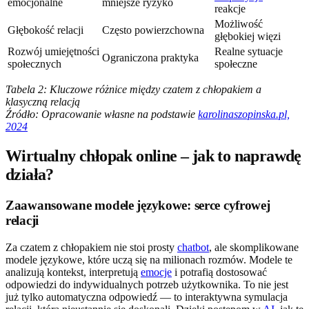
emocjonalne
mniejsze ryzyko
reakcje
Możliwość
Głębokość relacji
Często powierzchowna
głębokiej więzi
Rozwój umiejętności
Realne sytuacje
Ograniczona praktyka
społecznych
społeczne
Tabela 2: Kluczowe różnice między czatem z chłopakiem a
klasyczną relacją
Źródło: Opracowanie własne na podstawie
karolinaszopinska.pl,
2024
Wirtualny chłopak online – jak to naprawdę
działa?
Zaawansowane modele językowe: serce cyfrowej
relacji
Za czatem z chłopakiem nie stoi prosty
chatbot
, ale skomplikowane
modele językowe, które uczą się na milionach rozmów. Modele te
analizują kontekst, interpretują
emocje
i potrafią dostosować
odpowiedzi do indywidualnych potrzeb użytkownika. To nie jest
już tylko automatyczna odpowiedź — to interaktywna symulacja