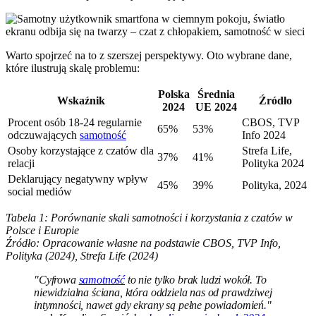
Warto spojrzeć na to z szerszej perspektywy. Oto wybrane dane,
które ilustrują skalę problemu:
Polska
Średnia
Wskaźnik
Źródło
2024
UE 2024
Procent osób 18-24 regularnie
CBOS, TVP
65%
53%
odczuwających
samotność
Info 2024
Osoby korzystające z czatów dla
Strefa Life,
37%
41%
relacji
Polityka 2024
Deklarujący negatywny wpływ
45%
39%
Polityka, 2024
social mediów
Tabela 1: Porównanie skali samotności i korzystania z czatów w
Polsce i Europie
Źródło: Opracowanie własne na podstawie CBOS, TVP Info,
Polityka (2024), Strefa Life (2024)
"Cyfrowa
samotność
to nie tylko brak ludzi wokół. To
niewidzialna ściana, która oddziela nas od prawdziwej
intymności, nawet gdy ekrany są pełne powiadomień."