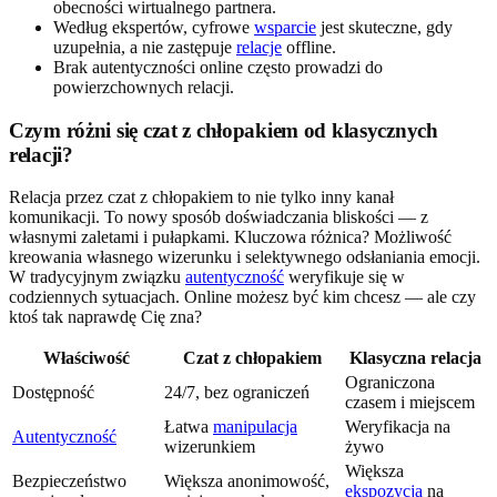
obecności wirtualnego partnera.
Według ekspertów, cyfrowe
wsparcie
jest skuteczne, gdy
uzupełnia, a nie zastępuje
relacje
offline.
Brak autentyczności online często prowadzi do
powierzchownych relacji.
Czym różni się czat z chłopakiem od klasycznych
relacji?
Relacja przez czat z chłopakiem to nie tylko inny kanał
komunikacji. To nowy sposób doświadczania bliskości — z
własnymi zaletami i pułapkami. Kluczowa różnica? Możliwość
kreowania własnego wizerunku i selektywnego odsłaniania emocji.
W tradycyjnym związku
autentyczność
weryfikuje się w
codziennych sytuacjach. Online możesz być kim chcesz — ale czy
ktoś tak naprawdę Cię zna?
Właściwość
Czat z chłopakiem
Klasyczna relacja
Ograniczona
Dostępność
24/7, bez ograniczeń
czasem i miejscem
Łatwa
manipulacja
Weryfikacja na
Autentyczność
wizerunkiem
żywo
Większa
Bezpieczeństwo
Większa anonimowość,
ekspozycja
na