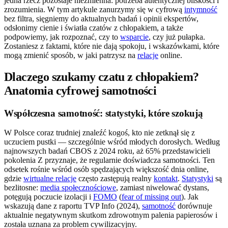
jedna rzecz pozostaje niezmienna: potrzeba autentycznej bliskości i
zrozumienia. W tym artykule zanurzymy się w cyfrową
intymność
bez filtra, sięgniemy do aktualnych badań i opinii ekspertów,
odsłonimy cienie i światła czatów z chłopakiem, a także
podpowiemy, jak rozpoznać, czy to
wsparcie
, czy już pułapka.
Zostaniesz z faktami, które nie dają spokoju, i wskazówkami, które
mogą zmienić sposób, w jaki patrzysz na
relacje
online.
Dlaczego szukamy czatu z chłopakiem?
Anatomia cyfrowej samotności
Współczesna samotność: statystyki, które szokują
W Polsce coraz trudniej znaleźć kogoś, kto nie zetknął się z
uczuciem pustki — szczególnie wśród młodych dorosłych. Według
najnowszych badań CBOS z 2024 roku, aż 65% przedstawicieli
pokolenia Z przyznaje, że regularnie doświadcza samotności. Ten
odsetek rośnie wśród osób spędzających większość dnia online,
gdzie
wirtualne relacje
często zastępują realny
kontakt
.
Statystyki
są
bezlitosne:
media społecznościowe
, zamiast niwelować dystans,
potęgują poczucie izolacji i
FOMO
(
fear of missing out
). Jak
wskazują dane z raportu TVP Info (2024),
samotność
dorównuje
aktualnie negatywnym skutkom zdrowotnym palenia papierosów i
została uznana za problem cywilizacyjny.