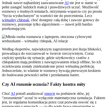
Jednak nawet najbardziej zaawansowane
AI
nie jest w stanie w
pełni zastąpić ludzkich reakcji i prawdziwych uczuć. Możliwość
rozmowy o trudnych tematach, otrzymania wsparcia czy po prostu
“bycia wysłuchanym” to wartości nie do przecenienia. Lecz
wirtualny chłopak
, choć dostępny całą dobę i zawsze gotowy do
rozmowy, pozostaje tylko algorytmem — nawet jeśli bardzo
przekonującym.
Według ekspertów, największym zagrożeniem jest iluzja bliskości,
prowadząca do rozczarowań w świecie rzeczywistym. Coraz
częściej spotyka się sytuacje, gdzie użytkownicy czatów z
chłopakiem mają problem z nawiązywaniem relacji offline, bo ich
oczekiwania zostały zniekształcone przez wirtualną perfekcję.
Jednocześnie, to właśnie te rozmowy bywają pierwszym krokiem
do budowania pewności siebie i przełamania barier.
Czy AI rozumie uczucia? Fakty kontra mity
Choć
AI
potrafi analizować
emocje
na podstawie słów, jej
“zrozumienie” uczuć to wyłącznie matematyczna symulacja. Faktem
jest, że regularna komunikacja przez czat pozwala oswoić się z
rozmowami o emocjach — co dla wielu bywa nieosiągalne w