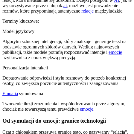
relacji, która nieustannie się doskonali. Dzięki postępom w
AI
, jak te
wykorzystywane przez chlopak.
ai
, możliwe jest prowadzenie
rozmów, które przypominają autentyczne
relacje
międzyludzkie.
Terminy kluczowe:
Model językowy
Algorytm sztucznej inteligencji, który analizuje i generuje tekst na
podstawie ogromnych zbiorów danych. Według najnowszych
publikacji, takie modele potrafią rozpoznawać intencje i
emocje
użytkownika z coraz większą precyzją.
Personalizacja interakcji
Dopasowanie odpowiedzi i stylu rozmowy do potrzeb konkretnej
osoby, co zwiększa poczucie autentyczności i zaangażowania.
Empatia
symulowana
Tworzenie iluzji zrozumienia i współodczuwania przez algorytm,
chociaż nie towarzyszą temu prawdziwe
emocje
.
Od symulacji do emocji: granice technologii
Czat z chłopakiem przesuwa granice tego, co nazywamy “relacją”.