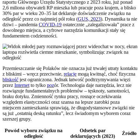
raportu Głównego Urzędu Statystycznego z 2023 roku, już ponad
2,6 miliona obywateli RP mieszka lub pracuje poza krajem, a blisko
30% par w wieku 20–35 lat deklaruje doświadczenie związku na
odległość przez co najmniej pół roku (
GUS, 2023
). Dynamika ta nie
dziwi – pandemia
COVID-19
ostatecznie „zalegalizowała” prace z
dowolnego miejsca, a cyfrowe narzędzia komunikacji stały się
fundamentem codzienności.
Przemieszczanie się Polaków nie oznacza już trwałej utraty kontaktu
z bliskimi – wręcz przeciwnie,
relacje
mogą kwitnąć, choć fizyczna
bliskość
jest ograniczona. Jednak łatwość podtrzymywania więzi
przez
Internet
to tylko
poz
ór. Technologia daje narzędzia, lecz nie
rozwiązuje fundamentalnych problemów – tęsknoty, samotności,
braku dotyku. Zmienność rynku pracy, rosnące oczekiwania
względem elastyczności oraz szansa na lepsze zarobki poza
miejscem zamieszkania sprawiają, że długodystansowe związki nie
są już „ostatnią deską ratunku”, lecz świadomym wyborem coraz
szerszej grupy.
Powód wyboru związku na
Odsetek par
Źródło
odległość
deklarujących (2023)