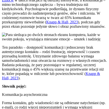
Emocje
w takich relacjach są bardziej intensywne, a komunikacja –
mimo technologicznego zaplecza – bywa trudniejsza niż
kiedykolwiek. Psychologowie podkreślają, że dystans fizyczny
często prowadzi do nadinterpretacji gestów, słów i milczenia. W
codziennej rozmowie twarzą w twarz aż 65% komunikatu
przekazujemy niewerbalnie (
Knapp & Hall, 2023
), podczas gdy
przez ekran pozostaje jedynie słowo i obraz pozbawiony niuansów.
Ten paradoks – dostępność komunikacji i jednoczesny brak
autentycznego kontaktu – rodzi frustrację, niepewność i czasem
przesadną kontrolę. Utrzymanie zdrowego balansu wymaga
samoświadomości oraz otwarcia na rozmowy o własnych emocjach.
Badania pokazują, że pary pozostające w regularnej, szczerej
komunikacji mają o 45% większą szansę na przetrwanie relacji niż
te, które popadają w milczenie lub powierzchowność (
Knapp &
Hall, 2023
).
Słownik pojęć:
Komunikacja asynchroniczna
Forma kontaktu, gdy wiadomości nie są odbierane natychmiast (np.
e-mail), co rodzi więcej nieporozumień i wymaga większej