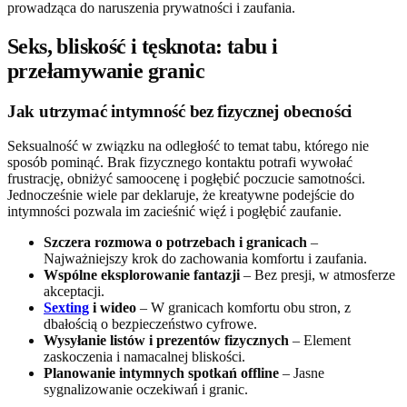
prowadząca do naruszenia prywatności i zaufania.
Seks, bliskość i tęsknota: tabu i
przełamywanie granic
Jak utrzymać intymność bez fizycznej obecności
Seksualność w związku na odległość to temat tabu, którego nie
sposób pominąć. Brak fizycznego kontaktu potrafi wywołać
frustrację, obniżyć samoocenę i pogłębić poczucie samotności.
Jednocześnie wiele par deklaruje, że kreatywne podejście do
intymności pozwala im zacieśnić więź i pogłębić zaufanie.
Szczera rozmowa o potrzebach i granicach
–
Najważniejszy krok do zachowania komfortu i zaufania.
Wspólne eksplorowanie fantazji
– Bez presji, w atmosferze
akceptacji.
Sexting
i wideo
– W granicach komfortu obu stron, z
dbałością o bezpieczeństwo cyfrowe.
Wysyłanie listów i prezentów fizycznych
– Element
zaskoczenia i namacalnej bliskości.
Planowanie intymnych spotkań offline
– Jasne
sygnalizowanie oczekiwań i granic.