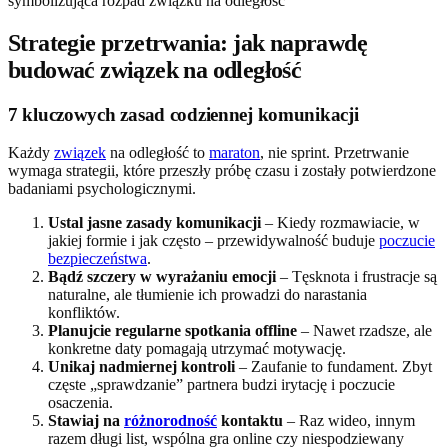
Strategie przetrwania: jak naprawdę
budować związek na odległość
7 kluczowych zasad codziennej komunikacji
Każdy
związek
na odległość to
maraton
, nie sprint. Przetrwanie
wymaga strategii, które przeszły próbę czasu i zostały potwierdzone
badaniami psychologicznymi.
Ustal jasne zasady komunikacji
– Kiedy rozmawiacie, w
jakiej formie i jak często – przewidywalność buduje
poczucie
bezpieczeństwa
.
Bądź szczery w wyrażaniu emocji
– Tęsknota i frustracje są
naturalne, ale tłumienie ich prowadzi do narastania
konfliktów.
Planujcie regularne spotkania offline
– Nawet rzadsze, ale
konkretne daty pomagają utrzymać motywację.
Unikaj nadmiernej kontroli
– Zaufanie to fundament. Zbyt
częste „sprawdzanie” partnera budzi irytację i poczucie
osaczenia.
Stawiaj na
różnorodność
kontaktu
– Raz wideo, innym
razem długi list, wspólna gra online czy niespodziewany