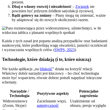
prezent.
Dbaj o własny rozwój i niezależność
–
Związek
nie
powinien być jedynym źródłem satysfakcji życiowej.
Bądź gotowy na zmiany
– Plany mogą się zmieniać, ważne
by adaptować się do nowych okoliczności razem.
Każda z tych zasad jest poparta analizą przypadków oraz badaniami
naukowymi, które podkreślają wagę otwartości, jasności oczekiwań
i wyznaczania wspólnych celów (
SWPS, 2023
).
Technologie, które działają (i te, które niszczą)
Nie każda aplikacja „na
bliskość
” działa na korzyść relacji.
Właściwy dobór narzędzi jest kluczowy – bo choć technologia
może być wsparciem, równie dobrze potrafi napędzać toksyczne
schematy.
Narzędzie /
Potencjalne
Pozytywne aspekty
Technologia
zagrożenia
Wideorozmowy
Zacieśnianie więzi,
Uzależnienie od
(Zoom, Skype)
autentyczność
obrazu, presja wyglądu