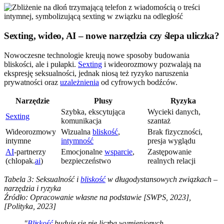
Sexting, wideo, AI – nowe narzędzia czy ślepa uliczka?
Nowoczesne technologie kreują nowe sposoby budowania
bliskości, ale i pułapki.
Sexting
i wideorozmowy pozwalają na
ekspresję seksualności, jednak niosą też ryzyko naruszenia
prywatności oraz
uzależnienia
od cyfrowych bodźców.
Narzędzie
Plusy
Ryzyka
Szybka, ekscytująca
Wycieki danych,
Sexting
komunikacja
szantaż
Wideorozmowy
Wizualna
bliskość
,
Brak fizyczności,
intymne
intymność
presja wyglądu
AI
-partnerzy
Emocjonalne
wsparcie
,
Zastępowanie
(chlopak.
ai
)
bezpieczeństwo
realnych relacji
Tabela 3: Seksualność i
bliskość
w długodystansowych związkach –
narzędzia i ryzyka
Źródło: Opracowanie własne na podstawie [SWPS, 2023],
[Polityka, 2023]
"
Bliskość
buduje się nie liczbą wymienionych