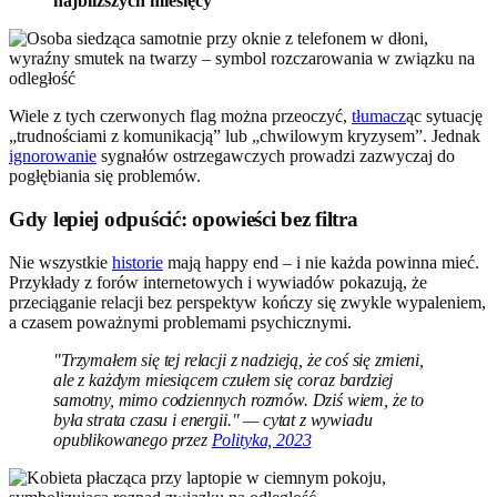
najbliższych miesięcy
Wiele z tych czerwonych flag można przeoczyć,
tłumacz
ąc sytuację
„trudnościami z komunikacją” lub „chwilowym kryzysem”. Jednak
ignorowanie
sygnałów ostrzegawczych prowadzi zazwyczaj do
pogłębiania się problemów.
Gdy lepiej odpuścić: opowieści bez filtra
Nie wszystkie
historie
mają happy end – i nie każda powinna mieć.
Przykłady z forów internetowych i wywiadów pokazują, że
przeciąganie relacji bez perspektyw kończy się zwykle wypaleniem,
a czasem poważnymi problemami psychicznymi.
"Trzymałem się tej relacji z nadzieją, że coś się zmieni,
ale z każdym miesiącem czułem się coraz bardziej
samotny, mimo codziennych rozmów. Dziś wiem, że to
była strata czasu i energii." — cytat z wywiadu
opublikowanego przez
Polityka, 2023