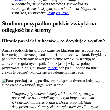
wiadomości, ale jakością rozmów i gotowością do
szczerego dzielenia się tym, co trudne." — dr Magdalena
Łapińska, seksuolożka,
Polityka, 2023
Studium przypadku: polskie związki na
odległość bez ściemy
Historie porażek i sukcesów – co decyduje o wyniku?
Analiza polskich historii pokazuje, że kluczem nie jest odległość,
lecz umiejętność zarządzania emocjami i oczekiwaniami. Przykłady
par, które przetrwały nawet pięcioletnie rozłąki, wskazują na
znaczenie regularnych spotkań oraz jasnej wizji wspólnej
przyszłości. Z drugiej strony,
relacje
bez planu, oparte na iluzji
„jakoś to będzie”, kończą się wypaleniem i frustracją.
"Najgorszy był moment, kiedy zdałam sobie sprawę, że
przez rok nie rozmawialiśmy o niczym innym niż o tym,
jak bardzo nam siebie brakuje. Dopiero po ustaleniu
daty przeprowadzki wszystko zaczęło mieć sens." — cytat