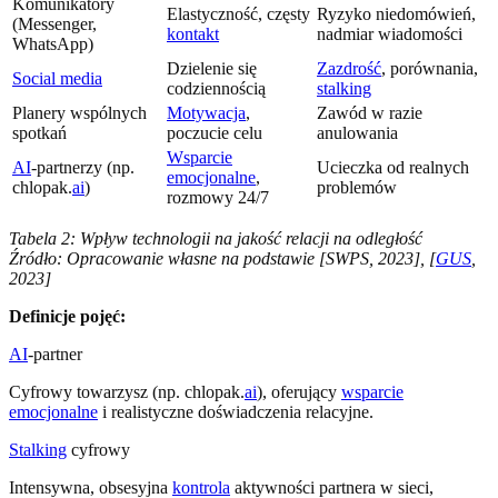
Komunikatory
Elastyczność, częsty
Ryzyko niedomówień,
(Messenger,
kontakt
nadmiar wiadomości
WhatsApp)
Dzielenie się
Zazdrość
, porównania,
Social media
codziennością
stalking
Planery wspólnych
Motywacja
,
Zawód w razie
spotkań
poczucie celu
anulowania
Wsparcie
AI
-partnerzy (np.
Ucieczka od realnych
emocjonalne
,
chlopak.
ai
)
problemów
rozmowy 24/7
Tabela 2: Wpływ technologii na jakość relacji na odległość
Źródło: Opracowanie własne na podstawie [SWPS, 2023], [
GUS
,
2023]
Definicje pojęć:
AI
-partner
Cyfrowy towarzysz (np. chlopak.
ai
), oferujący
wsparcie
emocjonalne
i realistyczne doświadczenia relacyjne.
Stalking
cyfrowy
Intensywna, obsesyjna
kontrola
aktywności partnera w sieci,