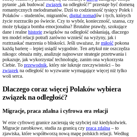
pytanie „jak budować
związek
na odległość?” przestaje być domeną
romantycznych melodramatów. Dziś to codzienność tysięcy Polek i
Polaków – studentów, migrantów,
digital nomad
ów i tych, których
życie rozrzuciło po świecie. Czy to wybór, konieczność, szansa, czy
może tykająca bomba emocjonalna? Brutalne prawdy, szokujące
dane i realne
historie
związków na odległość odsłaniają, dlaczego
ten model relacji potrafi zarówno wznieść na wyżyny, jak i
roztrzaskać marzenia o bliskości. Jeśli uważasz, że
miłość
pokona
każdą barierę – lepiej usiądź wygodnie. Ten artykuł nie oszczędza
nikogo: obnaża mity, analizuje najnowsze strategie przetrwania i
pokazuje, jak wykorzystać technologię, zanim ona wykorzysta
Ciebie. To
przewodnik
, który nie lukruje rzeczywistości – bo
związek
na odległość to wyzwanie wymagające więcej niż tylko
woli serca.
Dlaczego coraz więcej Polaków wybiera
związek na odległość?
Migracje, praca zdalna i cyfrowa era relacji
W erze cyfrowej granice zacierają się szybciej niż kiedykolwiek.
Migracje zarobkowe, studia za granicą czy
praca zdalna
– to
zjawiska, które współtworzą nową mapę polskich relacji. Według