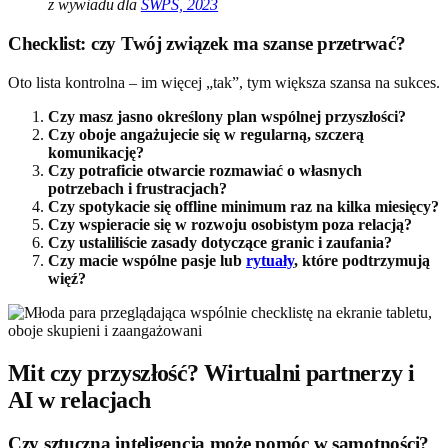
z wywiadu dla
SWPS, 2023
Checklist: czy Twój związek ma szanse przetrwać?
Oto lista kontrolna – im więcej „tak”, tym większa szansa na sukces.
Czy masz jasno określony plan wspólnej przyszłości?
Czy oboje angażujecie się w regularną, szczerą
komunikację?
Czy potraficie otwarcie rozmawiać o własnych
potrzebach i frustracjach?
Czy spotykacie się offline minimum raz na kilka miesięcy?
Czy wspieracie się w rozwoju osobistym poza relacją?
Czy ustaliliście zasady dotyczące granic i zaufania?
Czy macie wspólne pasje lub
rytuały
, które podtrzymują
więź?
Mit czy przyszłość? Wirtualni partnerzy i
AI w relacjach
Czy sztuczna inteligencja może pomóc w samotności?