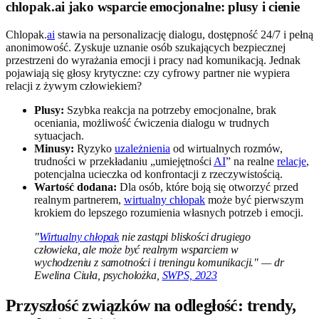
chlopak.ai jako wsparcie emocjonalne: plusy i cienie
Chlopak.
ai
stawia na personalizację dialogu, dostępność 24/7 i pełną
anonimowość. Zyskuje uznanie osób szukających bezpiecznej
przestrzeni do wyrażania emocji i pracy nad komunikacją. Jednak
pojawiają się głosy krytyczne: czy cyfrowy partner nie wypiera
relacji z żywym człowiekiem?
Plusy:
Szybka reakcja na potrzeby emocjonalne, brak
oceniania, możliwość ćwiczenia dialogu w trudnych
sytuacjach.
Minusy:
Ryzyko
uzależnienia
od wirtualnych rozmów,
trudności w przekładaniu „umiejętności
AI
” na realne
relacje
,
potencjalna ucieczka od konfrontacji z rzeczywistością.
Wartość dodana:
Dla osób, które boją się otworzyć przed
realnym partnerem,
wirtualny chłopak
może być pierwszym
krokiem do lepszego rozumienia własnych potrzeb i emocji.
"
Wirtualny chłopak
nie zastąpi bliskości drugiego
człowieka, ale może być realnym wsparciem w
wychodzeniu z samotności i treningu komunikacji." — dr
Ewelina Ciuła, psycholożka,
SWPS, 2023
Przyszłość związków na odległość: trendy,