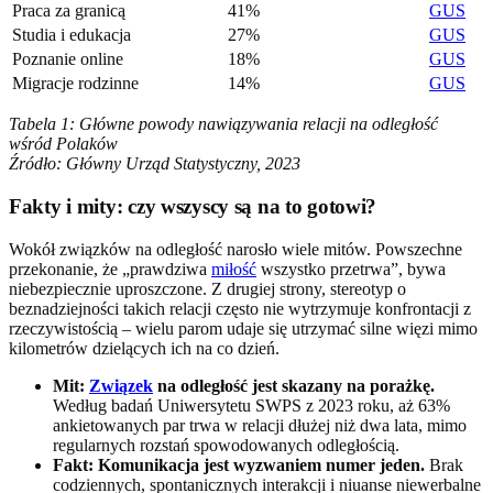
Praca za granicą
41%
GUS
Studia i edukacja
27%
GUS
Poznanie online
18%
GUS
Migracje rodzinne
14%
GUS
Tabela 1: Główne powody nawiązywania relacji na odległość
wśród Polaków
Źródło: Główny Urząd Statystyczny, 2023
Fakty i mity: czy wszyscy są na to gotowi?
Wokół związków na odległość narosło wiele mitów. Powszechne
przekonanie, że „prawdziwa
miłość
wszystko przetrwa”, bywa
niebezpiecznie uproszczone. Z drugiej strony, stereotyp o
beznadziejności takich relacji często nie wytrzymuje konfrontacji z
rzeczywistością – wielu parom udaje się utrzymać silne więzi mimo
kilometrów dzielących ich na co dzień.
Mit:
Związek
na odległość jest skazany na porażkę.
Według badań Uniwersytetu SWPS z 2023 roku, aż 63%
ankietowanych par trwa w relacji dłużej niż dwa lata, mimo
regularnych rozstań spowodowanych odległością.
Fakt: Komunikacja jest wyzwaniem numer jeden.
Brak
codziennych, spontanicznych interakcji i niuanse niewerbalne