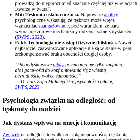
prowadzą do nieporozumień znacznie częściej niż w relacjach
„twarzą w twarz”.
Mit: Tęsknota osłabia uczucia.
Najnowsze
analizy
psychologiczne wskazują, że tęsknota może wręcz
wzmacniać
zaangażowanie
, pod warunkiem, że para
wypracuje zdrowe mechanizmy radzenia sobie z dystansem
(
SWPS, 2023
).
Fakt: Technologia nie zastąpi fizycznej bliskości.
Nawet
najbardziej zaawansowane aplikacje nie są w stanie w pełni
zrekompensować braku obecności drugiej osoby.
"Długodystansowe
relacje
wymagają nie tylko zaufania,
ale i gotowości do konfrontowania się z własną
bezradnością wobec samotności."
— Dr hab. Zofia Małuszyńska, psycholożka relacji,
SWPS, 2023
Psychologia związku na odległość: od
tęsknoty do nadziei
Jak dystans wpływa na emocje i komunikację
Związek
na odległość to walka ze stałą niepewnością i tęsknotą.