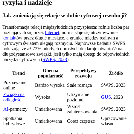
ryzyka i nadzieje
Jak zmieniają się relacje w dobie cyfrowej rewolucji?
Transformacja relacji międzyludzkich przyspiesza: rośnie liczba par
poznających się przez
Internet
, normą staje się utrzymywanie
kontakt
ów przez długie miesiące, a granice między realnym a
cyfrowym światem ulegają rozmyciu. Najnowsze badania SWPS
pokazują, że aż 72% młodych dorosłych deklaruje otwartość na
długodystansowe związki, jeśli tylko mają dostęp do odpowiednich
narzędzi cyfrowych (
SWPS, 2023
).
Obecna
Perspektywy
Trend
Źródło
popularność
rozwoju
Poznawanie
Bardzo wysoka
Stale rosnąca
SWPS, 2023
online
Związki na
Utrzymanie
Wysoka
GUS
, 2023
odległość
poziomu
Wzrost
AI
-partnerzy
Umiarkowana
SWPS, 2023
zainteresowania
Spotkania
Opracowanie
Umiarkowana
Coraz częstsze
hybrydowe
własne