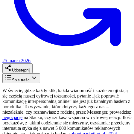
25 marca 2026
Udostępnij
Spis treści
W świecie, gdzie każdy klik, każda wiadomość i każde emoji stają
się częścią naszej cyfrowej tożsamości, pytanie „jak poprawić
komunikację interpersonalną online” nie jest już banalnym hasłem z
poradnika. To wyzwanie, które dotyczy każdego z nas –
niezależnie, czy rozmawiasz z rodziną przez Messenger, prowadzisz
negocjacje
na Slacku, czy szukasz wsparcia w cyfrowej relacji. Ilość
przekazów, z jakimi codziennie się mierzymy, oszałamia: przeciętny
internauta styka się z nawet 5 000 komunikatów reklamowych
dziennie, co – jak pokazują badania
aboutmarketing.pl, 2024
–