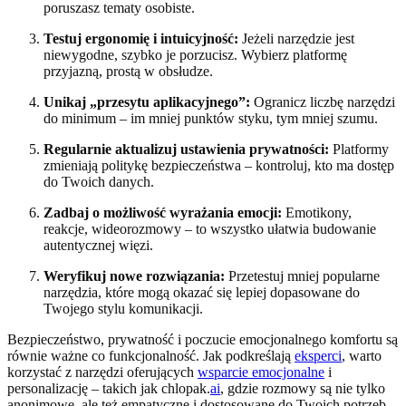
poruszasz tematy osobiste.
Testuj ergonomię i intuicyjność:
Jeżeli narzędzie jest
niewygodne, szybko je porzucisz. Wybierz platformę
przyjazną, prostą w obsłudze.
Unikaj „przesytu aplikacyjnego”:
Ogranicz liczbę narzędzi
do minimum – im mniej punktów styku, tym mniej szumu.
Regularnie aktualizuj ustawienia prywatności:
Platformy
zmieniają politykę bezpieczeństwa – kontroluj, kto ma dostęp
do Twoich danych.
Zadbaj o możliwość wyrażania emocji:
Emotikony,
reakcje, wideorozmowy – to wszystko ułatwia budowanie
autentycznej więzi.
Weryfikuj nowe rozwiązania:
Przetestuj mniej popularne
narzędzia, które mogą okazać się lepiej dopasowane do
Twojego stylu komunikacji.
Bezpieczeństwo, prywatność i poczucie emocjonalnego komfortu są
równie ważne co funkcjonalność. Jak podkreślają
eksperci
, warto
korzystać z narzędzi oferujących
wsparcie emocjonalne
i
personalizację – takich jak chlopak.
ai
, gdzie rozmowy są nie tylko
anonimowe, ale też empatyczne i dostosowane do Twoich potrzeb