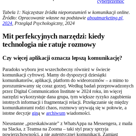
cyberprzemoc
Tabela 1: Najczęstsze źródła nieporozumień w komunikacji online.
Źródło: Opracowanie własne na podstawie
aboutmarketing.pl,
2024
, Przegląd Psychologiczny, 2024
Mit perfekcyjnych narzędzi: kiedy
technologia nie ratuje rozmowy
Czy więcej aplikacji oznacza lepszą komunikację?
Paradoks wyboru jest wszechobecny również w świecie
komunikacji cyfrowej. Mamy do dyspozycji dziesiątki
komunikatorów, aplikacji, platform do wideorozmów – a mimo to
porozumiewamy się coraz gorzej. Według badań przeprowadzonych
przez Digital Communication Institute w 2024 roku, im więcej
narzędzi wykorzystuje dana grupa, tym większe ryzyko zagubienia
istotnych informacji i fragmentacji relacji. Przełączanie się między
komunikatorami rodzi chaos, rozmowy urywają się w połowie, a
istotne decyzje
gin
ą w
archiwum
wiadomości.
Nieustanne „przeskakiwanie” z WhatsAppa na Messengera, z maila
na Slacka, z Teamsa na Zooma – taki styl pracy sprzyja
powierzchowności, a nie autentycznej komunikacji. Zamiast