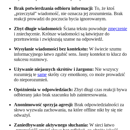
Brak potwierdzania odbioru informacji:
To, że ktoś
„przeczytał” wiadomość, nie oznacza jej zrozumienia. Brak
reakcji prowadzi do poczucia bycia ignorowanym.
Zbyt długie wiadomości:
Ściana tekstu powoduje
zmęczenie
i zniechęcenie. Krótsze wiadomości są łatwiejsze do
przetrawienia i zwiększają szanse na odpowiedź.
Wysyłanie wiadomości bez kontekstu:
W świecie szumu
informacyjnego łatwo zgubić sens. Jasny kontekst to klucz do
sukcesu rozmowy.
Używanie niejasnych skrótów i żargonu:
Nie wszyscy
rozumieją te
same
skróty czy emotikony, co może prowadzić
do nieporozumień.
Opóźnienia w odpowiedziach:
Zbyt długi czas reakcji bywa
odbierany jako brak szacunku lub zainteresowania.
Anonimowość sprzyja agresji:
Brak odpowiedzialności za
słowo wyzwala zachowania, na które offline nikt by się nie
odważył.
Zaniedbywanie aktywnego słuchania:
W sieci łatwo