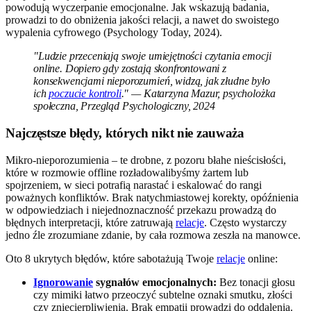
powodują wyczerpanie emocjonalne. Jak wskazują badania,
prowadzi to do obniżenia jakości relacji, a nawet do swoistego
wypalenia cyfrowego (Psychology Today, 2024).
"Ludzie przeceniają swoje umiejętności czytania emocji
online. Dopiero gdy zostają skonfrontowani z
konsekwencjami nieporozumień, widzą, jak złudne było
ich
poczucie kontroli
." — Katarzyna Mazur, psycholożka
społeczna, Przegląd Psychologiczny, 2024
Najczęstsze błędy, których nikt nie zauważa
Mikro-nieporozumienia – te drobne, z pozoru błahe nieścisłości,
które w rozmowie offline rozładowalibyśmy żartem lub
spojrzeniem, w sieci potrafią narastać i eskalować do rangi
poważnych konfliktów. Brak natychmiastowej korekty, opóźnienia
w odpowiedziach i niejednoznaczność przekazu prowadzą do
błędnych interpretacji, które zatruwają
relacje
. Często wystarczy
jedno źle zrozumiane zdanie, by cała rozmowa zeszła na manowce.
Oto 8 ukrytych błędów, które sabotażują Twoje
relacje
online:
Ignorowanie
sygnałów emocjonalnych:
Bez tonacji głosu
czy mimiki łatwo przeoczyć subtelne oznaki smutku, złości
czy zniecierpliwienia. Brak empatii prowadzi do oddalenia.