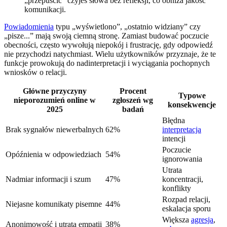
„przepuścić” czyjeś słowa bez refleksji, co obniża jakość
komunikacji.
Powiadomienia
typu „wyświetlono”, „ostatnio widziany” czy
„pisze...” mają swoją ciemną stronę. Zamiast budować poczucie
obecności, często wywołują niepokój i frustrację, gdy odpowiedź
nie przychodzi natychmiast. Wielu użytkowników przyznaje, że te
funkcje prowokują do nadinterpretacji i wyciągania pochopnych
wniosków o relacji.
Główne przyczyny
Procent
Typowe
nieporozumień online w
zgłoszeń wg
konsekwencje
2025
badań
Błędna
Brak sygnałów niewerbalnych
62%
interpretacja
intencji
Poczucie
Opóźnienia w odpowiedziach
54%
ignorowania
Utrata
Nadmiar informacji i szum
47%
koncentracji,
konflikty
Rozpad relacji,
Niejasne komunikaty pisemne
44%
eskalacja sporu
Większa
agresja
,
Anonimowość i utrata empatii
38%