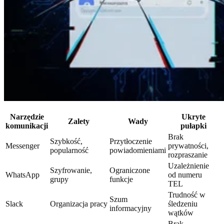
Narzędzie
Ukryte
Zalety
Wady
komunikacji
pułapki
Brak
Szybkość,
Przytłoczenie
Messenger
prywatności,
popularność
powiadomieniami
rozpraszanie
Uzależnienie
Szyfrowanie,
Ograniczone
WhatsApp
od numeru
grupy
funkcje
TEL
Trudność w
Szum
Slack
Organizacja pracy
śledzeniu
informacyjny
wątków
Brak