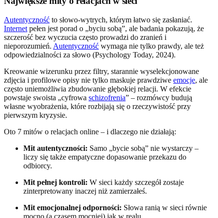
Największe mity o relacjach w sieci
Autentyczność
to słowo-wytrych, którym łatwo się zasłaniać.
Internet
pełen jest porad o „byciu sobą”, ale badania pokazują, że
szczerość bez wyczucia często prowadzi do zranień i
nieporozumień.
Autentyczność
wymaga nie tylko prawdy, ale też
odpowiedzialności za słowo (Psychology Today, 2024).
Kreowanie wizerunku przez filtry, starannie wyselekcjonowane
zdjęcia i profilowe opisy nie tylko maskuje prawdziwe
emocje
, ale
często uniemożliwia zbudowanie głębokiej relacji. W efekcie
powstaje swoista „cyfrowa
schizofrenia
” – rozmówcy budują
własne wyobrażenia, które rozbijają się o rzeczywistość przy
pierwszym kryzysie.
Oto 7 mitów o relacjach online – i dlaczego nie działają:
Mit autentyczności:
Samo „bycie sobą” nie wystarczy –
liczy się także empatyczne dopasowanie przekazu do
odbiorcy.
Mit pełnej kontroli:
W sieci każdy szczegół zostaje
zinterpretowany inaczej niż zamierzałeś.
Mit emocjonalnej odporności:
Słowa ranią w sieci równie
mocno (a czasem mocniej) jak w realu.