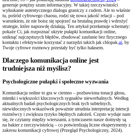
generuje potężny szum informacyjny. W takiej rzeczywistości
wyłuskanie autentycznego dialogu graniczy z cudem. Ale to właśnie
tu, pośród cyfrowego chaosu, rodzi się nowa jakość relacji – pod
warunkiem, że nie boisz się spojrzeć na brutalną prawdę i wdrożyć
strategie, które naprawdę działają. Ten artykuł przełamuje schematy:
pokaże Ci, jak rozpoznać ukryte pułapki komunikacji online,
uniknąć najczęstszych błędów, zbudować zaufanie bez fizycznego
kontaktu i efektywnie korzystać z narzędzi takich jak chlopak.
ai
, by
Twoje cyfrowe rozmowy przestały być tylko hałasem.
Dlaczego komunikacja online jest
trudniejsza niż myślisz?
Psychologiczne pułapki i społeczne wyzwania
Komunikacja online to gra w ciemno – pozbawiona tonacji głosu,
mimiki i większości kluczowych sygnałów niewerbalnych. Według
aktualnych badań psychologicznych brak tych subtelnych,
niewidocznych wskazówek poważnie utrudnia interpretację intencji
rozmówcy i zwiększa ryzyko błędnych założeń. Często wydaje nam
się, że czytamy między wierszami, a tymczasem nasze domysły są
na bakier z rzeczywistością – co potwierdzają liczne eksperymenty z
zakresu komunikacji cyfrowej (Przegląd Psychologiczny, 2024).