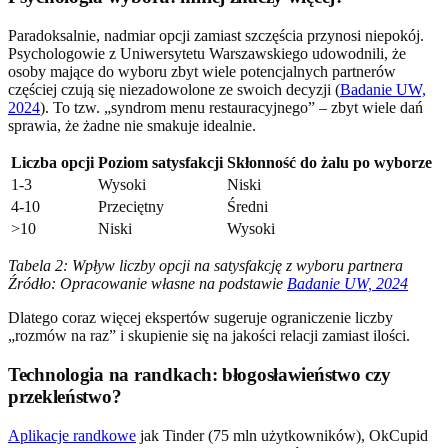
Paradoksalnie, nadmiar opcji zamiast szczęścia przynosi niepokój.
Psychologowie z Uniwersytetu Warszawskiego udowodnili, że
osoby mające do wyboru zbyt wiele potencjalnych partnerów
częściej czują się niezadowolone ze swoich decyzji (
Badanie UW,
2024
). To tzw. „syndrom menu restauracyjnego” – zbyt wiele dań
sprawia, że żadne nie smakuje idealnie.
Liczba opcji
Poziom satysfakcji
Skłonność do żalu po wyborze
1-3
Wysoki
Niski
4-10
Przeciętny
Średni
>10
Niski
Wysoki
Tabela 2: Wpływ liczby opcji na satysfakcję z wyboru partnera
Źródło: Opracowanie własne na podstawie
Badanie UW, 2024
Dlatego coraz więcej ekspertów sugeruje ograniczenie liczby
„rozmów na raz” i skupienie się na jakości relacji zamiast ilości.
Technologia na randkach: błogosławieństwo czy
przekleństwo?
Aplikacje randkowe
jak Tinder (75 mln użytkowników), OkCupid