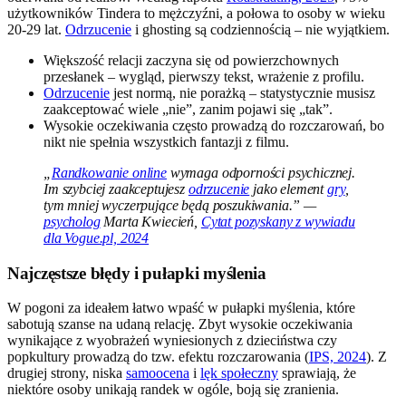
użytkowników Tindera to mężczyźni, a połowa to osoby w wieku
20-29 lat.
Odrzucenie
i ghosting są codziennością – nie wyjątkiem.
Większość relacji zaczyna się od powierzchownych
przesłanek – wygląd, pierwszy tekst, wrażenie z profilu.
Odrzucenie
jest normą, nie porażką – statystycznie musisz
zaakceptować wiele „nie”, zanim pojawi się „tak”.
Wysokie oczekiwania często prowadzą do rozczarowań, bo
nikt nie spełnia wszystkich fantazji z filmu.
„
Randkowanie online
wymaga odporności psychicznej.
Im szybciej zaakceptujesz
odrzucenie
jako element
gry
,
tym mniej wyczerpujące będą poszukiwania.” —
psycholog
Marta Kwiecień,
Cytat pozyskany z wywiadu
dla Vogue.pl, 2024
Najczęstsze błędy i pułapki myślenia
W pogoni za ideałem łatwo wpaść w pułapki myślenia, które
sabotują szanse na udaną relację. Zbyt wysokie oczekiwania
wynikające z wyobrażeń wyniesionych z dzieciństwa czy
popkultury prowadzą do tzw. efektu rozczarowania (
IPS, 2024
). Z
drugiej strony, niska
samoocena
i
lęk społeczny
sprawiają, że
niektóre osoby unikają randek w ogóle, boją się zranienia.