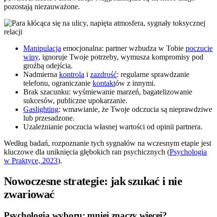
pozostają niezauważone.
Manipulacja
emocjonalna: partner wzbudza w Tobie
poczucie
winy
, ignoruje Twoje potrzeby, wymusza kompromisy pod
groźbą odejścia.
Nadmierna
kontrola
i
zazdrość
: regularne sprawdzanie
telefonu, ograniczanie
kontakt
ów z innymi.
Brak szacunku: wyśmiewanie marzeń, bagatelizowanie
sukcesów, publiczne upokarzanie.
Gaslighting
: wmawianie, że Twoje odczucia są nieprawdziwe
lub przesadzone.
Uzależnianie poczucia własnej wartości od opinii partnera.
Według badań, rozpoznanie tych sygnałów na wczesnym etapie jest
kluczowe dla uniknięcia głębokich ran psychicznych (
Psychologia
w Praktyce, 2023
).
Nowoczesne strategie: jak szukać i nie
zwariować
Psychologia wyboru: mniej znaczy więcej?