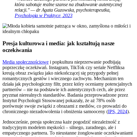
która sabotuje realne szanse na zbudowanie autentycznej
relacji." — dr Agata Guzowska, psychoterapeutka,
Psychologia w Praktyce, 2023
Presja kulturowa i media: jak kształtują nasze
oczekiwania
Media społecznościowe
i popkultura nieprzerwanie podbijają
poprzeczkę oczekiwań. Instagram, TikTok czy seriale Netfliksa
kreują obraz związku jako niekończącej się przygody pełnej
romantycznych gestów i wiecznego zachwytu. Mechanizm ten
działa jak psychologiczny filtr, przez który oceniamy potencjalnych
partnerów – nie na podstawie ich autentycznych cech, ale przez
pryzmat nierealnych standardów. Badania przeprowadzone przez
Instytut Psychologii Stosowanej pokazały, że aż 78% osób
porównuje swoje związki z obrazami z mediów, co prowadzi do
chronicznego niezadowolenia i obniżenia samooceny (
IPS, 2024
).
Jednocześnie, presja społeczna każe pogodzić niezależność z
tradycyjnym modelem męskości – silnego, zaradnego, ale i
empatycznego partnera. To nieustanne żonglowanie oczekiwaniami