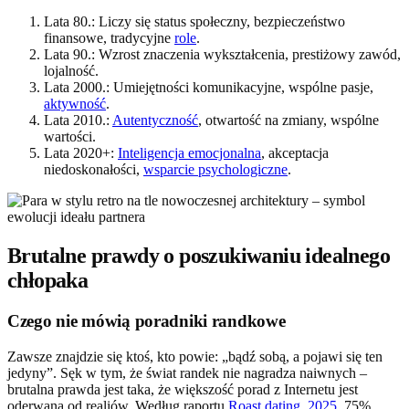
Lata 80.: Liczy się status społeczny, bezpieczeństwo
finansowe, tradycyjne
role
.
Lata 90.: Wzrost znaczenia wykształcenia, prestiżowy zawód,
lojalność.
Lata 2000.: Umiejętności komunikacyjne, wspólne pasje,
aktywność
.
Lata 2010.:
Autentyczność
, otwartość na zmiany, wspólne
wartości.
Lata 2020+:
Inteligencja emocjonalna
, akceptacja
niedoskonałości,
wsparcie psychologiczne
.
Brutalne prawdy o poszukiwaniu idealnego
chłopaka
Czego nie mówią poradniki randkowe
Zawsze znajdzie się ktoś, kto powie: „bądź sobą, a pojawi się ten
jedyny”. Sęk w tym, że świat randek nie nagradza naiwnych –
brutalna prawda jest taka, że większość porad z Internetu jest
oderwana od realiów. Według raportu
Roast.dating, 2025
, 75%