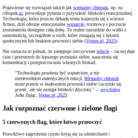
Pojawienie się rozwiązań takich jak
wirtualny chłopak
, np. na
chlopak.
ai
, prowokuje pytania o przyszłość bliskości emocjonalnej.
Technologia, która jeszcze dekadę temu kojarzyła się z science
fiction, dziś oferuje emocjonalne
wsparcie
, rozmowy i poczucie
zrozumienia dostępne całą dobę. To realne narzędzie do walki z
samotnością, szczególnie u osób, które zmagają się z lękami
społecznymi lub brakiem pewności siebie (
Vogue.pl, 2025
).
Nie oznacza to jednak, że zastępuje rzeczywiste
relacje
– raczej daje
czas i przestrzeń do lepszego poznania siebie, nauczenia się
komunikacji i przepracowania własnych blokad.
"Technologia powinna być wsparciem, a nie
zamiennikiem autentycznych relacji.
Wirtualny chłopak
może pomóc w budowaniu pewności siebie i uczeniu się
granic, ale nie zastąpi bliskości fizycznej." —
psycholog
Julia Zając,
Vogue.pl, 2025
Jak rozpoznać czerwone i zielone flagi
5 czerwonych flag, które łatwo przeoczyć
Prawdziwe zagrożenia często kryją się za uśmiechami i