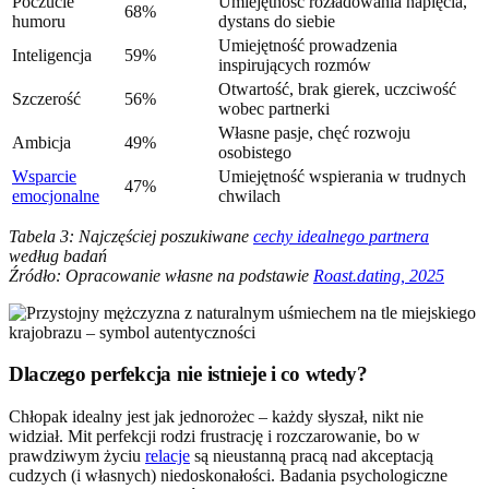
Poczucie
Umiejętność rozładowania napięcia,
68%
humoru
dystans do siebie
Umiejętność prowadzenia
Inteligencja
59%
inspirujących rozmów
Otwartość, brak gierek, uczciwość
Szczerość
56%
wobec partnerki
Własne pasje, chęć rozwoju
Ambicja
49%
osobistego
Wsparcie
Umiejętność wspierania w trudnych
47%
emocjonalne
chwilach
Tabela 3: Najczęściej poszukiwane
cechy idealnego partnera
według badań
Źródło: Opracowanie własne na podstawie
Roast.dating, 2025
Dlaczego perfekcja nie istnieje i co wtedy?
Chłopak idealny jest jak jednorożec – każdy słyszał, nikt nie
widział. Mit perfekcji rodzi frustrację i rozczarowanie, bo w
prawdziwym życiu
relacje
są nieustanną pracą nad akceptacją
cudzych (i własnych) niedoskonałości. Badania psychologiczne