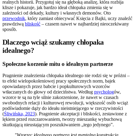
realnych historii. Przygotuj się na głęboką analizę, która rozbija
klisze i pokazuje, jak bardzo ideał chłopaka zmienia się w
zależności od dekady, kultury i własnych demonów. Oto
przewodnik
, który zamiast obiecywać Księcia z Bajki, uczy znaleźć
prawdziwą
bliskość
– czasem nawet w najbardziej nieoczekiwany
sposób.
Dlaczego wciąż szukamy chłopaka
idealnego?
Społeczne korzenie mitu o idealnym partnerze
Pragnienie znalezienia chłopaka idealnego nie rodzi się w próżni –
to efekt wielopokoleniowej pracy społecznych norm, bajek
opowiadanych przez babcie i popkulturowych wzorców
wtłaczanych do głowy od dzieciństwa. Według
psycholog
ów,
wzorce te są na tyle silnie zakorzenione, że nawet w czasach
swobodnych relacji i kulturowej rewolucji, większość osób wciąż
podświadomie dąży do ideału nieistniejącego w rzeczywistości
(
Śliwińska, 2023
). Pragnienie akceptacji i bliskości, zestawione z
lękiem przed rozczarowaniem, tworzy mieszankę wybuchową
skutkującą nieustającym poszukiwaniem „tego jedynego”.
"Wzorzec idealnego partnera jest mentalną konstrukcją,