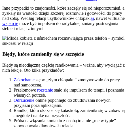
Inne przypadki to znajomości, które zaczęły się od nieporozumień, a
zyskały na wartości dzięki szczerej rozmowie i gotowości do pracy
nad sobą. Według relacji użytkowników chlopak.
ai
, nawet wirtualne
wsparcie
może być impulsem do radykalnej zmiany postrzegania
siebie i relacji z innymi.
Błędy, które zamieniły się w szczęście
Błędy są nieodłączną częścią randkowania – ważne, aby wyciągać z
nich lekcje. Oto kilka przykładów:
Zakochanie
się w „złym chłopaku” zmotywowało do pracy
nad samooceną.
Przełomowe
rozstanie
stało się impulsem do terapii i poznania
własnych potrzeb.
Odrzucenie
online popchnęło do zbudowania nowych
przyjaźni poza aplikacjami.
Randka, która okazała się katastrofą, zamieniła się w zabawną
anegdotę i naukę na przyszłość.
Próba nawiązania kontaktu z osobą totalnie „nie w typie”
zaowocowała długotrwałą relacją.