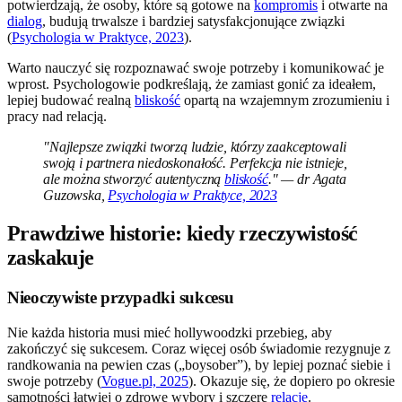
potwierdzają, że osoby, które są gotowe na
kompromis
i otwarte na
dialog
, budują trwalsze i bardziej satysfakcjonujące związki
(
Psychologia w Praktyce, 2023
).
Warto nauczyć się rozpoznawać swoje potrzeby i komunikować je
wprost. Psychologowie podkreślają, że zamiast gonić za ideałem,
lepiej budować realną
bliskość
opartą na wzajemnym zrozumieniu i
pracy nad relacją.
"Najlepsze związki tworzą ludzie, którzy zaakceptowali
swoją i partnera niedoskonałość. Perfekcja nie istnieje,
ale można stworzyć autentyczną
bliskość
." — dr Agata
Guzowska,
Psychologia w Praktyce, 2023
Prawdziwe historie: kiedy rzeczywistość
zaskakuje
Nieoczywiste przypadki sukcesu
Nie każda historia musi mieć hollywoodzki przebieg, aby
zakończyć się sukcesem. Coraz więcej osób świadomie rezygnuje z
randkowania na pewien czas („boysober”), by lepiej poznać siebie i
swoje potrzeby (
Vogue.pl, 2025
). Okazuje się, że dopiero po okresie
samotności łatwiej o zdrowe wybory i szczere
relacje
.