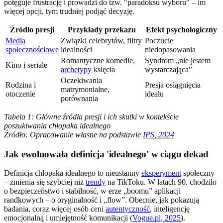
potęguje frustrację i prowadzi do tzw. "paradoksu wyboru" – im
więcej opcji, tym trudniej podjąć decyzję.
Źródło presji
Przykłady przekazu
Efekt psychologiczny
Media
Związki celebrytów, filtry
Poczucie
społecznościowe
idealności
niedopasowania
Romantyczne komedie,
Syndrom „nie jestem
Kino i seriale
archetypy
księcia
wystarczająca”
Oczekiwania
Rodzina i
Presja osiągnięcia
matrymonialne,
otoczenie
ideału
porównania
Tabela 1: Główne źródła presji i ich skutki w kontekście
poszukiwania chłopaka idealnego
Źródło: Opracowanie własne na podstawie
IPS, 2024
Jak ewoluowała definicja 'idealnego' w ciągu dekad
Definicja chłopaka idealnego to nieustanny
eksperyment
społeczny
– zmienia się szybciej niż
trendy
na TikToku. W latach 90. chodziło
o bezpieczeństwo i stabilność, w erze „boomu” aplikacji
randkowych – o oryginalność i „flow”. Obecnie, jak pokazują
badania, coraz więcej osób ceni
autentyczność
, inteligencję
emocjonalną i umiejętność komunikacji (
Vogue.pl, 2025
).