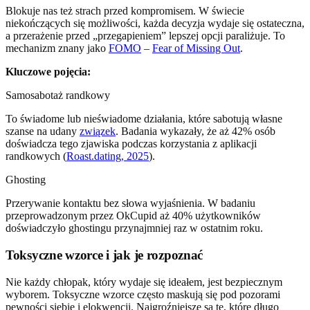
Blokuje nas też strach przed kompromisem. W świecie
niekończących się możliwości, każda decyzja wydaje się ostateczna,
a przerażenie przed „przegapieniem” lepszej opcji paraliżuje. To
mechanizm znany jako
FOMO
–
Fear of Missing Out
.
Kluczowe pojęcia:
Samosabotaż randkowy
To świadome lub nieświadome działania, które sabotują własne
szanse na udany
związek
. Badania wykazały, że aż 42% osób
doświadcza tego zjawiska podczas korzystania z aplikacji
randkowych (
Roast.dating, 2025
).
Ghosting
Przerywanie kontaktu bez słowa wyjaśnienia. W badaniu
przeprowadzonym przez OkCupid aż 40% użytkowników
doświadczyło ghostingu przynajmniej raz w ostatnim roku.
Toksyczne wzorce i jak je rozpoznać
Nie każdy chłopak, który wydaje się ideałem, jest bezpiecznym
wyborem. Toksyczne wzorce często maskują się pod pozorami
pewności siebie i elokwencji. Najgroźniejsze są te, które długo