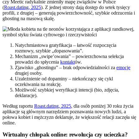
czy Meetic radykalnie zmieniły mapę związków w Polsce
(
Roast.dating, 2025
). Z jednej strony dają dostęp do setek tysięcy
profili, z drugiej – generują powierzchowność, szybkie odrzucenia i
ghosting na masową skalę.
Natychmiastowa gratyfikacja – łatwość rozpoczęcia
rozmowy, szybkie „dopasowania”.
Mechanizm „swipe’owania” – powierzchowna selekcja
prowadzi do spłycenia
kontakt
ów.
Zjawisko „ghostingu” – brak odpowiedzialności za
emocje
drugiej osoby.
Uzależnienie od dopaminy – niekończący się cykl
oczekiwania na reakcję.
Możliwość szybkiej weryfikacji intencji (bio, zdjęcia,
deklaracje).
Według raportu
Roast.dating, 2025
, dla osób poniżej 30 roku życia
aplikacje są głównym narzędziem poznawania nowych ludzi, a
połowa kobiet i mężczyzn deklaruje, że większość relacji zaczęła się
online.
Wirtualny chłopak online: rewolucja czy ucieczka?