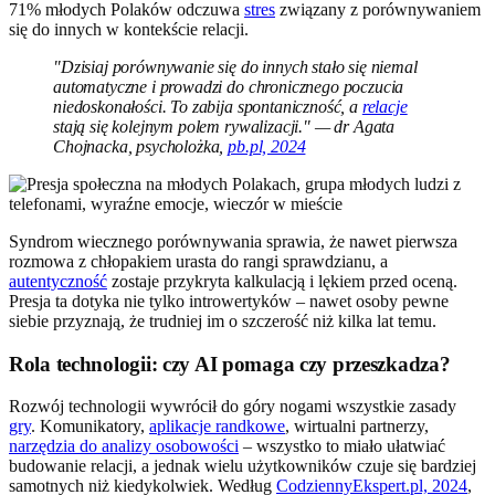
71% młodych Polaków odczuwa
stres
związany z porównywaniem
się do innych w kontekście relacji.
"Dzisiaj porównywanie się do innych stało się niemal
automatyczne i prowadzi do chronicznego poczucia
niedoskonałości. To zabija spontaniczność, a
relacje
stają się kolejnym polem rywalizacji." — dr Agata
Chojnacka, psycholożka,
pb.pl, 2024
Syndrom wiecznego porównywania sprawia, że nawet pierwsza
rozmowa z chłopakiem urasta do rangi sprawdzianu, a
autentyczność
zostaje przykryta kalkulacją i lękiem przed oceną.
Presja ta dotyka nie tylko introwertyków – nawet osoby pewne
siebie przyznają, że trudniej im o szczerość niż kilka lat temu.
Rola technologii: czy AI pomaga czy przeszkadza?
Rozwój technologii wywrócił do góry nogami wszystkie zasady
gry
. Komunikatory,
aplikacje randkowe
, wirtualni partnerzy,
narzędzia do analizy osobowości
– wszystko to miało ułatwiać
budowanie relacji, a jednak wielu użytkowników czuje się bardziej
samotnych niż kiedykolwiek. Według
CodziennyEkspert.pl, 2024
,