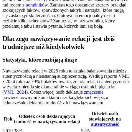
rad rodem z
poradnik
ów. Zamiast tego dostaniesz szczery przegląd
szokujących faktów, sprawdzonych taktyk i narzędzi, które mogą
cię zaskoczyć skutecznością. Gotowa na emocjonalny reset i
rozbicie kilku schematów? Zanurz się w przewodniku, który
przełamuje tabu i stawia pytania, których inni się boją.
Dlaczego nawiązywanie relacji jest dziś
trudniejsze niż kiedykolwiek
Statystyki, które rozbijają iluzje
Nawiązywanie relacji w 2025 roku to sztuka balansowania między
autentycznością a nieustanną autoprezentacją. Według raportu VML
z 2024 roku aż 79% Polaków uważa, że rola relacji i autentyczności
w życiu zmieniła się diametralnie w ciągu ostatnich pięciu lat
(
VML, 2024
). Coraz więcej osób deklaruje
zmęczenie
powierzchownymi kontaktami i szuka głębokich więzi, a
jednocześnie deklaruje trudność z ich nawiązywaniem.
Odsetek osób
Odsetek osób deklarujących
Rok
stawiających na
trudność w nawiązywaniu relacji
autentyczność
2019
38%
52%