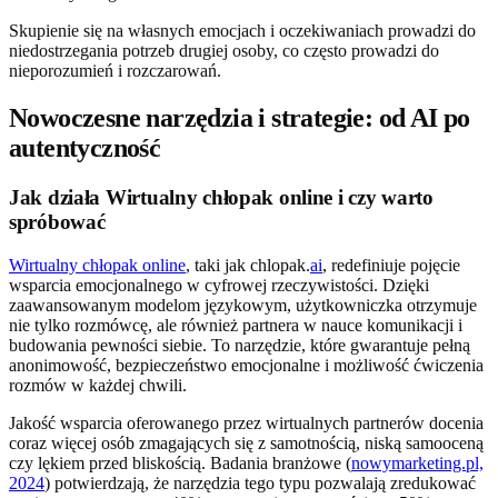
Skupienie się na własnych emocjach i oczekiwaniach prowadzi do
niedostrzegania potrzeb drugiej osoby, co często prowadzi do
nieporozumień i rozczarowań.
Nowoczesne narzędzia i strategie: od AI po
autentyczność
Jak działa Wirtualny chłopak online i czy warto
spróbować
Wirtualny chłopak online
, taki jak chlopak.
ai
, redefiniuje pojęcie
wsparcia emocjonalnego w cyfrowej rzeczywistości. Dzięki
zaawansowanym modelom językowym, użytkowniczka otrzymuje
nie tylko rozmówcę, ale również partnera w nauce komunikacji i
budowania pewności siebie. To narzędzie, które gwarantuje pełną
anonimowość, bezpieczeństwo emocjonalne i możliwość ćwiczenia
rozmów w każdej chwili.
Jakość wsparcia oferowanego przez wirtualnych partnerów docenia
coraz więcej osób zmagających się z samotnością, niską samooceną
czy lękiem przed bliskością. Badania branżowe (
nowymarketing.pl,
2024
) potwierdzają, że narzędzia tego typu pozwalają zredukować