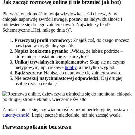
Jak zacząć rozmowę online (i nie brzmieć jak bot)
Pierwsza wiadomość to twoja wizytówka. Jeśli chcesz, żeby
chłopak naprawdę zwrócił uwagę, postaw na indywidualność i
odniesienie się do jego zainteresowań. Największy błąd?
Schematyczne „Hej, miłego dnia :)”.
Przeczytaj profil rozmówcy:
Znajdź coś, do czego możesz
nawiązać w oryginalny sposób.
Napisz konkretne pytanie:
„Widzę, że lubisz podróże –
które miejsce ostatnio cię zaskoczyło?”
Unikaj trywialnych komplementów:
Skup się na czymś
nietypowym, np. ciekawe
hobby
, a nie tylko wygląd.
Bądź szczera:
Napisz, co naprawdę cię zainteresowało.
Nie oczekuj natychmiastowej odpowiedzi:
Daj drugiej
osobie czas na reakcję.
Zamiast spinać się, czy wiadomość zabrzmi perfekcyjnie, postaw na
autentyczność
. Lepiej zacząć nieidealnie, niż nie zacząć wcale.
Pierwsze spotkanie bez stresu