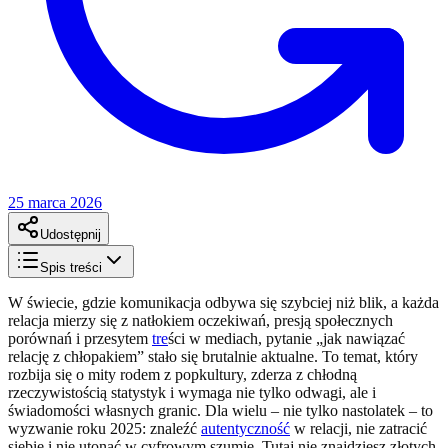
25 marca 2026
Udostępnij
Spis treści
W świecie, gdzie komunikacja odbywa się szybciej niż blik, a każda
relacja mierzy się z natłokiem oczekiwań, presją społecznych
porównań i przesytem
tre
ści w mediach, pytanie „jak nawiązać
relację z chłopakiem” stało się brutalnie aktualne. To temat, który
rozbija się o mity rodem z popkultury, zderza z chłodną
rzeczywistością statystyk i wymaga nie tylko odwagi, ale i
świadomości własnych granic. Dla wielu – nie tylko nastolatek – to
wyzwanie roku 2025: znaleźć
autentyczność
w relacji, nie zatracić
siebie i nie utonąć w cyfrowym szumie. Tutaj nie znajdziesz złotych