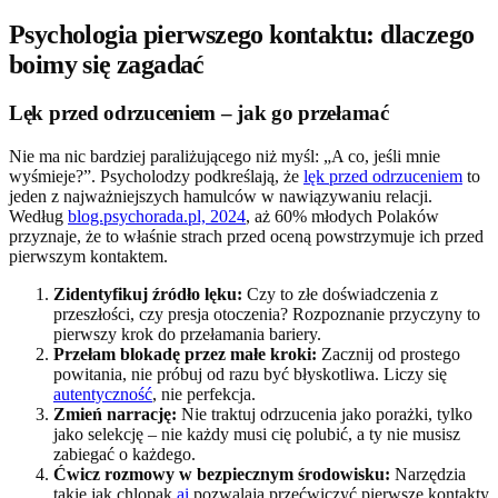
Psychologia pierwszego kontaktu: dlaczego
boimy się zagadać
Lęk przed odrzuceniem – jak go przełamać
Nie ma nic bardziej paraliżującego niż myśl: „A co, jeśli mnie
wyśmieje?”. Psycholodzy podkreślają, że
lęk przed odrzuceniem
to
jeden z najważniejszych hamulców w nawiązywaniu relacji.
Według
blog.psychorada.pl, 2024
, aż 60% młodych Polaków
przyznaje, że to właśnie strach przed oceną powstrzymuje ich przed
pierwszym kontaktem.
Zidentyfikuj źródło lęku:
Czy to złe doświadczenia z
przeszłości, czy presja otoczenia? Rozpoznanie przyczyny to
pierwszy krok do przełamania bariery.
Przełam blokadę przez małe kroki:
Zacznij od prostego
powitania, nie próbuj od razu być błyskotliwa. Liczy się
autentyczność
, nie perfekcja.
Zmień narrację:
Nie traktuj odrzucenia jako porażki, tylko
jako selekcję – nie każdy musi cię polubić, a ty nie musisz
zabiegać o każdego.
Ćwicz rozmowy w bezpiecznym środowisku:
Narzędzia
takie jak chlopak.
ai
pozwalają przećwiczyć pierwsze kontakty