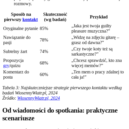
rozmowy.
Sposób na
Skuteczność
Przykład
pierwszy
kontakt
(wg badań)
„Jaka jest twoja guilty
Oryginalne pytanie
85%
pleasure muzyczna?”
Nawiązanie do
„Widzę na zdjęciu gitarę –
78%
pasji
grasz od dawna?”
„Czy twoje koty też są
Subtelny żart
74%
sarkastyczne?”
Propozycja
„Chcesz sprawdzić, kto zna
68%
gry
/quizu
więcej memów?”
Komentarz do
„Ten mem o pracy zdalnej to
60%
posta
cała ja!”
Tabela 3: Najskuteczniejsze strategie pierwszego kontaktu według
badań WiosennyWiatr.pl, 2024
Źródło:
WiosennyWiatr.pl, 2024
Od wiadomości do spotkania: praktyczne
scenariusze