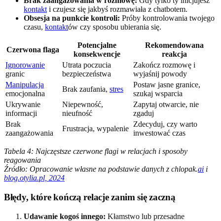
Brak zaangażowania w rozmowę:
Gdy tylko ty inicjujesz
kontakt
i czujesz się jakbyś rozmawiała z chatbotem.
Obsesja na punkcie kontroli:
Próby kontrolowania twojego
czasu,
kontakt
ów czy sposobu ubierania się.
Potencjalne
Rekomendowana
Czerwona flaga
konsekwencje
reakcja
Ignorowanie
Utrata poczucia
Zakończ rozmowę i
granic
bezpieczeństwa
wyjaśnij powody
Manipulacja
Postaw jasne granice,
Brak zaufania,
stres
emocjonalna
szukaj wsparcia
Ukrywanie
Niepewność,
Zapytaj otwarcie, nie
informacji
nieufność
zgaduj
Brak
Zdecyduj, czy warto
Frustracja, wypalenie
zaangażowania
inwestować czas
Tabela 4: Najczęstsze czerwone flagi w relacjach i sposoby
reagowania
Źródło: Opracowanie własne na podstawie danych z chlopak.
ai
i
blog.otylia.pl, 2024
Błędy, które kończą relacje zanim się zaczną
Udawanie kogoś innego:
Kłamstwo lub przesadne