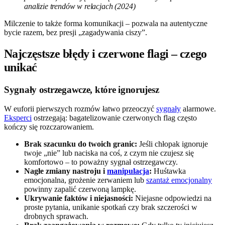
analizie trendów w relacjach (2024)
Milczenie to także forma komunikacji – pozwala na autentyczne
bycie razem, bez presji „zagadywania ciszy”.
Najczęstsze błędy i czerwone flagi – czego
unikać
Sygnały ostrzegawcze, które ignorujesz
W euforii pierwszych rozmów łatwo przeoczyć
sygnały
alarmowe.
Eksperci
ostrzegają: bagatelizowanie czerwonych flag często
kończy się rozczarowaniem.
Brak szacunku do twoich granic:
Jeśli chłopak ignoruje
twoje „nie” lub naciska na coś, z czym nie czujesz się
komfortowo – to poważny sygnał ostrzegawczy.
Nagłe zmiany nastroju i
manipulacja
:
Huśtawka
emocjonalna, grożenie zerwaniem lub
szantaż emocjonalny
powinny zapalić czerwoną lampkę.
Ukrywanie faktów i niejasności:
Niejasne odpowiedzi na
proste pytania, unikanie spotkań czy brak szczerości w
drobnych sprawach.