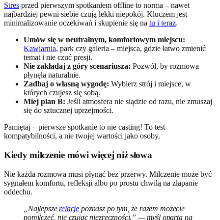
Stres
przed pierwszym spotkaniem offline to norma – nawet
najbardziej pewni siebie czują lekki niepokój. Kluczem jest
minimalizowanie oczekiwań i skupienie się na
tu i teraz
.
Umów się w neutralnym, komfortowym miejscu:
Kawiarnia
, park czy galeria – miejsca, gdzie łatwo zmienić
temat i nie czuć presji.
Nie zakładaj z góry scenariusza:
Pozwól, by rozmowa
płynęła naturalnie.
Zadbaj o własną wygodę:
Wybierz strój i miejsce, w
których czujesz się sobą.
Miej plan B:
Jeśli atmosfera nie siądzie od razu, nie zmuszaj
się do sztucznej uprzejmości.
Pamiętaj – pierwsze spotkanie to nie casting! To test
kompatybilności, a nie twojej wartości jako osoby.
Kiedy milczenie mówi więcej niż słowa
Nie każda rozmowa musi płynąć bez przerwy. Milczenie może być
sygnałem komfortu, refleksji albo po prostu chwilą na złapanie
oddechu.
„Najlepsze
relacje
poznasz po tym, że razem możecie
pomilczeć, nie czując niezręczności.” — myśl oparta na