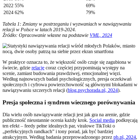
2022
55%
69%
2024
62%
79%
Tabela 1: Zmiany w postrzeganiu i wyzwaniach w nawiązywaniu
relacji w Polsce w latach 2019-2024.
Źródło: Opracowanie własne na podstawie
VML, 2024
W praktyce oznacza to, że większość osób czuje się zagubiona w
świecie, gdzie
relacje
coraz częściej przypominają występy na
scenie, zamiast budowania prawdziwej, emocjonalnej więzi.
Według najnowszych badań psychologicznych, presja oczekiwań
społecznych i cyfrowa powierzchowność są głównymi blokadami w
nawiązywaniu szczerych relacji (
blog.psychorada.pl, 2024
).
Presja społeczna i syndrom wiecznego porównywania
Dla wielu osób nawiązywanie relacji jest jak gra na arenie, gdzie
publiczność nieustannie ocenia każdy krok.
Social media
podkręcają
ten efekt – feedy pełne idealnych par, viralowe TikToki o
„perfekcyjnych randkach” i tony porad, jak być bardziej
atrakcyjnym. Według badania przeprowadzonego przez
pb.pl, 2024
,