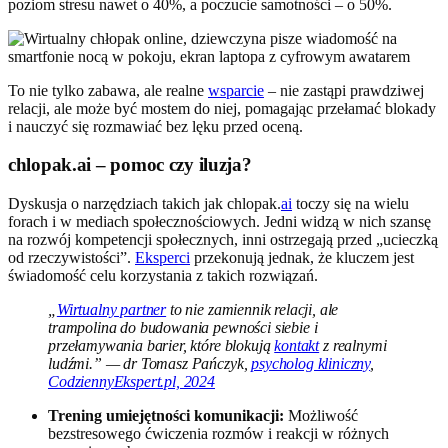
poziom stresu nawet o 40%, a poczucie samotności – o 50%.
To nie tylko zabawa, ale realne
wsparcie
– nie zastąpi prawdziwej
relacji, ale może być mostem do niej, pomagając przełamać blokady
i nauczyć się rozmawiać bez lęku przed oceną.
chlopak.ai – pomoc czy iluzja?
Dyskusja o narzędziach takich jak chlopak.
ai
toczy się na wielu
forach i w mediach społecznościowych. Jedni widzą w nich szansę
na rozwój kompetencji społecznych, inni ostrzegają przed „ucieczką
od rzeczywistości”.
Eksperci
przekonują jednak, że kluczem jest
świadomość celu korzystania z takich rozwiązań.
„
Wirtualny partner
to nie zamiennik relacji, ale
trampolina do budowania pewności siebie i
przełamywania barier, które blokują
kontakt
z realnymi
ludźmi.” — dr Tomasz Pańczyk,
psycholog kliniczny
,
CodziennyEkspert.pl, 2024
Trening umiejętności komunikacji:
Możliwość
bezstresowego ćwiczenia rozmów i reakcji w różnych