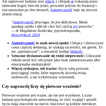
Ale najnowsze badania oraz
relacje
z chlopak.
ai
wskazują jasno:
udawanie kogoś, kim nie jesteś, prowadzi jedynie do frustracji i
rozczarowania po obu stronach.
Autentyczność
staje się nowym
złotem relacji.
"
Autentyczność
przyciąga, bo jest deficytowa. Maski
upadają szybko i nikt nie chce być częścią
gry
pozorów."
— dr Magdalena Świderska, psychoterapeutka,
blog.otylia.pl, 2024
Autentyczność
to znak nowej epoki:
Chłopcy i dziewczyny
coraz częściej deklarują, że szukają szczerości, nie gierek. To
nie „tajemniczość”, a otwartość buduje
bliskość
.
Sztuczne dystansowanie się rodzi niepewność:
Udawanie
chłodu może być odczytane jako brak zainteresowania albo
emocjonalna niedojrzałość.
Więcej zyskujesz, niż tracisz:
Bycie sobą pozwala
przyciągnąć osoby, które naprawdę docenią twoją
osobowość, a nie wykreowany wizerunek.
Czy naprawdę liczy się pierwsze wrażenie?
Pierwsze wrażenie jest ważne, ale nie jest wyrokiem. Liczne
badania psychologiczne udowadniają, że choć wygląd i sposób
bycia mają znaczenie na starcie, kluczowe są kolejne interakcje.