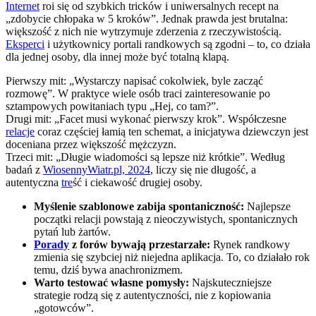
Internet
roi się od szybkich tricków i uniwersalnych recept na
„zdobycie chłopaka w 5 kroków”. Jednak prawda jest brutalna:
większość z nich nie wytrzymuje zderzenia z rzeczywistością.
Eksperci
i użytkownicy portali randkowych są zgodni – to, co działa
dla jednej osoby, dla innej może być totalną klapą.
Pierwszy mit: „Wystarczy napisać cokolwiek, byle zacząć
rozmowę”. W praktyce wiele osób traci zainteresowanie po
sztampowych powitaniach typu „Hej, co tam?”.
Drugi mit: „Facet musi wykonać pierwszy krok”. Współczesne
relacje
coraz częściej łamią ten schemat, a inicjatywa dziewczyn jest
doceniana przez większość mężczyzn.
Trzeci mit: „Długie wiadomości są lepsze niż krótkie”. Według
badań z
WiosennyWiatr.pl, 2024
, liczy się nie długość, a
autentyczna
tre
ść i ciekawość drugiej osoby.
Myślenie szablonowe zabija spontaniczność:
Najlepsze
początki relacji powstają z nieoczywistych, spontanicznych
pytań lub żartów.
Porady
z forów bywają przestarzałe:
Rynek randkowy
zmienia się szybciej niż niejedna aplikacja. To, co działało rok
temu, dziś bywa anachronizmem.
Warto testować własne pomysły:
Najskuteczniejsze
strategie rodzą się z autentyczności, nie z kopiowania
„gotowców”.