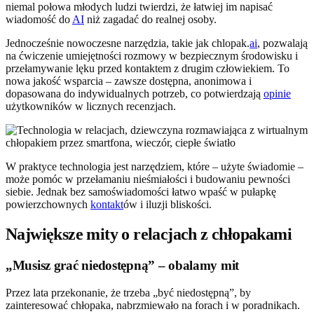
niemal połowa młodych ludzi twierdzi, że łatwiej im napisać
wiadomość do
AI
niż zagadać do realnej osoby.
Jednocześnie nowoczesne narzędzia, takie jak chlopak.
ai
, pozwalają
na ćwiczenie umiejętności rozmowy w bezpiecznym środowisku i
przełamywanie lęku przed kontaktem z drugim człowiekiem. To
nowa jakość wsparcia – zawsze dostępna, anonimowa i
dopasowana do indywidualnych potrzeb, co potwierdzają
opinie
użytkowników w licznych recenzjach.
W praktyce technologia jest narzędziem, które – użyte świadomie –
może pomóc w przełamaniu nieśmiałości i budowaniu pewności
siebie. Jednak bez samoświadomości łatwo wpaść w pułapkę
powierzchownych
kontakt
ów i iluzji bliskości.
Największe mity o relacjach z chłopakami
„Musisz grać niedostępną” – obalamy mit
Przez lata przekonanie, że trzeba „być niedostępną”, by
zainteresować chłopaka, nabrzmiewało na forach i w poradnikach.