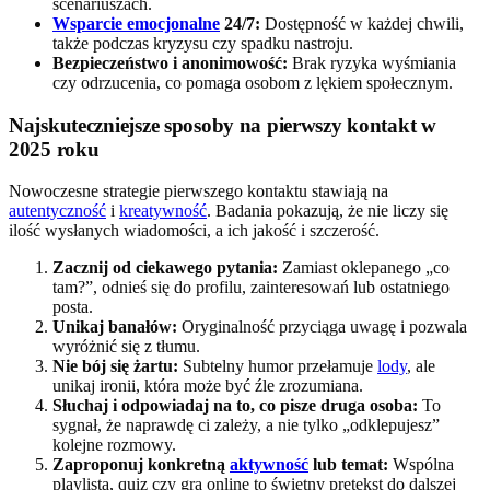
scenariuszach.
Wsparcie emocjonalne
24/7:
Dostępność w każdej chwili,
także podczas kryzysu czy spadku nastroju.
Bezpieczeństwo i anonimowość:
Brak ryzyka wyśmiania
czy odrzucenia, co pomaga osobom z lękiem społecznym.
Najskuteczniejsze sposoby na pierwszy kontakt w
2025 roku
Nowoczesne strategie pierwszego kontaktu stawiają na
autentyczność
i
kreatywność
. Badania pokazują, że nie liczy się
ilość wysłanych wiadomości, a ich jakość i szczerość.
Zacznij od ciekawego pytania:
Zamiast oklepanego „co
tam?”, odnieś się do profilu, zainteresowań lub ostatniego
posta.
Unikaj banałów:
Oryginalność przyciąga uwagę i pozwala
wyróżnić się z tłumu.
Nie bój się żartu:
Subtelny humor przełamuje
lody
, ale
unikaj ironii, która może być źle zrozumiana.
Słuchaj i odpowiadaj na to, co pisze druga osoba:
To
sygnał, że naprawdę ci zależy, a nie tylko „odklepujesz”
kolejne rozmowy.
Zaproponuj konkretną
aktywność
lub temat:
Wspólna
playlista, quiz czy gra online to świetny pretekst do dalszej