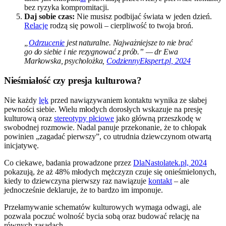
bez ryzyka kompromitacji.
Daj sobie czas:
Nie musisz podbijać świata w jeden dzień.
Relacje
rodzą się powoli – cierpliwość to twoja broń.
„
Odrzucenie
jest naturalne. Najważniejsze to nie brać
go do siebie i nie rezygnować z prób.” — dr Ewa
Markowska, psycholożka,
CodziennyEkspert.pl, 2024
Nieśmiałość czy presja kulturowa?
Nie każdy
lęk
przed nawiązywaniem kontaktu wynika ze słabej
pewności siebie. Wielu młodych dorosłych wskazuje na presję
kulturową oraz
stereotypy płciowe
jako główną przeszkodę w
swobodnej rozmowie. Nadal panuje przekonanie, że to chłopak
powinien „zagadać pierwszy”, co utrudnia dziewczynom otwartą
inicjatywę.
Co ciekawe, badania prowadzone przez
DlaNastolatek.pl, 2024
pokazują, że aż 48% młodych mężczyzn czuje się onieśmielonych,
kiedy to dziewczyna pierwszy raz nawiązuje
kontakt
– ale
jednocześnie deklaruje, że to bardzo im imponuje.
Przełamywanie schematów kulturowych wymaga odwagi, ale
pozwala poczuć wolność bycia sobą oraz budować relację na
równych zasadach.