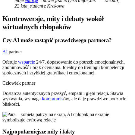
moje
emocje
– nawet jeśli to tylko algorytm." — Michał,
22 lata, student z Krakowa
Kontrowersje, mity i debaty wokół
wirtualnych chłopaków
Czy AI może zastąpić prawdziwego partnera?
AI
partner
Oferuje
wsparcie
24/7, dopasowanie do potrzeb emocjonalnych,
anonimowość i brak oceniania. Idealny do treningu kompetencji
społecznych i szybkiej gratyfikacji emocjonalnej.
Człowiek partner
Dostarcza autentycznych przeżyć, empatii i głębi relacji. Stawia
wyzwania, wymaga
kompromis
ów, ale daje prawdziwe poczucie
bliskości.
Najpopularniejsze mity i fakty