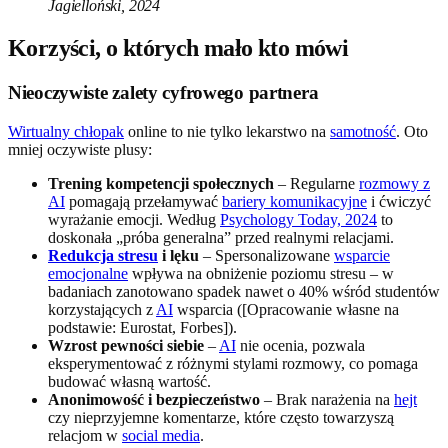
Jagielloński, 2024
Korzyści, o których mało kto mówi
Nieoczywiste zalety cyfrowego partnera
Wirtualny chłopak
online to nie tylko lekarstwo na
samotność
. Oto
mniej oczywiste plusy:
Trening kompetencji społecznych
– Regularne
rozmowy z
AI
pomagają przełamywać
bariery komunikacyjne
i ćwiczyć
wyrażanie emocji. Według
Psychology Today, 2024
to
doskonała „próba generalna” przed realnymi relacjami.
Redukcja stresu
i lęku
– Spersonalizowane
wsparcie
emocjonalne
wpływa na obniżenie poziomu stresu – w
badaniach zanotowano spadek nawet o 40% wśród studentów
korzystających z
AI
wsparcia ([Opracowanie własne na
podstawie: Eurostat, Forbes]).
Wzrost pewności siebie
–
AI
nie ocenia, pozwala
eksperymentować z różnymi stylami rozmowy, co pomaga
budować własną wartość.
Anonimowość i bezpieczeństwo
– Brak narażenia na
hejt
czy nieprzyjemne komentarze, które często towarzyszą
relacjom w
social media
.