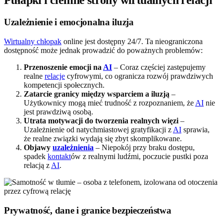
Pułapki i ciemne strony wirtualnych relacji
Uzależnienie i emocjonalna iluzja
Wirtualny chłopak
online jest dostępny 24/7. Ta nieograniczona
dostępność może jednak prowadzić do poważnych problemów:
Przenoszenie emocji na
AI
– Coraz częściej zastępujemy
realne
relacje
cyfrowymi, co ogranicza rozwój prawdziwych
kompetencji społecznych.
Zatarcie granicy między wsparciem a iluzją
–
Użytkownicy mogą mieć trudność z rozpoznaniem, że
AI
nie
jest prawdziwą osobą.
Utrata motywacji do tworzenia realnych więzi
–
Uzależnienie od natychmiastowej gratyfikacji z
AI
sprawia,
że realne związki wydają się zbyt skomplikowane.
Objawy
uzależnienia
– Niepokój przy braku dostępu,
spadek
kontakt
ów z realnymi ludźmi, poczucie pustki poza
relacją z
AI
.
Prywatność, dane i granice bezpieczeństwa