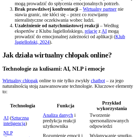
mogą prowadzić do spłycenia emocjonalnych potrzeb.
Brak prawdziwej konfrontacji
–
Wirtualny partner
nie
stawia granic, nie kłóci się – przez co rozwijamy
nierealistyczne oczekiwania wobec ludzi.
Uzależnienie od natychmiastowej reakcji
– Według
ekspertów z Klubu Jagiellońskiego,
relacje
z
AI
mogą
prowadzić do emocjonalnej zależności od aplikacji (
Klub
Jagielloński, 2024
).
Jak działa wirtualny chłopak online?
Technologie za kulisami: AI, NLP i emocje
Wirtualny chłopak
online to nie tylko zwykły
chatbot
– za jego
naturalnością stoją zaawansowane technologie. Kluczowe elementy
to:
Przykład
Technologia
Funkcja
wykorzystania
Analiza danych
i
Tworzenie
AI
(
Sztuczna
predykcja reakcji
spersonalizowanych
inteligencja
)
użytkownika
odpowiedzi
NLP
Rozumienie emocji i
Wyłapywanie smutku,