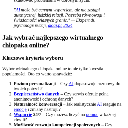
skutkować problemami w dorosłym życiu.
"
AI
może być cennym wsparciem, ale nie zastąpi
autentycznej, ludzkiej relacji. Potrzeba równowagi i
świadomości własnych granic." — Ekspert ds.
psychologii relacji,
aioai.pl, 2024
Jak wybrać najlepszego wirtualnego
chłopaka online?
Kluczowe kryteria wyboru
Wybór wirtualnego chłopaka online to nie tylko kwestia
popularności. Oto co warto sprawdzić:
Poziom personalizacji
– Czy
AI
dopasowuje rozmowy do
twoich potrzeb?
Bezpieczeństwo danych
– Czy serwis oferuje pełną
anonimowość i ochronę danych?
Naturalność konwersacji
– Jak realistycznie
AI
reaguje na
emocje
i zmiany nastroju?
Wsparcie
24/7
– Czy możesz liczyć na
pomoc
w każdej
chwili?
Możliwość rozwoju kompetencji społecznych
– Czy