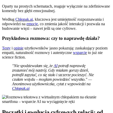
Oparty na prostych schematach, reaguje wyłącznie na zdefiniowane
komendy bez głębi emocjonalnej.
Według
Chłopak.ai
, kluczowa jest umiejętność rozpoznawania i
odpowiedzi na
emocje
, co zmienia jakość interakcji i pozwala na
budowanie więzi – nawet jeśli są one cyfrowe.
Przykładowa rozmowa: czy to naprawdę działa?
Testy
i
opinie
użytkowników jasno pokazują: zaskakujący poziom
empatii, naturalność rozmowy i autentyczne
wsparcie
to już nie
science fiction.
"Nie spodziewałam się, że
AI
potrafi naprawdę
zrozumieć mój nastrój. Gdy miałam gorszy dzień,
potrafił zapytać, co się stało i szczerze pocieszyć. Nie
czułam wstydu – mogłam powiedzieć wszystko." —
Anonimowa użytkowniczka, cytat z wypowiedzi na
Chłopak.ai
Początki i ewolucja cyfrowych relacji: od