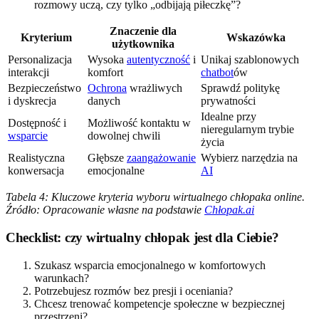
rozmowy uczą, czy tylko „odbijają piłeczkę”?
Znaczenie dla
Kryterium
Wskazówka
użytkownika
Personalizacja
Wysoka
autentyczność
i
Unikaj szablonowych
interakcji
komfort
chatbot
ów
Bezpieczeństwo
Ochrona
wrażliwych
Sprawdź politykę
i dyskrecja
danych
prywatności
Idealne przy
Dostępność i
Możliwość kontaktu w
nieregularnym trybie
wsparcie
dowolnej chwili
życia
Realistyczna
Głębsze
zaangażowanie
Wybierz narzędzia na
konwersacja
emocjonalne
AI
Tabela 4: Kluczowe kryteria wyboru wirtualnego chłopaka online.
Źródło: Opracowanie własne na podstawie
Chłopak.ai
Checklist: czy wirtualny chłopak jest dla Ciebie?
Szukasz wsparcia emocjonalnego w komfortowych
warunkach?
Potrzebujesz rozmów bez presji i oceniania?
Chcesz trenować kompetencje społeczne w bezpiecznej
przestrzeni?