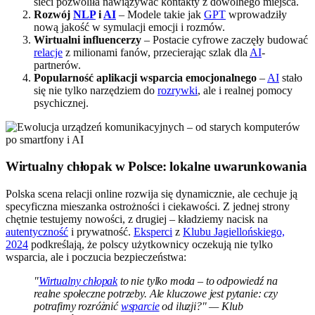
sieci pozwoliła nawiązywać kontakty z dowolnego miejsca.
Rozwój
NLP
i
AI
– Modele takie jak
GPT
wprowadziły
nową jakość w symulacji emocji i rozmów.
Wirtualni influencerzy
– Postacie cyfrowe zaczęły budować
relacje
z milionami fanów, przecierając szlak dla
AI
-
partnerów.
Popularność aplikacji wsparcia emocjonalnego
–
AI
stało
się nie tylko narzędziem do
rozrywki
, ale i realnej pomocy
psychicznej.
Wirtualny chłopak w Polsce: lokalne uwarunkowania
Polska scena relacji online rozwija się dynamicznie, ale cechuje ją
specyficzna mieszanka ostrożności i ciekawości. Z jednej strony
chętnie testujemy nowości, z drugiej – kładziemy nacisk na
autentyczność
i prywatność.
Eksperci
z
Klubu Jagiellońskiego,
2024
podkreślają, że polscy użytkownicy oczekują nie tylko
wsparcia, ale i poczucia bezpieczeństwa:
"
Wirtualny chłopak
to nie tylko moda – to odpowiedź na
realne społeczne potrzeby. Ale kluczowe jest pytanie: czy
potrafimy rozróżnić
wsparcie
od iluzji?" — Klub