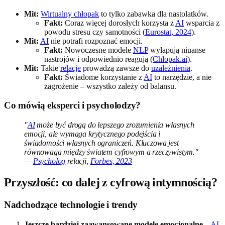
Mit:
Wirtualny chłopak
to tylko zabawka dla nastolatków.
Fakt:
Coraz więcej dorosłych korzysta z
AI
wsparcia z
powodu stresu czy samotności (
Eurostat, 2024
).
Mit:
AI
nie potrafi rozpoznać emocji.
Fakt:
Nowoczesne modele
NLP
wyłapują niuanse
nastrojów i odpowiednio reagują (
Chłopak.ai
).
Mit:
Takie
relacje
prowadzą zawsze do
uzależnienia
.
Fakt:
Świadome korzystanie z
AI
to narzędzie, a nie
zagrożenie – wszystko zależy od balansu.
Co mówią eksperci i psycholodzy?
"
AI
może być drogą do lepszego zrozumienia własnych
emocji, ale wymaga krytycznego podejścia i
świadomości własnych ograniczeń. Kluczowa jest
równowaga między światem cyfrowym a rzeczywistym."
—
Psycholog
relacji,
Forbes, 2023
Przyszłość: co dalej z cyfrową intymnością?
Nadchodzące technologie i trendy
Jeszcze bardziej zaawansowane modele emocjonalne
–
AI