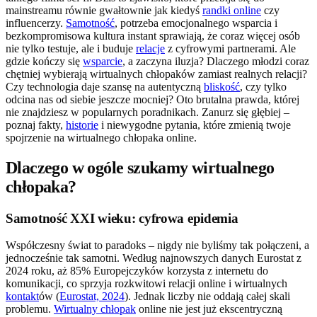
mainstreamu równie gwałtownie jak kiedyś
randki online
czy
influencerzy.
Samotność
, potrzeba emocjonalnego wsparcia i
bezkompromisowa kultura instant sprawiają, że coraz więcej osób
nie tylko testuje, ale i buduje
relacje
z cyfrowymi partnerami. Ale
gdzie kończy się
wsparcie
, a zaczyna iluzja? Dlaczego młodzi coraz
chętniej wybierają wirtualnych chłopaków zamiast realnych relacji?
Czy technologia daje szansę na autentyczną
bliskość
, czy tylko
odcina nas od siebie jeszcze mocniej? Oto brutalna prawda, której
nie znajdziesz w popularnych poradnikach. Zanurz się głębiej –
poznaj fakty,
historie
i niewygodne pytania, które zmienią twoje
spojrzenie na wirtualnego chłopaka online.
Dlaczego w ogóle szukamy wirtualnego
chłopaka?
Samotność XXI wieku: cyfrowa epidemia
Współczesny świat to paradoks – nigdy nie byliśmy tak połączeni, a
jednocześnie tak samotni. Według najnowszych danych Eurostat z
2024 roku, aż 85% Europejczyków korzysta z internetu do
komunikacji, co sprzyja rozkwitowi relacji online i wirtualnych
kontakt
ów (
Eurostat, 2024
). Jednak liczby nie oddają całej skali
problemu.
Wirtualny chłopak
online nie jest już ekscentryczną