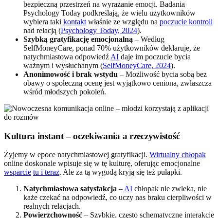
bezpieczną przestrzeń na wyrażanie emocji. Badania
Psychology Today podkreślają, że wielu użytkowników
wybiera taki
kontakt
właśnie ze względu na
poczucie kontroli
nad relacją (
Psychology Today, 2024
).
Szybką gratyfikację emocjonalną
– Według
SelfMoneyCare, ponad 70% użytkowników deklaruje, że
natychmiastowa odpowiedź
AI
daje im poczucie bycia
ważnym i wysłuchanym (
SelfMoneyCare, 2024
).
Anonimowość i brak wstydu
– Możliwość bycia sobą bez
obawy o społeczną ocenę jest wyjątkowo ceniona, zwłaszcza
wśród młodszych pokoleń.
Kultura instant – oczekiwania a rzeczywistość
Żyjemy w epoce natychmiastowej gratyfikacji.
Wirtualny chłopak
online doskonale wpisuje się w tę kulturę, oferując emocjonalne
wsparcie
tu i teraz
. Ale za tą wygodą kryją się też pułapki.
Natychmiastowa satysfakcja
–
AI
chłopak nie zwleka, nie
każe czekać na odpowiedź, co uczy nas braku cierpliwości w
realnych relacjach.
Powierzchowność
– Szybkie, często schematyczne interakcje