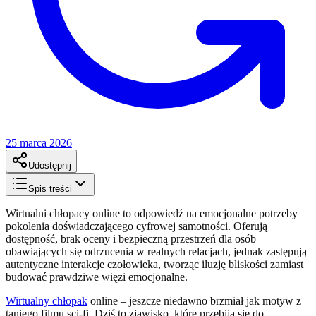
25 marca 2026
Udostępnij
Spis treści
Wirtualni chłopacy online to odpowiedź na emocjonalne potrzeby
pokolenia doświadczającego cyfrowej samotności. Oferują
dostępność, brak oceny i bezpieczną przestrzeń dla osób
obawiających się odrzucenia w realnych relacjach, jednak zastępują
autentyczne interakcje czołowieka, tworząc iluzję bliskości zamiast
budować prawdziwe więzi emocjonalne.
Wirtualny chłopak
online – jeszcze niedawno brzmiał jak motyw z
taniego filmu sci-fi. Dziś to zjawisko, które przebija się do