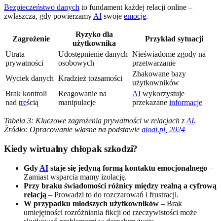
Bezpieczeństwo danych
to fundament każdej relacji online –
zwłaszcza, gdy powierzamy
AI
swoje
emocje
.
Ryzyko dla
Zagrożenie
Przykład sytuacji
użytkownika
Utrata
Udostępnienie danych
Nieświadome zgody na
prywatności
osobowych
przetwarzanie
Zhakowane bazy
Wyciek danych
Kradzież tożsamości
użytkowników
Brak kontroli
Reagowanie na
AI
wykorzystuje
nad
tre
ścią
manipulacje
przekazane
informacje
Tabela 3: Kluczowe zagrożenia prywatności w relacjach z
AI
.
Źródło: Opracowanie własne na podstawie
aioai.pl, 2024
Kiedy wirtualny chłopak szkodzi?
Gdy
AI
staje się jedyną formą kontaktu emocjonalnego
–
Zamiast wsparcia mamy izolację.
Przy braku świadomości różnicy między realną a cyfrową
relacją
– Prowadzi to do rozczarowań i frustracji.
W przypadku młodszych użytkowników
– Brak
umiejętności rozróżniania fikcji od rzeczywistości może