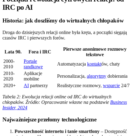
IRC po AI
Historia: jak doszliśmy do wirtualnych chłopaków
Droga do dzisiejszych relacji online była kręta, a początki sięgają
czasów IRC i pierwszych forów.
Pierwsze anonimowe rozmowy
Lata 90.
Fora i IRC
tekstowe
2000-
Portale
Automatyzacja
kontakt
ów, chaty
2010
randkowe
2010-
Aplikacje
Personalizacja,
algorytmy
dobierania
2020
mobilne
2020+
AI
partnerzy
Realistyczne rozmowy,
wsparcie
24/7
Tabela 2: Ewolucja relacji online od IRC do wirtualnych
chłopaków. Źródło: Opracowanie własne na podstawie
Business
Insider, 2024
Najważniejsze przełomy technologiczne
Powszechność internetu i tanie smartfony
– Dostępność