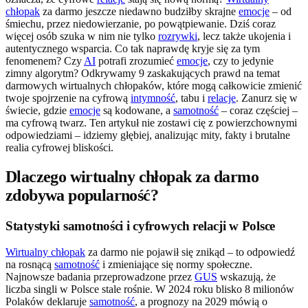
chłopak
za darmo jeszcze niedawno budziłby skrajne
emocje
– od
śmiechu, przez niedowierzanie, po powątpiewanie. Dziś coraz
więcej osób szuka w nim nie tylko
rozrywki
, lecz także ukojenia i
autentycznego wsparcia. Co tak naprawdę kryje się za tym
fenomenem? Czy
AI
potrafi zrozumieć
emocje
, czy to jedynie
zimny algorytm? Odkrywamy 9 zaskakujących prawd na temat
darmowych wirtualnych chłopaków, które mogą całkowicie zmienić
twoje spojrzenie na cyfrową
intymność
, tabu i
relacje
. Zanurz się w
świecie, gdzie
emocje
są kodowane, a
samotność
– coraz częściej –
ma cyfrową twarz. Ten artykuł nie zostawi cię z powierzchownymi
odpowiedziami – idziemy głębiej, analizując mity, fakty i brutalne
realia cyfrowej bliskości.
Dlaczego wirtualny chłopak za darmo
zdobywa popularność?
Statystyki samotności i cyfrowych relacji w Polsce
Wirtualny chłopak
za darmo nie pojawił się znikąd – to odpowiedź
na rosnącą
samotność
i zmieniające się normy społeczne.
Najnowsze badania przeprowadzone przez
GUS
wskazują, że
liczba singli w Polsce stale rośnie. W 2024 roku blisko 8 milionów
Polaków deklaruje
samotność
, a prognozy na 2029 mówią o