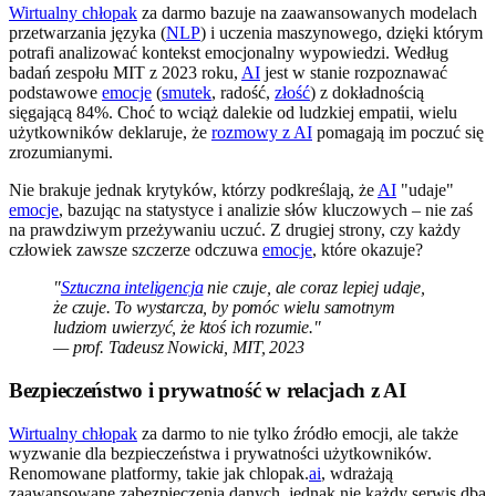
Wirtualny chłopak
za darmo bazuje na zaawansowanych modelach
przetwarzania języka (
NLP
) i uczenia maszynowego, dzięki którym
potrafi analizować kontekst emocjonalny wypowiedzi. Według
badań zespołu MIT z 2023 roku,
AI
jest w stanie rozpoznawać
podstawowe
emocje
(
smutek
, radość,
złość
) z dokładnością
sięgającą 84%. Choć to wciąż dalekie od ludzkiej empatii, wielu
użytkowników deklaruje, że
rozmowy z AI
pomagają im poczuć się
zrozumianymi.
Nie brakuje jednak krytyków, którzy podkreślają, że
AI
"udaje"
emocje
, bazując na statystyce i analizie słów kluczowych – nie zaś
na prawdziwym przeżywaniu uczuć. Z drugiej strony, czy każdy
człowiek zawsze szczerze odczuwa
emocje
, które okazuje?
"
Sztuczna inteligencja
nie czuje, ale coraz lepiej udaje,
że czuje. To wystarcza, by pomóc wielu samotnym
ludziom uwierzyć, że ktoś ich rozumie."
— prof. Tadeusz Nowicki, MIT, 2023
Bezpieczeństwo i prywatność w relacjach z AI
Wirtualny chłopak
za darmo to nie tylko źródło emocji, ale także
wyzwanie dla bezpieczeństwa i prywatności użytkowników.
Renomowane platformy, takie jak chlopak.
ai
, wdrażają
zaawansowane zabezpieczenia danych, jednak nie każdy serwis dba