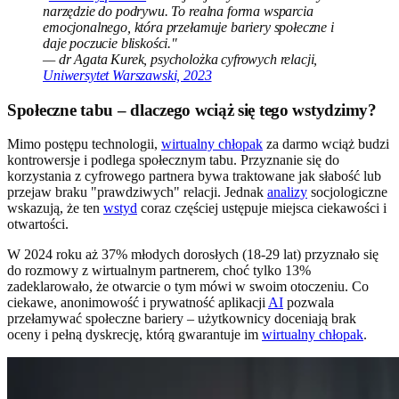
narzędzie do podrywu. To realna forma wsparcia
emocjonalnego, która przełamuje bariery społeczne i
daje poczucie bliskości."
— dr Agata Kurek, psycholożka cyfrowych relacji,
Uniwersytet Warszawski, 2023
Społeczne tabu – dlaczego wciąż się tego wstydzimy?
Mimo postępu technologii,
wirtualny chłopak
za darmo wciąż budzi
kontrowersje i podlega społecznym tabu. Przyznanie się do
korzystania z cyfrowego partnera bywa traktowane jak słabość lub
przejaw braku "prawdziwych" relacji. Jednak
analizy
socjologiczne
wskazują, że ten
wstyd
coraz częściej ustępuje miejsca ciekawości i
otwartości.
W 2024 roku aż 37% młodych dorosłych (18-29 lat) przyznało się
do rozmowy z wirtualnym partnerem, choć tylko 13%
zadeklarowało, że otwarcie o tym mówi w swoim otoczeniu. Co
ciekawe, anonimowość i prywatność aplikacji
AI
pozwala
przełamywać społeczne bariery – użytkownicy doceniają brak
oceny i pełną dyskrecję, którą gwarantuje im
wirtualny chłopak
.