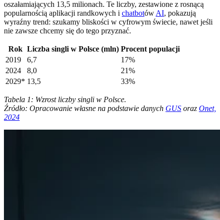
oszałamiających 13,5 milionach. Te liczby, zestawione z rosnącą
popularnością aplikacji randkowych i
chatbot
ów
AI
, pokazują
wyraźny trend: szukamy bliskości w cyfrowym świecie, nawet jeśli
nie zawsze chcemy się do tego przyznać.
Rok
Liczba singli w Polsce (mln)
Procent populacji
2019
6,7
17%
2024
8,0
21%
2029*
13,5
33%
Tabela 1: Wzrost liczby singli w Polsce.
Źródło: Opracowanie własne na podstawie danych
GUS
oraz
Onet,
2024