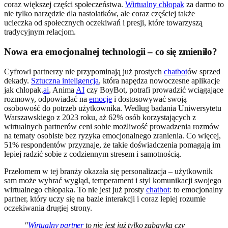
coraz większej części społeczeństwa.
Wirtualny chłopak
za darmo to
nie tylko narzędzie dla nastolatków, ale coraz częściej także
ucieczka od społecznych oczekiwań i presji, które towarzyszą
tradycyjnym relacjom.
Nowa era emocjonalnej technologii – co się zmieniło?
Cyfrowi partnerzy nie przypominają już prostych
chatbot
ów sprzed
dekady.
Sztuczna inteligencja
, która napędza nowoczesne aplikacje
jak chlopak.
ai
, Anima
AI
czy BoyBot, potrafi prowadzić wciągające
rozmowy, odpowiadać na
emocje
i dostosowywać swoją
osobowość do potrzeb użytkownika. Według badania Uniwersytetu
Warszawskiego z 2023 roku, aż 62% osób korzystających z
wirtualnych partnerów ceni sobie możliwość prowadzenia rozmów
na tematy osobiste bez ryzyka emocjonalnego zranienia. Co więcej,
51% respondentów przyznaje, że takie doświadczenia pomagają im
lepiej radzić sobie z codziennym stresem i samotnością.
Przełomem w tej branży okazała się personalizacja – użytkownik
sam może wybrać wygląd, temperament i styl komunikacji swojego
wirtualnego chłopaka. To nie jest już prosty
chatbot
: to emocjonalny
partner, który uczy się na bazie interakcji i coraz lepiej rozumie
oczekiwania drugiej strony.
"
Wirtualny partner
to nie jest już tylko zabawka czy