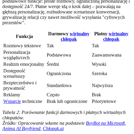
podstawowe funkcje: proste rozmowy, ograniczoną personalizację i
dostępność 24/7. Płatne wersje idą o krok dalej – pozwalają na
głębszą personalizację, rozbudowane scenariusze konwersacji,
grywalizację relacji czy nawet możliwość wysyłania "cyfrowych
prezentów".
Darmowy
wirtualny
Płatny
wirtualny
Funkcja
chłopak
chłopak
Rozmowy tekstowe
Tak
Tak
Personalizacja
Podstawowa
Zaawansowana
wyglądu/cech
Realizm emocjonalny
Średni
Wysoki
Dostępność
Ograniczona
Szeroka
scenariuszy
Bezpieczeństwo i
Standardowa
Najwyższa
prywatność
Reklamy
Często
Brak
Wsparcie
techniczne
Brak lub ograniczone
Priorytetowe
Tabela 2: Porównanie funkcji darmowych i płatnych wirtualnych
chłopaków.
Źródło: Opracowanie własne na podstawie
BoyBot na Microsoft
,
Anima AI Boyfriend
,
Chłopak.ai