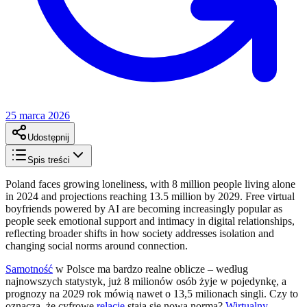
25 marca 2026
Udostępnij
Spis treści
Poland faces growing loneliness, with 8 million people living alone
in 2024 and projections reaching 13.5 million by 2029. Free virtual
boyfriends powered by AI are becoming increasingly popular as
people seek emotional support and intimacy in digital relationships,
reflecting broader shifts in how society addresses isolation and
changing social norms around connection.
Samotność
w Polsce ma bardzo realne oblicze – według
najnowszych statystyk, już 8 milionów osób żyje w pojedynkę, a
prognozy na 2029 rok mówią nawet o 13,5 milionach singli. Czy to
oznacza, że cyfrowe
relacje
stają się nową normą?
Wirtualny