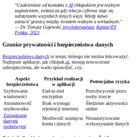
"Uzależnienie od kontaktu z
AI
chłopakiem jest realnym
zagrożeniem, zwłaszcza gdy relacja cyfrowa staje się
substytutem wszystkich innych więzi. Wtedy łatwo
zatracić granicę między światem realnym a wirtualnym."
— Dr. Tomasz Gajewski,
psychoterapeuta
,
Kantar/EY
Polska, 2023
Granice prywatności i bezpieczeństwa danych
Bezpieczeństwo danych
to temat, którego nie można lekceważyć.
Najlepsze aplikacje, jak chlopak.
ai
, stosują nowoczesne
zabezpieczenia, ale warto sprawdzić, czy:
Aspekt
Przykład realizacji
Potencjalne ryzyka
bezpieczeństwa
w aplikacji
Szyfrowanie
End-to-end
Przechwycenie przez
wiadomości
encryption
osoby trzecie
Anonimowość
Brak wymogu
Śledzenie aktywności
użytkownika
rejestracji imiennej
online
Zarządzanie
Możliwość usunięcia
Nieautoryzowane
danymi
konta i danych
wykorzystanie danych
osobowymi