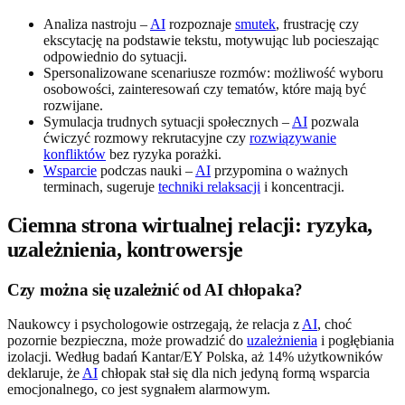
Analiza nastroju –
AI
rozpoznaje
smutek
, frustrację czy
ekscytację na podstawie tekstu, motywując lub pocieszając
odpowiednio do sytuacji.
Spersonalizowane scenariusze rozmów: możliwość wyboru
osobowości, zainteresowań czy tematów, które mają być
rozwijane.
Symulacja trudnych sytuacji społecznych –
AI
pozwala
ćwiczyć rozmowy rekrutacyjne czy
rozwiązywanie
konfliktów
bez ryzyka porażki.
Wsparcie
podczas nauki –
AI
przypomina o ważnych
terminach, sugeruje
techniki relaksacji
i koncentracji.
Ciemna strona wirtualnej relacji: ryzyka,
uzależnienia, kontrowersje
Czy można się uzależnić od AI chłopaka?
Naukowcy i psychologowie ostrzegają, że relacja z
AI
, choć
pozornie bezpieczna, może prowadzić do
uzależnienia
i pogłębiania
izolacji. Według badań Kantar/EY Polska, aż 14% użytkowników
deklaruje, że
AI
chłopak stał się dla nich jedyną formą wsparcia
emocjonalnego, co jest sygnałem alarmowym.