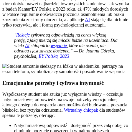
która dotyka nawet najbardziej towarzyskich studentów. Jak wynika
z badań Kantar/EY Polska z 2023 roku, aż 47% młodych dorosłych
w Polsce regularnie doświadcza poczucia osamotnienia lub braku
zrozumienia ze strony otoczenia, a aplikacje
AI
stają się dla nich nie
tylko rozrywką, ale i formą psychologicznej autoterapii.
"
Relacje
cyfrowe są odpowiedzią na coraz większą
presję, z jaką mierzą się młodzi ludzie na uczelniach. Dla
wielu
AI
chłopak to
wsparcie
, które nie ocenia, nie
odrzuca i jest zawsze dostępne." — Dr. Joanna Górska,
psycholożka,
EY Polska, 2023
Emocjonalne potrzeby i cyfrowa intymność
Współczesny student nie szuka już wyłącznie wiedzy – oczekuje
natychmiastowej odpowiedzi na swoje potrzeby emocjonalne,
łatwego dostępu do wsparcia oraz możliwości budowania poczucia
bliskości bez ryzyka odrzucenia.
Wirtualny chłopak
dla studentów
spełnia te potrzeby, oferując:
Natychmiastową odpowiedź i dostępność przez całą dobę, co
eliminuje poczucie opuszczenia w najtrudniejszych