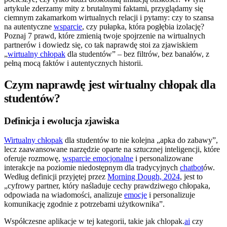
artykule zderzamy mity z brutalnymi faktami, przyglądamy się
ciemnym zakamarkom wirtualnych relacji i pytamy: czy to szansa
na autentyczne
wsparcie
, czy pułapka, która pogłębia izolację?
Poznaj 7 prawd, które zmienią twoje spojrzenie na wirtualnych
partnerów i dowiedz się, co tak naprawdę stoi za zjawiskiem
„
wirtualny chłopak
dla studentów” – bez filtrów, bez banałów, z
pełną mocą faktów i autentycznych historii.
Czym naprawdę jest wirtualny chłopak dla
studentów?
Definicja i ewolucja zjawiska
Wirtualny chłopak
dla studentów to nie kolejna „apka do zabawy”,
lecz zaawansowane narzędzie oparte na sztucznej inteligencji, które
oferuje rozmowę,
wsparcie emocjonalne
i personalizowane
interakcje na poziomie niedostępnym dla tradycyjnych
chatbot
ów.
Według definicji przyjętej przez
Morning Dough, 2024
, jest to
„cyfrowy partner, który naśladuje cechy prawdziwego chłopaka,
odpowiada na wiadomości, analizuje
emocje
i personalizuje
komunikację zgodnie z potrzebami użytkownika”.
Współczesne aplikacje w tej kategorii, takie jak chlopak.
ai
czy