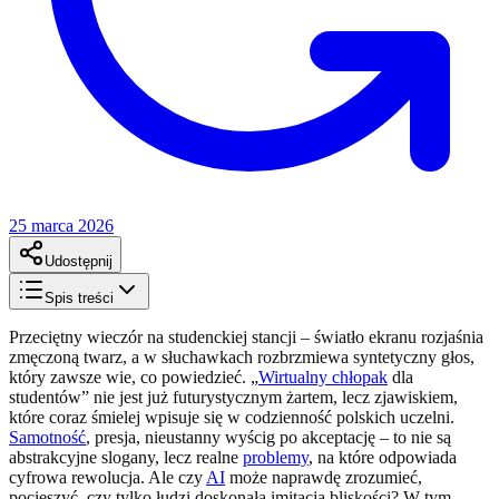
25 marca 2026
Udostępnij
Spis treści
Przeciętny wieczór na studenckiej stancji – światło ekranu rozjaśnia
zmęczoną twarz, a w słuchawkach rozbrzmiewa syntetyczny głos,
który zawsze wie, co powiedzieć. „
Wirtualny chłopak
dla
studentów” nie jest już futurystycznym żartem, lecz zjawiskiem,
które coraz śmielej wpisuje się w codzienność polskich uczelni.
Samotność
, presja, nieustanny wyścig po akceptację – to nie są
abstrakcyjne slogany, lecz realne
problemy
, na które odpowiada
cyfrowa rewolucja. Ale czy
AI
może naprawdę zrozumieć,
pocieszyć, czy tylko łudzi doskonałą imitacją bliskości? W tym