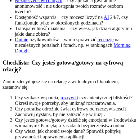
Bezpieczeństwo danych
– czy aplikacja gwarantuje
anonimowość i nie udostępnia twoich rozmów osobom
trzecim?
Dostępność wsparcia – czy możesz liczyć na
AI
24/7, czy
funkcjonuje tylko w określonych godzinach?
Transparentność działania – czy wiesz, jak działa algorytm i
jakie dane zbiera?
Opinie
użytkowników – warto sprawdzić
recenzje
na
niezależnych portalach i forach, np. w rankingach
Morning
Dough
.
Checklista: Czy jesteś gotowa/gotowy na cyfrową
relację?
Zanim zdecydujesz się na relację z wirtualnym chłopakiem,
zastanów się:
Czy szukasz wsparcia,
rozrywki
czy autentycznej bliskości?
Określ swoje potrzeby, aby uniknąć rozczarowania.
Czy potrafisz odróżnić świat cyfrowy od rzeczywistości?
Zachowuj dystans, by nie zatracić się w iluzji.
Czy jesteś gotowa/gotowy dzielić się emocjami w środowisku
wirtualnym? Pamiętaj o zasadach bezpieczeństwa online.
Czy wiesz, jak chronić swoje dane? Sprawdź politykę
prywatności i uprawnienia aplikacji.