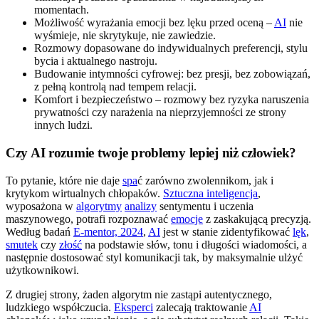
momentach.
Możliwość wyrażania emocji bez lęku przed oceną –
AI
nie
wyśmieje, nie skrytykuje, nie zawiedzie.
Rozmowy dopasowane do indywidualnych preferencji, stylu
bycia i aktualnego nastroju.
Budowanie intymności cyfrowej: bez presji, bez zobowiązań,
z pełną kontrolą nad tempem relacji.
Komfort i bezpieczeństwo – rozmowy bez ryzyka naruszenia
prywatności czy narażenia na nieprzyjemności ze strony
innych ludzi.
Czy AI rozumie twoje problemy lepiej niż człowiek?
To pytanie, które nie daje
spa
ć zarówno zwolennikom, jak i
krytykom wirtualnych chłopaków.
Sztuczna inteligencja
,
wyposażona w
algorytmy
analizy
sentymentu i uczenia
maszynowego, potrafi rozpoznawać
emocje
z zaskakującą precyzją.
Według badań
E-mentor, 2024
,
AI
jest w stanie zidentyfikować
lęk
,
smutek
czy
złość
na podstawie słów, tonu i długości wiadomości, a
następnie dostosować styl komunikacji tak, by maksymalnie ulżyć
użytkownikowi.
Z drugiej strony, żaden algorytm nie zastąpi autentycznego,
ludzkiego współczucia.
Eksperci
zalecają traktowanie
AI