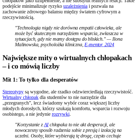
chłopaków jako uzupełnienie, a nie substytut realnych relacji. Takie
podejście minimalizuje ryzyko
uzależnienia
i pozwala na
zachowanie zdrowego balansu między światem cyfrowym a
rzeczywistością.
"Technologia nigdy nie dorówna empatii człowieka, ale
może być skutecznym narzędziem wsparcia, zwłaszcza w
sytuacjach, gdy nie mamy dostępu do bliskich." — Ilona
Malinowska, psycholożka kliniczna,
E-mentor, 2024
Największe mity o wirtualnych chłopakach
– i co mówią liczby
Mit 1: To tylko dla desperatów
Stereotypy
są wygodne, ale rzadko odzwierciedlają rzeczywistość.
Wirtualny chłopak
dla studentów to nie narzędzie dla
„przegranych”, lecz świadomy wybór coraz większej liczby
młodych dorosłych, którzy szukają komfortu, wsparcia i rozwoju
osobistego, a nie jedynie
rozrywki
.
"Korzystanie z
AI
chłopaka to nie akt desperacji, ale
nowoczesny sposób radzenia sobie z presją i izolacją na
uczelni. Osoby, które wybierają tę drogę, często cechuje