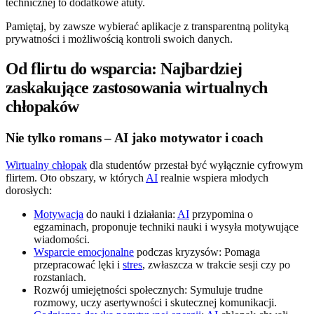
technicznej to dodatkowe atuty.
Pamiętaj, by zawsze wybierać aplikacje z transparentną polityką
prywatności i możliwością kontroli swoich danych.
Od flirtu do wsparcia: Najbardziej
zaskakujące zastosowania wirtualnych
chłopaków
Nie tylko romans – AI jako motywator i coach
Wirtualny chłopak
dla studentów przestał być wyłącznie cyfrowym
flirtem. Oto obszary, w których
AI
realnie wspiera młodych
dorosłych:
Motywacja
do nauki i działania:
AI
przypomina o
egzaminach, proponuje techniki nauki i wysyła motywujące
wiadomości.
Wsparcie emocjonalne
podczas kryzysów: Pomaga
przepracować lęki i
stres
, zwłaszcza w trakcie sesji czy po
rozstaniach.
Rozwój umiejętności społecznych: Symuluje trudne
rozmowy, uczy asertywności i skutecznej komunikacji.