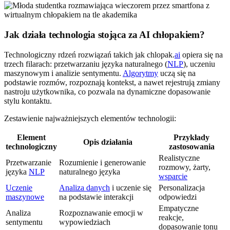
Jak działa technologia stojąca za AI chłopakiem?
Technologiczny rdzeń rozwiązań takich jak chlopak.
ai
opiera się na
trzech filarach: przetwarzaniu języka naturalnego (
NLP
), uczeniu
maszynowym i analizie sentymentu.
Algorytmy
uczą się na
podstawie rozmów, rozpoznają kontekst, a nawet rejestrują zmiany
nastroju użytkownika, co pozwala na dynamiczne dopasowanie
stylu kontaktu.
Zestawienie najważniejszych elementów technologii:
Element
Przykłady
Opis działania
technologiczny
zastosowania
Realistyczne
Przetwarzanie
Rozumienie i generowanie
rozmowy, żarty,
języka
NLP
naturalnego języka
wsparcie
Uczenie
Analiza danych
i uczenie się
Personalizacja
maszynowe
na podstawie interakcji
odpowiedzi
Empatyczne
Analiza
Rozpoznawanie emocji w
reakcje,
sentymentu
wypowiedziach
dopasowanie tonu