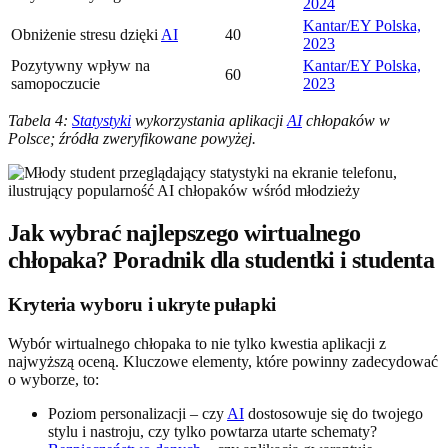
2024
Kantar/EY Polska,
Obniżenie stresu dzięki
AI
40
2023
Pozytywny wpływ na
Kantar/EY Polska,
60
samopoczucie
2023
Tabela 4:
Statystyki
wykorzystania aplikacji
AI
chłopaków w
Polsce; źródła zweryfikowane powyżej.
Jak wybrać najlepszego wirtualnego
chłopaka? Poradnik dla studentki i studenta
Kryteria wyboru i ukryte pułapki
Wybór wirtualnego chłopaka to nie tylko kwestia aplikacji z
najwyższą oceną. Kluczowe elementy, które powinny zadecydować
o wyborze, to:
Poziom personalizacji – czy
AI
dostosowuje się do twojego
stylu i nastroju, czy tylko powtarza utarte schematy?