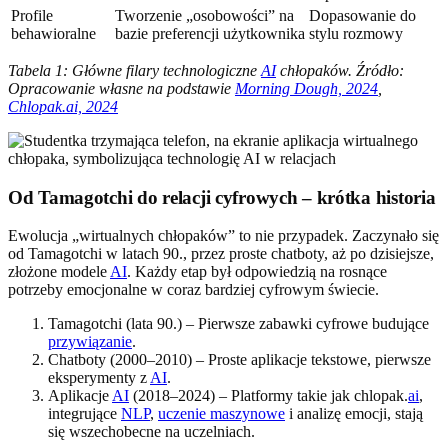
Profile
Tworzenie „osobowości” na
Dopasowanie do
behawioralne
bazie preferencji użytkownika
stylu rozmowy
Tabela 1: Główne filary technologiczne
AI
chłopaków. Źródło:
Opracowanie własne na podstawie
Morning Dough, 2024
,
Chlopak.ai, 2024
Od Tamagotchi do relacji cyfrowych – krótka historia
Ewolucja „wirtualnych chłopaków” to nie przypadek. Zaczynało się
od Tamagotchi w latach 90., przez proste chatboty, aż po dzisiejsze,
złożone modele
AI
. Każdy etap był odpowiedzią na rosnące
potrzeby emocjonalne w coraz bardziej cyfrowym świecie.
Tamagotchi (lata 90.) – Pierwsze zabawki cyfrowe budujące
przywiązanie
.
Chatboty (2000–2010) – Proste aplikacje tekstowe, pierwsze
eksperymenty z
AI
.
Aplikacje
AI
(2018–2024) – Platformy takie jak chlopak.
ai
,
integrujące
NLP
,
uczenie maszynowe
i analizę emocji, stają
się wszechobecne na uczelniach.