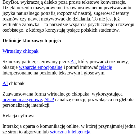
BoyBot, wykraczają daleko poza proste tekstowe konwersacje.
Dzięki uczeniu maszynowemu i zaawansowanemu przetwarzaniu
języka naturalnego potrafią rozpoznać nastrój, sugerować tematy
rozmów czy nawet motywować do działania. To nie jest już
wirtualna zabawka – to narzędzie wsparcia psychicznego i rozwoju
osobistego, z którego korzystają tysiące polskich studentów.
Definicje kluczowych pojęć:
Wirtualny chłopak
Sztuczny partner, sterowany przez
AI
, który prowadzi rozmowy,
okazuje
wsparcie emocjonalne
i potrafi imitować
relacje
interpersonalne na poziomie tekstowym i głosowym.
AI
chłopak
Zaawansowana forma wirtualnego chłopaka, wykorzystująca
uczenie maszynowe
,
NLP
i analizę emocji, pozwalająca na głęboką
personalizację interakcji.
Relacja cyfrowa
Interakcja oparta o komunikację online, w której przynajmniej jedna
ze stron to algorytm lub
sztuczna inteligencja
.