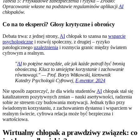
Tabela 5: Przykładowe zabezpieczenia i ryzyka – Źródło:
Opracowanie własne na podstawie regulaminów aplikacji
AI
chłopaków.
Co na to eksperci? Głosy krytyczne i obrońcy
Debata trwa: z jednej strony,
AI
chłopak to szansa na
wsparcie
psychologiczne
i rozwój społeczny, z drugiej – ryzyko
patologicznego
uzależnienia
i rozmycia granic między światem
cyfrowym a realnym.
"
AI
to potężne narzędzie, ale jak każde potrafi być bronią
obosieczną. Klucz to umiejętne korzystanie i zachowanie
równowagi." — Prof. Borys Witkowski, kierownik
Katedry Psychologii Cyfrowej,
E-mentor, 2024
Nie sposób zaprzeczyć, że dla wielu studentów
AI
chłopak stał się
katalizatorem pozytywnych zmian – nauki asertywności, radzenia
sobie ze stresem czy budowania motywacji. Jednak tylko przy
świadomym korzystaniu, z zachowaniem dystansu i wsparciem w
realnym świecie, cyfrowa relacja może być bezpieczna i
wartościowa.
Wirtualny chłopak a prawdziwy związek: co