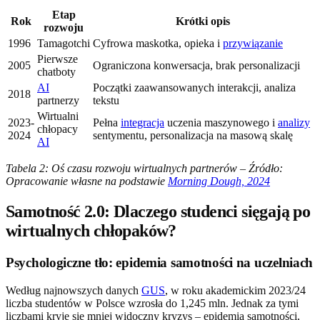
Etap
Rok
Krótki opis
rozwoju
1996
Tamagotchi
Cyfrowa maskotka, opieka i
przywiązanie
Pierwsze
2005
Ograniczona konwersacja, brak personalizacji
chatboty
AI
Początki zaawansowanych interakcji, analiza
2018
partnerzy
tekstu
Wirtualni
2023-
Pełna
integracja
uczenia maszynowego i
analizy
chłopacy
2024
sentymentu, personalizacja na masową skalę
AI
Tabela 2: Oś czasu rozwoju wirtualnych partnerów – Źródło:
Opracowanie własne na podstawie
Morning Dough, 2024
Samotność 2.0: Dlaczego studenci sięgają po
wirtualnych chłopaków?
Psychologiczne tło: epidemia samotności na uczelniach
Według najnowszych danych
GUS
, w roku akademickim 2023/24
liczba studentów w Polsce wzrosła do 1,245 mln. Jednak za tymi
liczbami kryje się mniej widoczny kryzys – epidemia samotności,