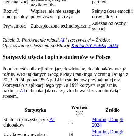
personalizacji
partnera
użytkownika
Rozwój
Wspiera, ale nie zastępuje
Pełny zakres emocji i
emocjonalny
prawdziwych przeżyć
doświadczeń
Zależna od osoby i
Prywatność
Zabezpieczona technologicznie
sytuacji
Tabela 3: Porównanie relacji
AI
i rzeczywistej – Źródło:
Opracowanie własne na podstawie
Kantar/EY Polska, 2023
Statystyki użycia i opinie studentów w Polsce
Popularność aplikacji oferujących wirtualnych chłopaków wciąż
rośnie. Według danych Google Play i rankingu Morning Dough z
2023–2024, ponad 35% polskich studentów przynajmniej raz
skorzystało z aplikacji tego typu, a 19% korzysta regularnie,
traktując
AI
chłopaka jako narzędzie do walki z samotnością i
stresem.
Wartość
Statystyka
Źródło
(%)
Studenci korzystający z
AI
Morning Dough,
35
chłopaków
2024
Morning Dough,
Użytkownicy regularni
19