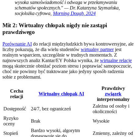
wysoka samoświadomość i odwaga w przełamywaniu
schematów społecznych." — Dr. Katarzyna Szymańska,
socjolożka cyfrowa,
Morning Dough, 2024
Mit 2: Wirtualny chłopak nigdy nie zastąpi
prawdziwego
Porównanie AI
do relacji międzyludzkich bywa kontrowersyjne, ale
liczby pokazują, że dla wielu studentów
wirtualny partner
jest
realnym wsparciem, szczególnie w trudnych momentach. Z
najnowszych analiz Kantar/EY Polska wynika, że
wirtualne relacje
mogą skutecznie obniżać poziom stresu i poprawiać samopoczucie,
choć nie powinny być traktowane jako jedyny sposób radzenia
sobie z problemami.
Prawdziwy
Cecha
Wirtualny chłopak
AI
związek
relacji
interpersonalny
Zależna od osoby i
Dostępność
24/7, bez ograniczeń
okoliczności
Ryzyko
Brak
Wysokie
oceny
Bardzo wysoki, algorytm
Stopień
Zmienny, zależny od
dopasowuje się do