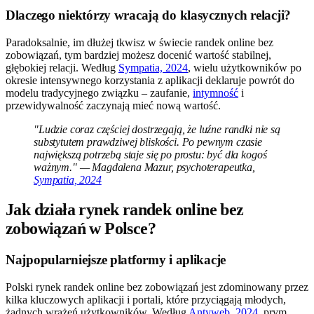
Dlaczego niektórzy wracają do klasycznych relacji?
Paradoksalnie, im dłużej tkwisz w świecie randek online bez
zobowiązań, tym bardziej możesz docenić wartość stabilnej,
głębokiej relacji. Według
Sympatia, 2024
, wielu użytkowników po
okresie intensywnego korzystania z aplikacji deklaruje powrót do
modelu tradycyjnego związku – zaufanie,
intymność
i
przewidywalność zaczynają mieć nową wartość.
"Ludzie coraz częściej dostrzegają, że luźne randki nie są
substytutem prawdziwej bliskości. Po pewnym czasie
największą potrzebą staje się po prostu: być dla kogoś
ważnym." — Magdalena Mazur, psychoterapeutka,
Sympatia, 2024
Jak działa rynek randek online bez
zobowiązań w Polsce?
Najpopularniejsze platformy i aplikacje
Polski rynek randek online bez zobowiązań jest zdominowany przez
kilka kluczowych aplikacji i portali, które przyciągają młodych,
żądnych wrażeń użytkowników. Według
Antyweb, 2024
, prym