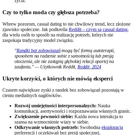
życia.
Czy to tylko moda czy głębsza potrzeba?
Wbrew pozorom, casual dating to nie chwilowy trend, lecz złożone
zjawisko społeczne. Jak podkreśla
Reddit – czym są casual dating
,
dla wielu osób to sposób na realizację potrzeb, których nie
zaspokaja tradycyjny model związku.
"
Randki bez zobowiązań
mogą być formą autoterapii,
sposobem na radzenie sobie z samotnością lub presją
otoczenia, ale nie zastąpią głębokiej relacji opartej na
zaufaniu." — Użytkownik Reddit,
Reddit, 2024
Ukryte korzyści, o których nie mówią eksperci
Czasem największe zyski z randek bez zobowiązań pozostają w
cieniu medialnych nagłówków.
Rozwój umiejętności interpersonalnych:
Nauka
komunikacji, asertywności i rozpoznawania własnych granic.
Zwiększenie pewności siebie:
Każda nowa interakcja to
szansa na wzmocnienie wiary w siebie.
Odkrywanie własnych potrzeb:
Swobodna
eksploracja
preferencji i oczekiwań bez presji społecznej.