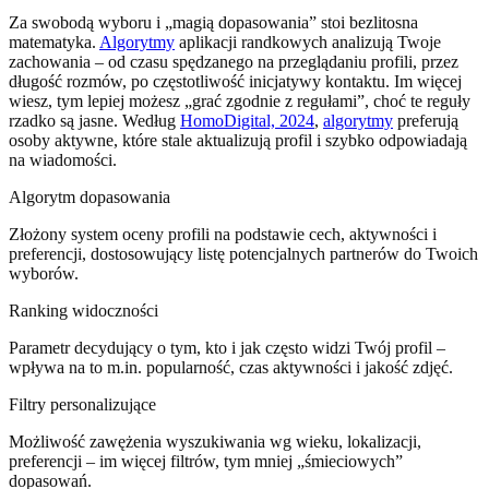
Za swobodą wyboru i „magią dopasowania” stoi bezlitosna
matematyka.
Algorytmy
aplikacji randkowych analizują Twoje
zachowania – od czasu spędzanego na przeglądaniu profili, przez
długość rozmów, po częstotliwość inicjatywy kontaktu. Im więcej
wiesz, tym lepiej możesz „grać zgodnie z regułami”, choć te reguły
rzadko są jasne. Według
HomoDigital, 2024
,
algorytmy
preferują
osoby aktywne, które stale aktualizują profil i szybko odpowiadają
na wiadomości.
Algorytm dopasowania
Złożony system oceny profili na podstawie cech, aktywności i
preferencji, dostosowujący listę potencjalnych partnerów do Twoich
wyborów.
Ranking widoczności
Parametr decydujący o tym, kto i jak często widzi Twój profil –
wpływa na to m.in. popularność, czas aktywności i jakość zdjęć.
Filtry personalizujące
Możliwość zawężenia wyszukiwania wg wieku, lokalizacji,
preferencji – im więcej filtrów, tym mniej „śmieciowych”
dopasowań.