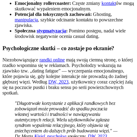
Emocjonalny rollercoaster:
Częste zmiany
kontakt
ów mogą
skutkować wypaleniem emocjonalnym.
Potencjał dla toksycznych zachowań:
Ghosting,
manipulacja
, szybkie odcinanie kontaktu to powszechne
zjawiska.
Społeczna
stygmatyzacja
:
Pomimo postępu, nadal wiele
środowisk negatywnie ocenia casual dating.
Psychologiczne skutki – co zostaje po ekranie?
Niezobowiązujące
randki online
mają swoją ciemną stronę, o której
rzadko wspomina się w reklamach. Psycholodzy wskazują na
zjawisko tzw. „dating fatigue” — wyczerpania emocjonalnego,
które pojawia się, gdy kolejne interakcje nie prowadzą do żadnej
głębszej więzi. Według
DW, 2023
, użytkownicy coraz częściej żalą
się na poczucie pustki i braku sensu po serii powierzchownych
spotkań.
"Długotrwałe korzystanie z aplikacji randkowych bez
zobowiązań może prowadzić do spadku poczucia
własnej wartości i trudności w nawiązywaniu
autentycznych relacji. Wielu użytkowników zgłasza
syndrom wypalenia relacyjnego, który objawia się
zniechęceniem do dalszych prób budowania więzi." —
Dr Marta
Kisiel
,
psycholog
społeczny,
DW, 2023