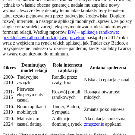
jednak to właśnie obecna generacja nadała mu zupełnie nowy
wymiar. Jeszcze dwie dekady temu takie kontakty były tematem
tabu, często piętnowanym przez tradycyjne środowiska. Dopiero
rozwój internetu, a następnie aplikacji mobilnych, sprawił, że polscy
single coraz śmielej zaczęli eksperymentować z niestandardowymi
formami relacji. Według raportów
DW – aplikacje randkowe:
przekleństwo albo dobrodziejstwo
,
przełom
nastąpił po 2012 roku
wraz z wejściem na rynek takich aplikacji jak Tinder czy Badoo, a
przyśpieszenie nadeszło w okresie pandemii, kiedy kontakty twarzą
w twarz ograniczono do minimum.
Dominujący
Rola internetu
Okres
Zmiana społeczna
model relacji
i aplikacji
2000-
Tradycyjne
Randki przez
Niska akceptacja casual
2010
związki
czaty, fora
Pierwsze
2011-
Rozwój portali
Rosnąca otwartość
eksperymenty
2015
randkowych
młodych
casual
2016-
Boom aplikacji
Tinder, Badoo,
Zmiana pokoleniowa
2019
mobilnych
Sympatia
2020-
Mainstream
Aplikacje
Akceptacja społeczna,
2024
casual dating
dominują rynek
zmęczenie
appkami