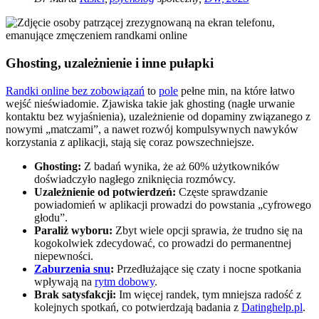
Ghosting, uzależnienie i inne pułapki
Randki online bez zobowiązań
to
pole
pełne min, na które łatwo
wejść nieświadomie. Zjawiska takie jak ghosting (nagłe urwanie
kontaktu bez wyjaśnienia), uzależnienie od dopaminy związanego z
nowymi „matczami”, a nawet rozwój kompulsywnych nawyków
korzystania z aplikacji, stają się coraz powszechniejsze.
Ghosting:
Z badań wynika, że aż 60% użytkowników
doświadczyło nagłego zniknięcia rozmówcy.
Uzależnienie od potwierdzeń:
Częste sprawdzanie
powiadomień w aplikacji prowadzi do powstania „cyfrowego
głodu”.
Paraliż wyboru:
Zbyt wiele opcji sprawia, że trudno się na
kogokolwiek zdecydować, co prowadzi do permanentnej
niepewności.
Zaburzenia snu
:
Przedłużające się czaty i nocne spotkania
wpływają na
rytm dobowy
.
Brak satysfakcji:
Im więcej randek, tym mniejsza radość z
kolejnych spotkań, co potwierdzają badania z
Datinghelp.pl
.