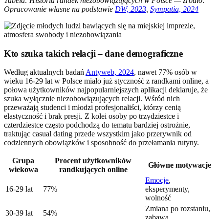
Tabela: Historia randek niezobowiązujących w Polsce — źródło:
Opracowanie własne na podstawie
DW, 2023
,
Sympatia, 2024
Kto szuka takich relacji – dane demograficzne
Według aktualnych badań
Antyweb, 2024
, nawet 77% osób w
wieku 16-29 lat w Polsce miało już styczność z randkami online, a
połowa użytkowników najpopularniejszych aplikacji deklaruje, że
szuka wyłącznie niezobowiązujących relacji. Wśród nich
przeważają studenci i młodzi profesjonaliści, którzy cenią
elastyczność i brak presji. Z kolei osoby po trzydziestce i
czterdziestce często podchodzą do tematu bardziej ostrożnie,
traktując casual dating przede wszystkim jako przerywnik od
codziennych obowiązków i sposobność do przełamania rutyny.
Grupa
Procent użytkowników
Główne motywacje
wiekowa
randkujących online
Emocje
,
16-29 lat
77%
eksperymenty,
wolność
Zmiana po rozstaniu,
30-39 lat
54%
zabawa