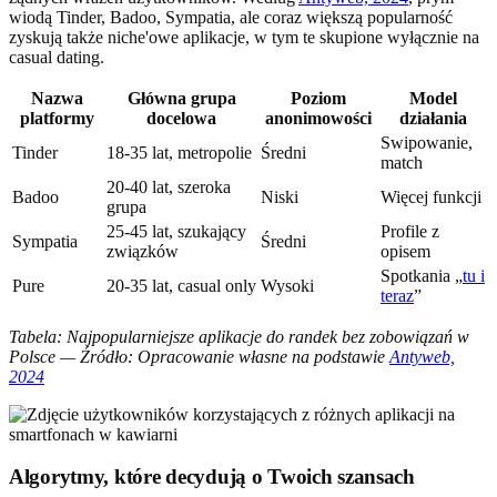
wiodą Tinder, Badoo, Sympatia, ale coraz większą popularność
zyskują także niche'owe aplikacje, w tym te skupione wyłącznie na
casual dating.
Nazwa
Główna grupa
Poziom
Model
platformy
docelowa
anonimowości
działania
Swipowanie,
Tinder
18-35 lat, metropolie
Średni
match
20-40 lat, szeroka
Badoo
Niski
Więcej funkcji
grupa
25-45 lat, szukający
Profile z
Sympatia
Średni
związków
opisem
Spotkania „
tu i
Pure
20-35 lat, casual only
Wysoki
teraz
”
Tabela: Najpopularniejsze aplikacje do randek bez zobowiązań w
Polsce — Źródło: Opracowanie własne na podstawie
Antyweb,
2024
Algorytmy, które decydują o Twoich szansach