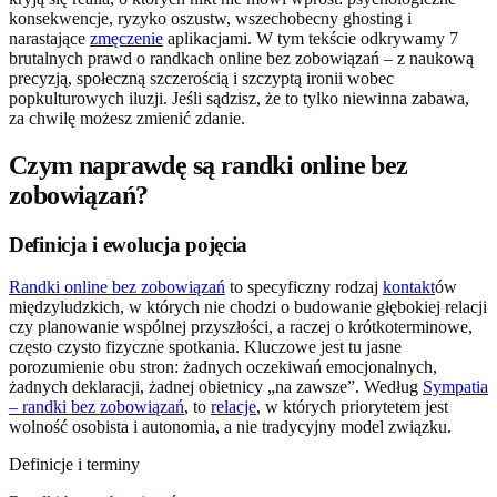
konsekwencje, ryzyko oszustw, wszechobecny ghosting i
narastające
zmęczenie
aplikacjami. W tym tekście odkrywamy 7
brutalnych prawd o randkach online bez zobowiązań – z naukową
precyzją, społeczną szczerością i szczyptą ironii wobec
popkulturowych iluzji. Jeśli sądzisz, że to tylko niewinna zabawa,
za chwilę możesz zmienić zdanie.
Czym naprawdę są randki online bez
zobowiązań?
Definicja i ewolucja pojęcia
Randki online bez zobowiązań
to specyficzny rodzaj
kontakt
ów
międzyludzkich, w których nie chodzi o budowanie głębokiej relacji
czy planowanie wspólnej przyszłości, a raczej o krótkoterminowe,
często czysto fizyczne spotkania. Kluczowe jest tu jasne
porozumienie obu stron: żadnych oczekiwań emocjonalnych,
żadnych deklaracji, żadnej obietnicy „na zawsze”. Według
Sympatia
– randki bez zobowiązań
, to
relacje
, w których priorytetem jest
wolność osobista i autonomia, a nie tradycyjny model związku.
Definicje i terminy