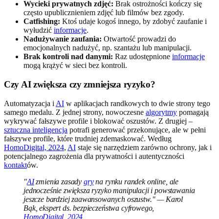
Wycieki prywatnych zdjęć:
Brak ostrożności kończy się
często upublicznieniem zdjęć lub filmów bez zgody.
Catfishing:
Ktoś udaje kogoś innego, by zdobyć zaufanie i
wyłudzić
informacje
.
Nadużywanie zaufania:
Otwartość prowadzi do
emocjonalnych nadużyć, np. szantażu lub manipulacji.
Brak kontroli nad danymi:
Raz udostępnione
informacje
mogą krążyć w sieci bez kontroli.
Czy AI zwiększa czy zmniejsza ryzyko?
Automatyzacja i
AI
w aplikacjach randkowych to dwie strony tego
samego medalu. Z jednej strony, nowoczesne
algorytmy
pomagają
wykrywać fałszywe profile i blokować oszustów. Z drugiej –
sztuczna inteligencja
potrafi generować przekonujące, ale w pełni
fałszywe profile, które trudniej zdemaskować. Według
HomoDigital, 2024
,
AI
staje się narzędziem zarówno ochrony, jak i
potencjalnego zagrożenia dla prywatności i autentyczności
kontakt
ów.
"
AI
zmienia zasady
gry
na rynku randek online, ale
jednocześnie zwiększa ryzyko manipulacji i powstawania
jeszcze bardziej zaawansowanych oszustw." — Karol
Bąk, ekspert ds. bezpieczeństwa cyfrowego,
HomoDigital, 2024