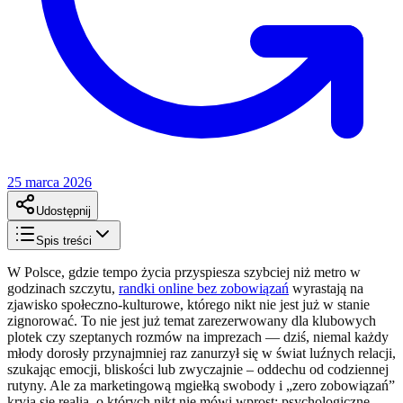
25 marca 2026
Udostępnij
Spis treści
W Polsce, gdzie tempo życia przyspiesza szybciej niż metro w
godzinach szczytu,
randki online bez zobowiązań
wyrastają na
zjawisko społeczno-kulturowe, którego nikt nie jest już w stanie
zignorować. To nie jest już temat zarezerwowany dla klubowych
plotek czy szeptanych rozmów na imprezach — dziś, niemal każdy
młody dorosły przynajmniej raz zanurzył się w świat luźnych relacji,
szukając emocji, bliskości lub zwyczajnie – oddechu od codziennej
rutyny. Ale za marketingową mgiełką swobody i „zero zobowiązań”
kryją się realia, o których nikt nie mówi wprost: psychologiczne