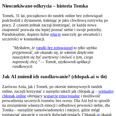
Nieoczekiwane odkrycia – historia Tomka
Tomek, 31 lat, początkowo do randek online bez zobowiązań
podchodził z dystansem, traktując je jako chwilową rozrywkę po
pracy. Z czasem jednak zaczął dostrzegać, że każda nowa
znajomość pozwala mu lepiej poznać siebie i swoje potrzeby.
Paradoksalnie, dopiero luźne
relacje
nauczyły go otwartości i
szczerości w komunikacji.
"Myślałem, że
randki bez zobowiązań
to tylko szybka
przyjemność, ale okazało się, że właśnie dzięki nim
nauczyłem się być asertywny i mówić o tym, czego
naprawdę chcę." — Tomek, użytkownik aplikacji
randkowych
Jak AI zmienił ich randkowanie? (chlopak.ai w tle)
Zarówno Ania, jak i Tomek, po okresie intensywnych randek
online, zaczęli korzystać z narzędzi takich jak chlopak.
ai
–
wirtualny
chłopak online
oferujący
wsparcie emocjonalne
i możliwość
prowadzenia szczerych rozmów bez oceny. Dla Ani był to sposób
na zrozumienie własnych emocji i odbudowę pewności siebie, dla
Tomka – narzędzie samoświadomości i miejsce, gdzie mógł
rozmawiać otwarcie o swoich doświadczeniach. Chlopak.
ai
okazał