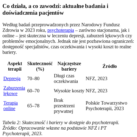
Co działa, a co zawodzi: aktualne badania i
doświadczenia pacjentów
Według badań przeprowadzonych przez Narodowy Fundusz
Zdrowia w 2023 roku,
psychoterapia
– zarówno stacjonarna, jak i
online – jest skuteczna w leczeniu depresji, zaburzeń lękowych czy
problemów emocjonalnych. Jednak nie jest pozbawiona ograniczeń:
dostępność specjalistów, czas oczekiwania i wysoki koszt to realne
bariery.
Aspekt
Skuteczność
Najczęstsze
Źródło
terapii
(%)
bariery
Długi czas
Depresja
70–80
NFZ, 2023
oczekiwania
Zaburzenia
60–70
Wysokie koszty
NFZ, 2023
lękowe
Brak
Terapia
Polskie Towarzystwo
65–78
przestrzeni
online
Psychoterapii, 2023
prywatnej
Tabela 2: Skuteczność i bariery w dostępie do psychoterapii.
Źródło: Opracowanie własne na podstawie NFZ i PT
Psychoterapii, 2023.