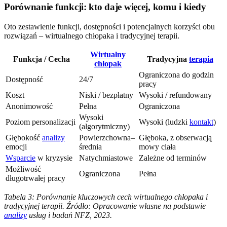
Porównanie funkcji: kto daje więcej, komu i kiedy
Oto zestawienie funkcji, dostępności i potencjalnych korzyści obu
rozwiązań – wirtualnego chłopaka i tradycyjnej terapii.
Wirtualny
Funkcja / Cecha
Tradycyjna
terapia
chłopak
Ograniczona do godzin
Dostępność
24/7
pracy
Koszt
Niski / bezpłatny
Wysoki / refundowany
Anonimowość
Pełna
Ograniczona
Wysoki
Poziom personalizacji
Wysoki (ludzki
kontakt
)
(algorytmiczny)
Głębokość
analizy
Powierzchowna–
Głęboka, z obserwacją
emocji
średnia
mowy ciała
Wsparcie
w kryzysie
Natychmiastowe
Zależne od terminów
Możliwość
Ograniczona
Pełna
długotrwałej pracy
Tabela 3: Porównanie kluczowych cech wirtualnego chłopaka i
tradycyjnej terapii. Źródło: Opracowanie własne na podstawie
analizy
usług i badań NFZ, 2023.