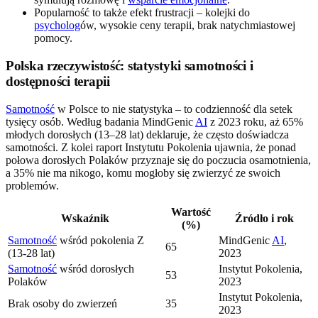
Popularność to także efekt frustracji – kolejki do
psycholog
ów, wysokie ceny terapii, brak natychmiastowej
pomocy.
Polska rzeczywistość: statystyki samotności i
dostępności terapii
Samotność
w Polsce to nie statystyka – to codzienność dla setek
tysięcy osób. Według badania MindGenic
AI
z 2023 roku, aż 65%
młodych dorosłych (13–28 lat) deklaruje, że często doświadcza
samotności. Z kolei raport Instytutu Pokolenia ujawnia, że ponad
połowa dorosłych Polaków przyznaje się do poczucia osamotnienia,
a 35% nie ma nikogo, komu mogłoby się zwierzyć ze swoich
problemów.
Wartość
Wskaźnik
Źródło i rok
(%)
Samotność
wśród pokolenia Z
MindGenic
AI
,
65
(13-28 lat)
2023
Samotność
wśród dorosłych
Instytut Pokolenia,
53
Polaków
2023
Instytut Pokolenia,
Brak osoby do zwierzeń
35
2023