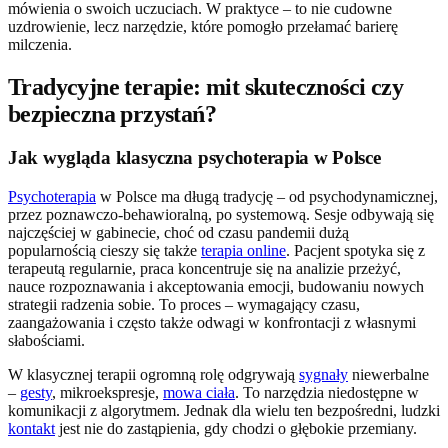
mówienia o swoich uczuciach. W praktyce – to nie cudowne
uzdrowienie, lecz narzędzie, które pomogło przełamać barierę
milczenia.
Tradycyjne terapie: mit skuteczności czy
bezpieczna przystań?
Jak wygląda klasyczna psychoterapia w Polsce
Psychoterapia
w Polsce ma długą tradycję – od psychodynamicznej,
przez poznawczo-behawioralną, po systemową. Sesje odbywają się
najczęściej w gabinecie, choć od czasu pandemii dużą
popularnością cieszy się także
terapia online
. Pacjent spotyka się z
terapeutą regularnie, praca koncentruje się na analizie przeżyć,
nauce rozpoznawania i akceptowania emocji, budowaniu nowych
strategii radzenia sobie. To proces – wymagający czasu,
zaangażowania i często także odwagi w konfrontacji z własnymi
słabościami.
W klasycznej terapii ogromną rolę odgrywają
sygnały
niewerbalne
–
gesty
, mikroekspresje,
mowa ciała
. To narzędzia niedostępne w
komunikacji z algorytmem. Jednak dla wielu ten bezpośredni, ludzki
kontakt
jest nie do zastąpienia, gdy chodzi o głębokie przemiany.