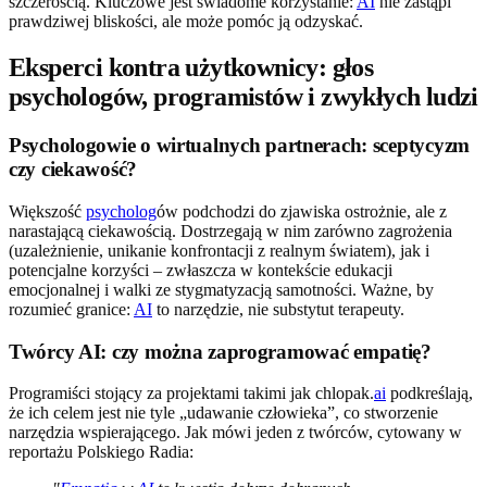
szczerością. Kluczowe jest świadome korzystanie:
AI
nie zastąpi
prawdziwej bliskości, ale może pomóc ją odzyskać.
Eksperci kontra użytkownicy: głos
psychologów, programistów i zwykłych ludzi
Psychologowie o wirtualnych partnerach: sceptycyzm
czy ciekawość?
Większość
psycholog
ów podchodzi do zjawiska ostrożnie, ale z
narastającą ciekawością. Dostrzegają w nim zarówno zagrożenia
(uzależnienie, unikanie konfrontacji z realnym światem), jak i
potencjalne korzyści – zwłaszcza w kontekście edukacji
emocjonalnej i walki ze stygmatyzacją samotności. Ważne, by
rozumieć granice:
AI
to narzędzie, nie substytut terapeuty.
Twórcy AI: czy można zaprogramować empatię?
Programiści stojący za projektami takimi jak chlopak.
ai
podkreślają,
że ich celem jest nie tyle „udawanie człowieka”, co stworzenie
narzędzia wspierającego. Jak mówi jeden z twórców, cytowany w
reportażu Polskiego Radia: