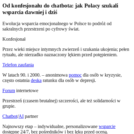
Od konfesjonału do chatbota: jak Polacy szukali
wsparcia dawniej i dziś
Ewolucja wsparcia emocjonalnego w Polsce to podróż od
sakralnych przestrzeni po cyfrowy świat.
Konfesjonał
Przez wieki miejsce intymnych zwierzeń i szukania ukojenia; pełen
rytuału, ale nierzadko naznaczony lękiem przed potępieniem.
Telefon zaufania
W latach 90. i 2000. – anonimowa
pomoc
dla osób w kryzysie,
często ostatnia
deska
ratunku dla osób w depresji.
Forum
internetowe
Przestrzeń (czasem brutalnej) szczerości, ale też solidarności w
grupie.
Chatbot
/
AI
partner
Najnowszy etap – indywidualne, personalizowane
wsparcie
dostępne 24/7, bez pośredników i bez lęku przed oceną.