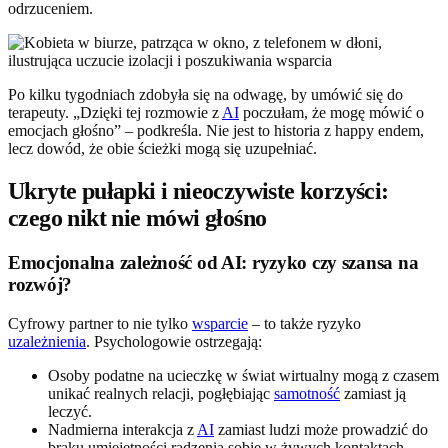
odrzuceniem.
Po kilku tygodniach zdobyła się na odwagę, by umówić się do
terapeuty. „Dzięki tej rozmowie z
AI
poczułam, że mogę mówić o
emocjach głośno” – podkreśla. Nie jest to historia z happy endem,
lecz dowód, że obie ścieżki mogą się uzupełniać.
Ukryte pułapki i nieoczywiste korzyści:
czego nikt nie mówi głośno
Emocjonalna zależność od AI: ryzyko czy szansa na
rozwój?
Cyfrowy partner to nie tylko
wsparcie
– to także ryzyko
uzależnienia
. Psychologowie ostrzegają:
Osoby podatne na ucieczkę w świat wirtualny mogą z czasem
unikać realnych relacji, pogłębiając
samotność
zamiast ją
leczyć.
Nadmierna interakcja z
AI
zamiast ludzi może prowadzić do
braku umiejętności radzenia sobie w żywych kontaktach