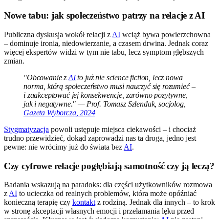
Nowe tabu: jak społeczeństwo patrzy na relacje z AI
Publiczna dyskusja wokół relacji z
AI
wciąż bywa powierzchowna
– dominuje ironia, niedowierzanie, a czasem drwina. Jednak coraz
więcej ekspertów widzi w tym nie tabu, lecz symptom głębszych
zmian.
"Obcowanie z
AI
to już nie science fiction, lecz nowa
norma, którą społeczeństwo musi nauczyć się rozumieć –
i zaakceptować jej konsekwencje, zarówno pozytywne,
jak i negatywne." — Prof. Tomasz Szlendak, socjolog,
Gazeta Wyborcza, 2024
Stygmatyzacja
powoli ustępuje miejsca ciekawości – i chociaż
trudno przewidzieć, dokąd zaprowadzi nas ta droga, jedno jest
pewne: nie wrócimy już do świata bez
AI
.
Czy cyfrowe relacje pogłębiają samotność czy ją leczą?
Badania wskazują na paradoks: dla części użytkowników rozmowa
z
AI
to ucieczka od realnych problemów, która może opóźniać
konieczną terapię czy
kontakt
z rodziną. Jednak dla innych – to krok
w stronę akceptacji własnych emocji i przełamania lęku przed