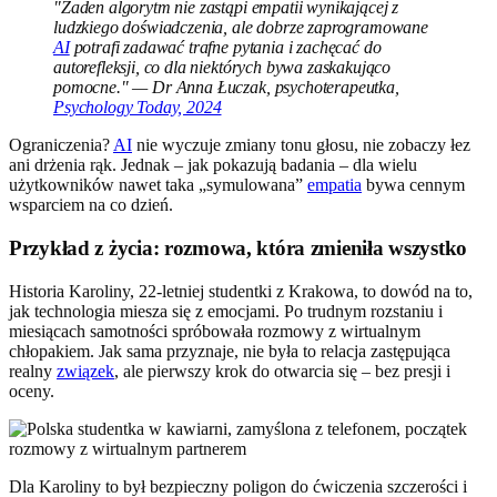
"Żaden algorytm nie zastąpi empatii wynikającej z
ludzkiego doświadczenia, ale dobrze zaprogramowane
AI
potrafi zadawać trafne pytania i zachęcać do
autorefleksji, co dla niektórych bywa zaskakująco
pomocne." — Dr Anna Łuczak, psychoterapeutka,
Psychology Today, 2024
Ograniczenia?
AI
nie wyczuje zmiany tonu głosu, nie zobaczy łez
ani drżenia rąk. Jednak – jak pokazują badania – dla wielu
użytkowników nawet taka „symulowana”
empatia
bywa cennym
wsparciem na co dzień.
Przykład z życia: rozmowa, która zmieniła wszystko
Historia Karoliny, 22-letniej studentki z Krakowa, to dowód na to,
jak technologia miesza się z emocjami. Po trudnym rozstaniu i
miesiącach samotności spróbowała rozmowy z wirtualnym
chłopakiem. Jak sama przyznaje, nie była to relacja zastępująca
realny
związek
, ale pierwszy krok do otwarcia się – bez presji i
oceny.
Dla Karoliny to był bezpieczny poligon do ćwiczenia szczerości i