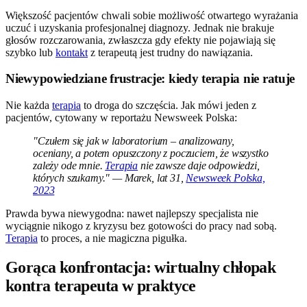
Większość pacjentów chwali sobie możliwość otwartego wyrażania
uczuć i uzyskania profesjonalnej diagnozy. Jednak nie brakuje
głosów rozczarowania, zwłaszcza gdy efekty nie pojawiają się
szybko lub
kontakt
z terapeutą jest trudny do nawiązania.
Niewypowiedziane frustracje: kiedy terapia nie ratuje
Nie każda
terapia
to droga do szczęścia. Jak mówi jeden z
pacjentów, cytowany w reportażu Newsweek Polska:
"Czułem się jak w laboratorium – analizowany,
oceniany, a potem opuszczony z poczuciem, że wszystko
zależy ode mnie.
Terapia
nie zawsze daje odpowiedzi,
których szukamy." — Marek, lat 31,
Newsweek Polska,
2023
Prawda bywa niewygodna: nawet najlepszy specjalista nie
wyciągnie nikogo z kryzysu bez gotowości do pracy nad sobą.
Terapia
to proces, a nie magiczna pigułka.
Gorąca konfrontacja: wirtualny chłopak
kontra terapeuta w praktyce