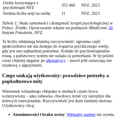
Osoby korzystające z
355 460
NFZ, 2023
psychoterapii NFZ
Średnia liczba sesji na osobę
11
NFZ, 2023
Tabela 1: Skala samotności i dostępność terapii psychologicznej w
Polsce. Źródło: Opracowanie własne na podstawie MindGenic
AI
,
Instytut Pokolenia, NFZ.
Te liczby odsłaniają brutalną rzeczywistość: ogromna część
społeczeństwa nie ma dostępu do wsparcia psychicznego wtedy,
gdy jest ono najbardziej potrzebne. Kolejki do psychoterapeutów
rosną, a państwowy system nie nadąża za potrzebami. W tej próżni
coraz chętniej sięgamy po
alternatywy
– nawet jeśli oznaczają one
rozmowę z algorytmem.
Czego szukają użytkownicy: prawdziwe potrzeby a
popkulturowe mity
Wizerunek wirtualnego chłopaka w mediach często bywa
wykrzywiony – jako zabawka, chwilowy trend czy narzędzie dla
leniwych emocjonalnie. Rzeczywistość jest dużo bardziej złożona.
Użytkownicy chcą:
Anonimowości i braku oceny
:
Wirtualny partner
nie ocenia,