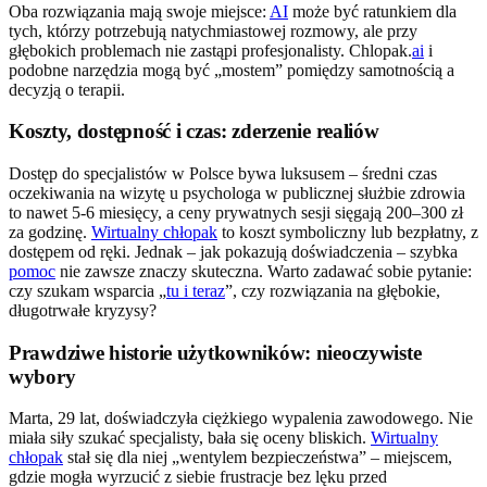
Oba rozwiązania mają swoje miejsce:
AI
może być ratunkiem dla
tych, którzy potrzebują natychmiastowej rozmowy, ale przy
głębokich problemach nie zastąpi profesjonalisty. Chlopak.
ai
i
podobne narzędzia mogą być „mostem” pomiędzy samotnością a
decyzją o terapii.
Koszty, dostępność i czas: zderzenie realiów
Dostęp do specjalistów w Polsce bywa luksusem – średni czas
oczekiwania na wizytę u psychologa w publicznej służbie zdrowia
to nawet 5-6 miesięcy, a ceny prywatnych sesji sięgają 200–300 zł
za godzinę.
Wirtualny chłopak
to koszt symboliczny lub bezpłatny, z
dostępem od ręki. Jednak – jak pokazują doświadczenia – szybka
pomoc
nie zawsze znaczy skuteczna. Warto zadawać sobie pytanie:
czy szukam wsparcia „
tu i teraz
”, czy rozwiązania na głębokie,
długotrwałe kryzysy?
Prawdziwe historie użytkowników: nieoczywiste
wybory
Marta, 29 lat, doświadczyła ciężkiego wypalenia zawodowego. Nie
miała siły szukać specjalisty, bała się oceny bliskich.
Wirtualny
chłopak
stał się dla niej „wentylem bezpieczeństwa” – miejscem,
gdzie mogła wyrzucić z siebie frustracje bez lęku przed