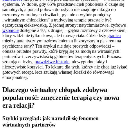
epidemia. W dobie, gdy 65% przedstawicieli pokolenia Z czuje się
samotnych, a ponad połowa dorosłych nie znajduje nikogo do
rozmowy w trudnych chwilach, pytanie o wybór pomiędzy
„wirtualnym chłopakiem” a tradycyjną terapią przestaje być
egzotyczną ciekawostką. Z jednej strony: natychmiastowe, cyfrowe
wsparcie
dostępne 24/7, z drugiej – głębia rozmowy z człowiekiem,
który widzi nie tylko słowa, ale i mowę ciała. Gdzie leży
granica
między autentycznym uzdrowieniem a iluzorycznym plastrem na
psychiczne rany? Ten artykuł nie daje prostych odpowiedzi –
obnaża brutalne prawdy, które kryją się za modą na wirtualnych
partnerów i rzeczywistością gabinetów terapeutycznych. Poznasz
szokujące liczby,
prawdziwe historie
, niewygodne fakty i
nieoczywiste korzyści. To lektura dla tych, którzy nie chcą już łykać
gotowych recept, lecz szukają własnej ścieżki do równowagi
emocjonalnej.
Dlaczego wirtualny chłopak zdobywa
popularność: zmęczenie terapią czy nowa
era relacji?
Szybki przegląd: jak narodził się fenomen
wirtualnych partnerów