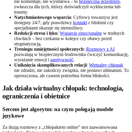
nie komentuje, nie wyśmiewa – to
bezpieczna przestrzeń
,
zwłaszcza dla tych, którzy doświadczyli wykluczenia lub
traumy.
Natychmiastowego wsparcia
: Cyfrowy towarzysz jest
dostępny 24/7, gdy prawdziwy
kontakt
z bliskimi czy
specjalistami okazuje się niemożliwy.
Redukcji stresu i lęku
:
Wsparcie emocjonalne
w trudnych
chwilach – bez czekania w kolejce czy obawy przed
stygmatyzacją.
Treningu umiejętności społecznych
:
Rozmowy z AI
pozwalają w bezpiecznym środowisku ćwiczyć komunikację,
wyrażanie emocji i
asertywność
.
Uniknięcia skomplikowanych relacji
:
Wirtualny chłopak
nie zdradzi, nie zakończy związku, nie postawi ultimatum. To
uproszczona, ale czasem potrzebna forma bliskości.
Jak działa wirtualny chłopak: technologia,
ograniczenia i obietnice
Sercem jest algorytm: na czym polegają modele
językowe
Za iluzją rozmowy z „chłopakiem online” stoi zaawansowana