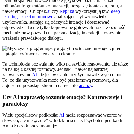
technologia. Najnowsze modele językowe bazują na setkach
milionów fragmentów konwersacji, ucząc się kontekstu, tonu, a
nawet emocji. Chlopak.
ai
czy
Replika
wykorzystują tzw.
deep
learning
–
sieci neuronowe
analizujące styl wypowiedzi
użytkownika, starając się odczytać intencje i dostosować
odpowiedzi. To nie tylko kopiowanie gotowych fraz – złożoność
mechanizmów pozwala na personalizację interakcji i tworzenie
wrażenia prawdziwego dialogu.
Ta technologia pozwala nie tylko na szybkie reagowanie, ale także
na naukę z każdej rozmowy. Jednak – nawet najbardziej
zaawansowane
AI
nie jest w stanie przeżyć prawdziwych emocji.
To, co dla użytkownika może być przełomową rozmową, dla
algorytmu pozostaje zbiorem danych do
analizy
.
Czy AI naprawdę rozumie emocje? Kontrowersje i
paradoksy
Wielu specjalistów podkreśla:
AI
może rozpoznawać wzorce w
słowach, ale nie „czuje” w ludzkim sensie. Psychoterapeutka dr
Anna Łuczak podsumowuje: