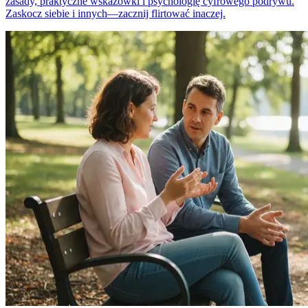
zasady, praktyczne wskazówki i psychologię cyfrowego podrywu.
Zaskocz siebie i innych—zacznij flirtować inaczej.