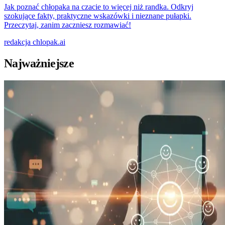
Jak poznać chłopaka na czacie to więcej niż randka. Odkryj
szokujące fakty, praktyczne wskazówki i nieznane pułapki.
Przeczytaj, zanim zaczniesz rozmawiać!
redakcja
chlopak.ai
Najważniejsze