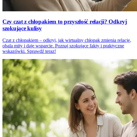
Czy czat z chłopakiem to przyszłość relacji? Odkryj
szokujące kulisy
Czat z chłopakiem – odkryj, jak wirtualny chłopak zmienia relacje,
obala mity i daje wsparcie. Poznaj szokujące fakty i praktyczne
wskazówki. Sprawdź teraz!