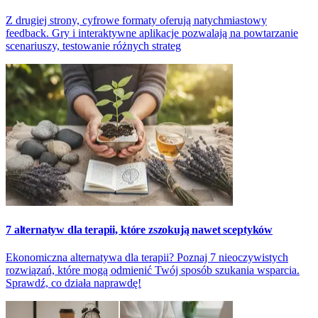
Z drugiej strony, cyfrowe formaty oferują natychmiastowy
feedback. Gry i interaktywne aplikacje pozwalają na powtarzanie
scenariuszy, testowanie różnych strateg
7 alternatyw dla terapii, które zszokują nawet sceptyków
Ekonomiczna alternatywa dla terapii? Poznaj 7 nieoczywistych
rozwiązań, które mogą odmienić Twój sposób szukania wsparcia.
Sprawdź, co działa naprawdę!