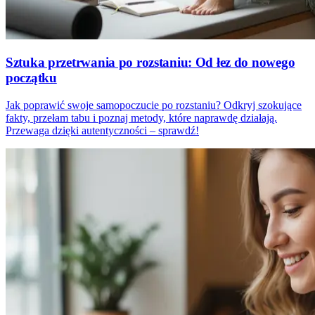
Sztuka przetrwania po rozstaniu: Od łez do nowego
początku
Jak poprawić swoje samopoczucie po rozstaniu? Odkryj szokujące
fakty, przełam tabu i poznaj metody, które naprawdę działają.
Przewaga dzięki autentyczności – sprawdź!