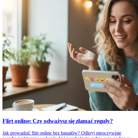
Flirt online: Czy odważysz się złamać reguły?
Jak prowadzić flirt online bez banałów? Odkryj nieoczywiste