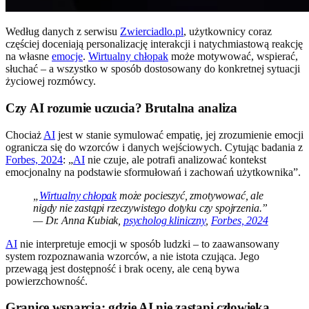
Według danych z serwisu
Zwierciadlo.pl
, użytkownicy coraz
częściej doceniają personalizację interakcji i natychmiastową reakcję
na własne
emocje
.
Wirtualny chłopak
może motywować, wspierać,
słuchać – a wszystko w sposób dostosowany do konkretnej sytuacji
życiowej rozmówcy.
Czy AI rozumie uczucia? Brutalna analiza
Chociaż
AI
jest w stanie symulować empatię, jej zrozumienie emocji
ogranicza się do wzorców i danych wejściowych. Cytując badania z
Forbes, 2024
: „
AI
nie czuje, ale potrafi analizować kontekst
emocjonalny na podstawie sformułowań i zachowań użytkownika”.
„
Wirtualny chłopak
może pocieszyć, zmotywować, ale
nigdy nie zastąpi rzeczywistego dotyku czy spojrzenia.”
— Dr. Anna Kubiak,
psycholog kliniczny
,
Forbes, 2024
AI
nie interpretuje emocji w sposób ludzki – to zaawansowany
system rozpoznawania wzorców, a nie istota czująca. Jego
przewagą jest dostępność i brak oceny, ale ceną bywa
powierzchowność.
Granice wsparcia: gdzie AI nie zastąpi człowieka