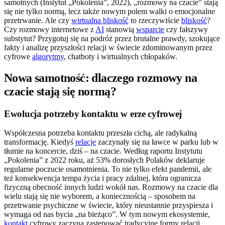
samotnych (Instytut „Pokolenia”, 2022), „rozmowy na czacie” stają
się nie tylko normą, lecz także nowym polem walki o emocjonalne
przetrwanie. Ale czy
wirtualna bliskość
to rzeczywiście
bliskość
?
Czy rozmowy internetowe z
AI
stanowią
wsparcie
czy fałszywy
substytut? Przygotuj się na podróż przez brutalne prawdy, szokujące
fakty i analizę przyszłości relacji w świecie zdominowanym przez
cyfrowe
algorytmy
, chatboty i wirtualnych chłopaków.
Nowa samotność: dlaczego rozmowy na
czacie stają się normą?
Ewolucja potrzeby kontaktu w erze cyfrowej
Współczesna potrzeba kontaktu przeszła cichą, ale radykalną
transformację. Kiedyś
relacje
zaczynały się na ławce w parku lub w
tłumie na koncercie, dziś – na czacie. Według raportu Instytutu
„Pokolenia” z 2022 roku, aż 53% dorosłych Polaków deklaruje
regularne poczucie osamotnienia. To nie tylko efekt pandemii, ale
też konsekwencja tempa życia i pracy zdalnej, która ogranicza
fizyczną obecność innych ludzi wokół nas. Rozmowy na czacie dla
wielu stają się nie wyborem, a koniecznością – sposobem na
przetrwanie psychiczne w świecie, który nieustannie przyspiesza i
wymaga od nas bycia „na bieżąco”. W tym nowym ekosystemie,
kontakt
cyfrowy zaczyna zastępować tradycyjne formy relacji,