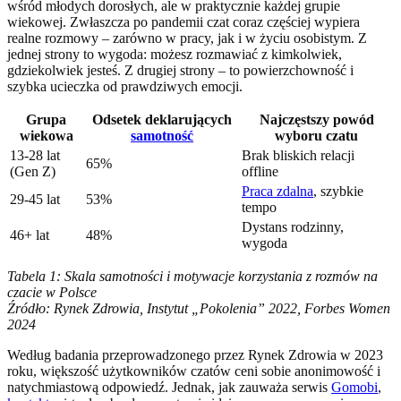
wśród młodych dorosłych, ale w praktycznie każdej grupie
wiekowej. Zwłaszcza po pandemii czat coraz częściej wypiera
realne rozmowy – zarówno w pracy, jak i w życiu osobistym. Z
jednej strony to wygoda: możesz rozmawiać z kimkolwiek,
gdziekolwiek jesteś. Z drugiej strony – to powierzchowność i
szybka ucieczka od prawdziwych emocji.
Grupa
Odsetek deklarujących
Najczęstszy powód
wiekowa
samotność
wyboru czatu
13-28 lat
Brak bliskich relacji
65%
(Gen Z)
offline
Praca zdalna
, szybkie
29-45 lat
53%
tempo
Dystans rodzinny,
46+ lat
48%
wygoda
Tabela 1: Skala samotności i motywacje korzystania z rozmów na
czacie w Polsce
Źródło: Rynek Zdrowia, Instytut „Pokolenia” 2022, Forbes Women
2024
Według badania przeprowadzonego przez Rynek Zdrowia w 2023
roku, większość użytkowników czatów ceni sobie anonimowość i
natychmiastową odpowiedź. Jednak, jak zauważa serwis
Gomobi
,