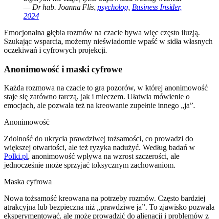
— Dr hab. Joanna Flis,
psycholog
,
Business Insider,
2024
Emocjonalna głębia rozmów na czacie bywa więc często iluzją.
Szukając wsparcia, możemy nieświadomie wpaść w sidła własnych
oczekiwań i cyfrowych projekcji.
Anonimowość i maski cyfrowe
Każda rozmowa na czacie to gra pozorów, w której anonimowość
staje się zarówno tarczą, jak i mieczem. Ułatwia mówienie o
emocjach, ale pozwala też na kreowanie zupełnie innego „ja”.
Anonimowość
Zdolność do ukrycia prawdziwej tożsamości, co prowadzi do
większej otwartości, ale też ryzyka nadużyć. Według badań w
Polki.pl
, anonimowość wpływa na wzrost szczerości, ale
jednocześnie może sprzyjać toksycznym zachowaniom.
Maska cyfrowa
Nowa tożsamość kreowana na potrzeby rozmów. Często bardziej
atrakcyjna lub bezpieczna niż „prawdziwe ja”. To zjawisko pozwala
eksperymentować, ale może prowadzić do alienacji i problemów z