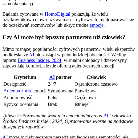
samoakceptacją.
Badania cytowane w
HomoDigital
pokazują, że wielu
użytkowników celowo używa masek cyfrowych, by dopasować się
do oczekiwań rozmówców lub ukryć trudne
emocje
.
Czy AI może być lepszym partnerem niż człowiek?
Mimo rosnącej popularności cyfrowych partnerów, wielu ekspertów
podkreśla, że
AI
nie zastąpi w pełni ludzkiej obecności. Według
raportu
Business Insider, 2024
, wirtualni chłopacy i dziewczyny
zapewniają komfort, ale nie oferują autentycznych emocji.
Kryterium
AI
partner
Człowiek
Dostępność
24/7
Ograniczona czasowo
Autentyczność
emocji
Symulowana
Prawdziwa
Anonimowość
Pełna
Częściowa
Ryzyko oceniania
Brak
Istnieje
Tabela 2: Porównanie wsparcia emocjonalnego od
AI
i człowieka
Źródło: Business Insider, 2024; Opracowanie własne na podstawie
dostępnych raportów
AI
może być skutecznym narzędziem łagodzenia samotności, ale –