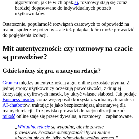
algorytmom, jak te w chlopak.
ai
, rozmowy stają się coraz
bardziej dopasowane do indywidualnych potrzeb
użytkowników.
Ostatecznie, popularność rozwiązań czatowych to odpowiedź na
realne, społeczne potrzeby – ale też pułapka, która może prowadzić
do pogłębienia izolacji.
Mit autentyczności: czy rozmowy na czacie
są prawdziwe?
Gdzie kończy się gra, a zaczyna relacja?
Granica
między autentycznością a grą online pozostaje płynna. Z
jednej strony użytkownicy oczekują prawdziwości, z drugiej –
korzystają z cyfrowych masek, by ukryć własne słabości. Jak podaje
Business Insider
, coraz więcej osób korzysta z wirtualnych randek i
AI
-
chatbot
ów, traktując je jako bezpieczniejszą alternatywę dla
realnych relacji. To zjawisko prowadzi do racjonalizacji uczuć:
miłość
online staje się przewidywalna, a rozmowy – zaplanowane.
„
Wirtualne relacje
są wygodne, ale nie zawsze
prawdziwe. Poczucie autentyczności bywa złudne –
algorytm nie czuje, tylko odpowiada według wzorca.”