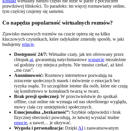
kontakt
wirtualny bardzo często nie idzie w parze z poczuciem
prawdziwej bliskości. To paradoks: im więcej rozmawiamy online,
tym częściej czujemy się samotni.
Co napędza popularność wirtualnych rozmów?
Zjawisko masowych rozmów na czacie opiera się na kilku
kluczowych czynnikach, które radykalnie zmieniły sposób, w jaki
budujemy
relacje
.
Dostępność 24/7:
Wirtualne czaty, jak ten oferowany przez
chlopak.
ai
, gwarantują natychmiastowe
wsparcie
niezależnie
od godziny czy miejsca pobytu. Nie musisz czekać, aż ktoś
„ma czas”.
Anonimowość:
Rozmowy internetowe pozwalają na
zrzucenie społecznych masek i mówienie o emocjach bez
ryzyka osądu. To szczególnie istotne dla osób, które nie czują
się komfortowo w kontaktach twarzą w twarz.
Brak presji społecznej:
W przeciwieństwie do spotkań
offline, czat online nie wymaga od nas określonego wyglądu,
mowy ciała czy umiejętności społecznych.
Emocjonalna „bezkarność”:
Szybkie odpowiedzi i brak
fizycznej obecności powodują, że łatwiej wyrażać trudne
emocje
, a nawet… je ukrywać.
Wygoda i personalizacja:
Dzięki
AI
i zaawansowanym