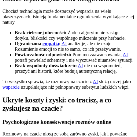
Chociaż technologia może dostarczyć wsparcia na wielu
płaszczyznach, istnieją fundamentalne ograniczenia wynikające z jej
natury.
Brak cielesnej obecności:
Żaden algorytm nie zastąpi
dotyku, bliskości czy wspólnego milczenia przy herbacie.
Ograniczona
empatia
:
AI
analizuje, ale nie czuje.
Rozumienie emocji to nie to samo, co ich przeżywanie.
Powtarzalność odpowiedzi:
Pomimo zaawansowania,
AI
potrafi powielać schematy i nie wyczuwać niuansów sytuacji.
Brak wspólnoty doświadczeń:
AI
nie ma wspomnień,
przeżyć ani historii, które budują autentyczną relację.
To wszystko sprawia, że rozmowy na czacie z
AI
służą raczej jako
wsparcie
uzupełniające niż pełnoprawny substytut ludzkich więzi.
Ukryte koszty i zyski: co tracisz, a co
zyskujesz na czacie?
Psychologiczne konsekwencje rozmów online
Rozmowy na czacie niosą ze sobą zarówno zyski, jak i poważne