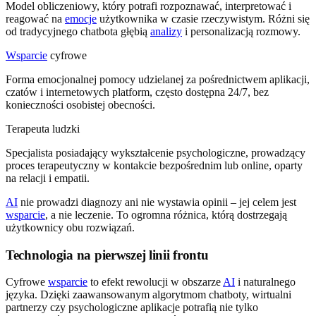
Model obliczeniowy, który potrafi rozpoznawać, interpretować i
reagować na
emocje
użytkownika w czasie rzeczywistym. Różni się
od tradycyjnego chatbota głębią
analizy
i personalizacją rozmowy.
Wsparcie
cyfrowe
Forma emocjonalnej pomocy udzielanej za pośrednictwem aplikacji,
czatów i internetowych platform, często dostępna 24/7, bez
konieczności osobistej obecności.
Terapeuta ludzki
Specjalista posiadający wykształcenie psychologiczne, prowadzący
proces terapeutyczny w kontakcie bezpośrednim lub online, oparty
na relacji i empatii.
AI
nie prowadzi diagnozy ani nie wystawia opinii – jej celem jest
wsparcie
, a nie leczenie. To ogromna różnica, którą dostrzegają
użytkownicy obu rozwiązań.
Technologia na pierwszej linii frontu
Cyfrowe
wsparcie
to efekt rewolucji w obszarze
AI
i naturalnego
języka. Dzięki zaawansowanym algorytmom chatboty, wirtualni
partnerzy czy psychologiczne aplikacje potrafią nie tylko