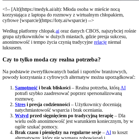
<!-- [Alt](https://medyk.ai/alt): Młoda osoba w mieście nocą
korzystająca z laptopa do rozmowy z wirtualnym chłopakiem,
cyfrowe [wsparcie](https://loty.ai/wsparcie) -->
Według platformy chlopak.
ai
oraz danych CBOS, najszybciej rośnie
grupa użytkowników w dużych miastach, gdzie presja sukcesu,
anonimowość i tempo życia czynią tradycyjne
relacje
niemal
luksusem.
Czy to tylko moda czy realna potrzeba?
Na podstawie zweryfikowanych badań i raportów branżowych,
powody korzystania z cyfrowych alternatyw można uporządkować:
Samotność
i brak bliskości
– Realna potrzeba, którą
AI
potrafi szybko zaadresować poprzez spersonalizowaną
rozmowę.
Stres
i presja codzienności
– Użytkownicy doceniają
natychmiastowość wsparcia i brak oceniania.
Wstyd
przed sięgnięciem po tradycyjną terapię
– Dla
wielu osób anonimowość jest warunkiem koniecznym, by w
ogóle szukać pomocy.
Brak czasu i pieniędzy na regularne sesje
–
AI
to koszt
alternatywny, który nie wymaga zobowiązań i