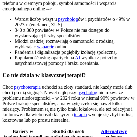
telefonu w ciemnym pokoju, symbol samotności i wsparcia
emocjonalnego online -->
Wzrost liczby wizyt u
psycholog
ów i psychiatrów o 49% w
2023 r. (enel-med, ZUS).
340 z 380 powiatów w Polsce nie ma dostępu do
wystarczającej liczby specjalistów.
Młodzi rzadziej rozmawiają o samotności z rodziną,
wybierając
wsparcie
online.
Pandemia i digitalizacja pogłębiły izolację społeczną.
Popularność usług opartych na
AI
wynika z potrzeby
natychmiastowej pomocy i braku oceniania.
Co nie działa w klasycznej terapii?
Choć
psychoterapia
uchodzi za złoty standard, nie każdy może (lub
chce) po nią sięgnąć. Nawet najlepszy
psycholog
nie rozwiąże
problemu niedostępności – w 2024 roku w niemal 90% powiatów w
Polsce brakuje specjalistów, a na wizytę czeka się nawet kilka
miesięcy. Problemem są nie tylko braki lokalowe, ale też relacyjne i
kulturowe: dla wielu osób klasyczna
terapia
wydaje się zbyt trudna,
kosztowna lub po prostu nierealna.
Bariery w
Skutki dla osób
Alternatywy
tradycyjnej terapii
poszukujących pomocy
cyfrowe