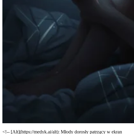
<!-- [Alt](https://medyk.ai/alt): Młody dorosły patrzący w ekran