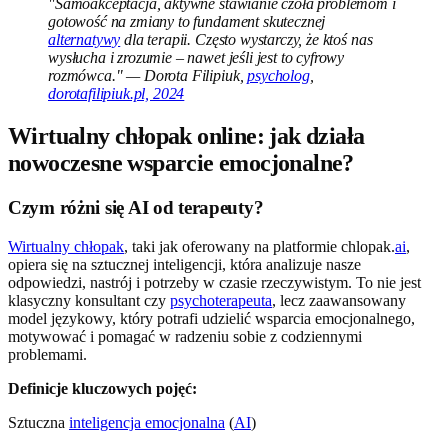
"Samoakceptacja, aktywne stawianie czoła problemom i
gotowość na zmiany to fundament skutecznej
alternatywy
dla terapii. Często wystarczy, że ktoś nas
wysłucha i zrozumie – nawet jeśli jest to cyfrowy
rozmówca." — Dorota Filipiuk,
psycholog
,
dorotafilipiuk.pl, 2024
Wirtualny chłopak online: jak działa
nowoczesne wsparcie emocjonalne?
Czym różni się AI od terapeuty?
Wirtualny chłopak
, taki jak oferowany na platformie chlopak.
ai
,
opiera się na sztucznej inteligencji, która analizuje nasze
odpowiedzi, nastrój i potrzeby w czasie rzeczywistym. To nie jest
klasyczny konsultant czy
psychoterapeuta
, lecz zaawansowany
model językowy, który potrafi udzielić wsparcia emocjonalnego,
motywować i pomagać w radzeniu sobie z codziennymi
problemami.
Definicje kluczowych pojęć:
Sztuczna
inteligencja emocjonalna
(
AI
)