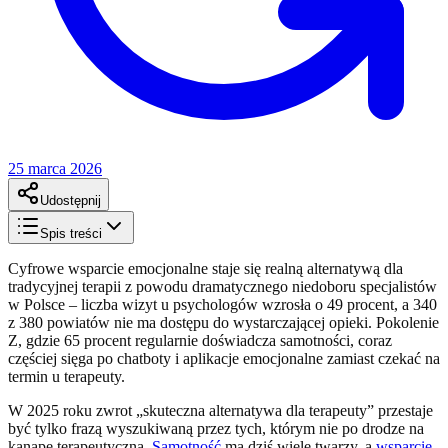
25 marca 2026
Udostępnij
Spis treści
Cyfrowe wsparcie emocjonalne staje się realną alternatywą dla
tradycyjnej terapii z powodu dramatycznego niedoboru specjalistów
w Polsce – liczba wizyt u psychologów wzrosła o 49 procent, a 340
z 380 powiatów nie ma dostępu do wystarczającej opieki. Pokolenie
Z, gdzie 65 procent regularnie doświadcza samotności, coraz
częściej sięga po chatboty i aplikacje emocjonalne zamiast czekać na
termin u terapeuty.
W 2025 roku zwrot „skuteczna alternatywa dla terapeuty” przestaje
być tylko frazą wyszukiwaną przez tych, którym nie po drodze na
kanapę terapeutyczną.
Samotność
ma dziś wiele twarzy, a
wsparcie