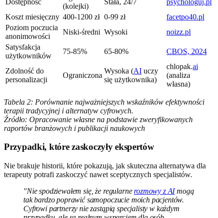
Dostępność
Stała, 24/7
psychologuj.pl
(kolejki)
Koszt miesięczny
400-1200 zł
0-99 zł
facetpo40.pl
Poziom poczucia
Niski-średni
Wysoki
noizz.pl
anonimowości
Satysfakcja
75-85%
65-80%
CBOS, 2024
użytkowników
chlopak.
ai
Zdolność do
Wysoka (
AI
uczy
Ograniczona
(analiza
personalizacji
się użytkownika)
własna)
Tabela 2: Porównanie najważniejszych wskaźników efektywności
terapii tradycyjnej i alternatyw cyfrowych.
Źródło: Opracowanie własne na podstawie zweryfikowanych
raportów branżowych i publikacji naukowych
Przypadki, które zaskoczyły ekspertów
Nie brakuje historii, które pokazują, jak skuteczna alternatywa dla
terapeuty potrafi zaskoczyć nawet sceptycznych specjalistów.
"Nie spodziewałem się, że regularne
rozmowy z AI
mogą
tak bardzo poprawić samopoczucie moich pacjentów.
Cyfrowi partnerzy nie zastąpią specjalisty w każdym
przypadku, ale są realnym wsparciem dla osób