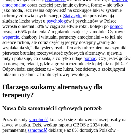
emocjonalne
coraz częściej przyjmuje cyfrową formę – nie tylko
jako moda, lecz realna odpowiedź na szokujące luki w systemie
ochrony zdrowia psychicznego.
Statystyki
nie pozostawiają
złudzeń: liczba wizyt u
psycholog
ów i psychiatrów w Polsce
wzrosła o niemal 50% w ciągu zaledwie roku, kolejki po
pomoc
rosną, a 65% pokolenia Z regularnie czuje się samotnie. Cyfrowe
wsparcie
, chatboty i wirtualni partnerzy emocjonalni – to już nie
science fiction, ale coraz częściej jedyny dostępny „ramię do
wypłakania się” dla tysięcy osób. Ten artykuł rozbiera na czynniki
pierwsze brutalną rzeczywistość cyfrowych alternatyw, ujawnia
mity i pokazuje, co działa, a co tylko udaje
pomoc
. Czy jesteś gotów
na nową erę relacji, gdzie algorytm rozumie cię lepiej niż najbliżsi?
Odpowiedzi znajdziesz tu – bez lukru, bez ściemy, z szokującymi
faktami i cytatami z frontu cyfrowej rewolucji.
Dlaczego szukamy alternatywy dla
terapeuty?
Nowa fala samotności i cyfrowych potrzeb
Przez dekady
samotność
kojarzyła się z obrazem starszej osoby na
ławce w parku. Dziś, według raportu CBOS z 2024 roku,
permanentną
samotność
deklaruje aż 8% dorosłych Polaków –