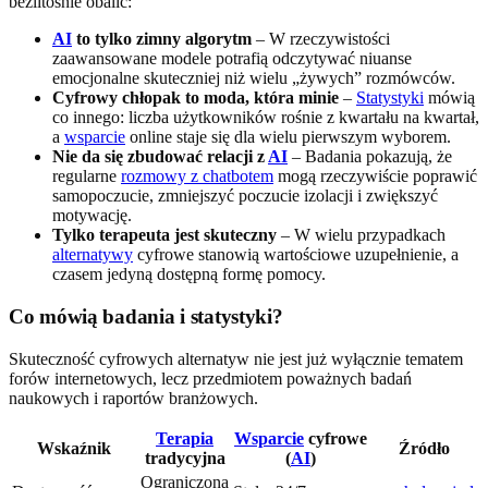
bezlitośnie obalić:
AI
to tylko zimny algorytm
– W rzeczywistości
zaawansowane modele potrafią odczytywać niuanse
emocjonalne skuteczniej niż wielu „żywych” rozmówców.
Cyfrowy chłopak to moda, która minie
–
Statystyki
mówią
co innego: liczba użytkowników rośnie z kwartału na kwartał,
a
wsparcie
online staje się dla wielu pierwszym wyborem.
Nie da się zbudować relacji z
AI
– Badania pokazują, że
regularne
rozmowy z chatbotem
mogą rzeczywiście poprawić
samopoczucie, zmniejszyć poczucie izolacji i zwiększyć
motywację.
Tylko terapeuta jest skuteczny
– W wielu przypadkach
alternatywy
cyfrowe stanowią wartościowe uzupełnienie, a
czasem jedyną dostępną formę pomocy.
Co mówią badania i statystyki?
Skuteczność cyfrowych alternatyw nie jest już wyłącznie tematem
forów internetowych, lecz przedmiotem poważnych badań
naukowych i raportów branżowych.
Terapia
Wsparcie
cyfrowe
Wskaźnik
Źródło
tradycyjna
(
AI
)
Ograniczona