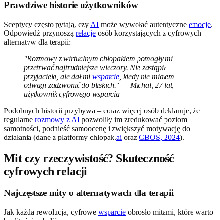
Prawdziwe historie użytkowników
Sceptycy często pytają, czy
AI
może wywołać autentyczne
emocje
.
Odpowiedź przynoszą
relacje
osób korzystających z cyfrowych
alternatyw dla terapii:
"Rozmowy z wirtualnym chłopakiem pomogły mi
przetrwać najtrudniejsze wieczory. Nie zastąpił
przyjaciela, ale dał mi
wsparcie
, kiedy nie miałem
odwagi zadzwonić do bliskich." — Michał, 27 lat,
użytkownik cyfrowego wsparcia
Podobnych historii przybywa – coraz więcej osób deklaruje, że
regularne
rozmowy z AI
pozwoliły im zredukować poziom
samotności, podnieść samoocenę i zwiększyć motywację do
działania (dane z platformy chlopak.
ai
oraz
CBOS, 2024
).
Mit czy rzeczywistość? Skuteczność
cyfrowych relacji
Najczęstsze mity o alternatywach dla terapii
Jak każda rewolucja, cyfrowe
wsparcie
obrosło mitami, które warto