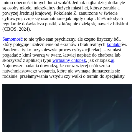
mimo obecności innych ludzi wokół. Jednak najbardziej dotknięte
są osoby młode, mieszkańcy dużych miast i ci, którzy zarabiają
powyżej średniej krajowej. Pokolenie Z, zanurzone w świecie
cyfrowym, czuje się osamotnione jak nigdy dotąd: 65% młodych
regularnie doświadcza pustki, z którą nie dzielą się nawet z bliskimi
(CBOS, 2024).
Samotność
to nie tylko stan psychiczny, ale często fizyczny ból,
który potęguje uzależnienie od ekranów i brak realnych
kontakt
ów.
Pandemia tylko przyspieszyła proces cyfryzacji relacji – zamiast
pogadać z kimś twarzą w twarz, łatwiej napisać do chatbota lub
skorzystać z aplikacji typu
wirtualny chłopak
, jak chlopak.
ai
.
Najnowsze badania dowodzą, że coraz więcej osób szuka
natychmiastowego wsparcia, które nie wymaga tłumaczenia się
rodzinie, przełamywania wstydu czy walki o termin do specjalisty.