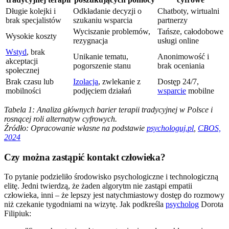
Długie kolejki i
Odkładanie decyzji o
Chatboty, wirtualni
brak specjalistów
szukaniu wsparcia
partnerzy
Wyciszanie problemów,
Tańsze, całodobowe
Wysokie koszty
rezygnacja
usługi online
Wstyd
, brak
Unikanie tematu,
Anonimowość i
akceptacji
pogorszenie stanu
brak oceniania
społecznej
Brak czasu lub
Izolacja
, zwlekanie z
Dostęp 24/7,
mobilności
podjęciem działań
wsparcie
mobilne
Tabela 1: Analiza głównych barier terapii tradycyjnej w Polsce i
rosnącej roli alternatyw cyfrowych.
Źródło: Opracowanie własne na podstawie
psychologuj.pl
,
CBOS,
2024
Czy można zastąpić kontakt człowieka?
To pytanie podzieliło środowisko psychologiczne i technologiczną
elitę. Jedni twierdzą, że żaden algorytm nie zastąpi empatii
człowieka, inni – że lepszy jest natychmiastowy dostęp do rozmowy
niż czekanie tygodniami na wizytę. Jak podkreśla
psycholog
Dorota
Filipiuk: